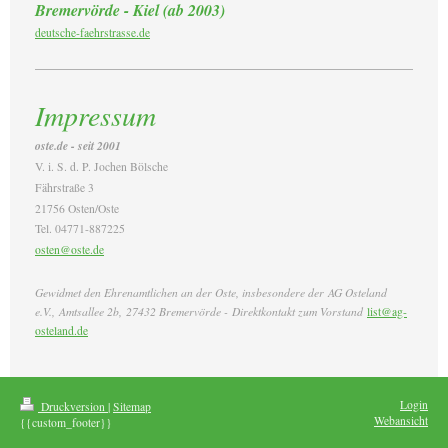
Bremervörde - Kiel (ab 2003)
deutsche-faehrstrasse.de
Impressum
oste.de - seit 2001
V. i. S. d. P. Jochen Bölsche
Fährstraße 3
21756 Osten/Oste
Tel. 04771-887225
osten@oste.de
Gewidmet den Ehrenamtlichen an der Oste, insbesondere der
AG Osteland
e.V., Amtsallee 2b, 27432 Bremervörde -
Direktkontakt zum Vorstand
list@ag-
osteland.de
Login
Druckversion
|
Sitemap
Webansicht
{{custom_footer}}