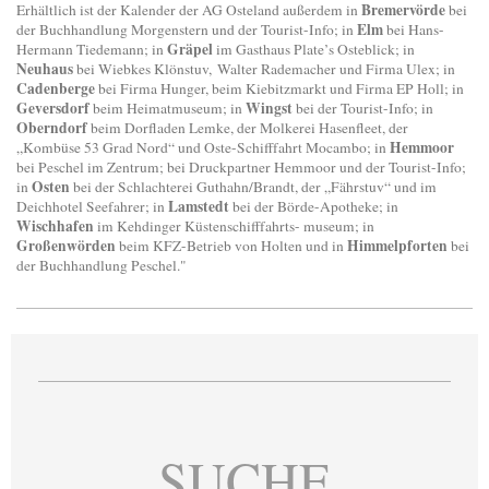
Bremervörde
Erhältlich ist der Kalender der AG Osteland außerdem in
bei
Elm
der Buchhandlung Morgenstern und der Tourist-Info; in
bei Hans-
Gräpel
Hermann Tiedemann; in
im Gasthaus Plate’s Osteblick; in
Neuhaus
bei Wiebkes Klönstuv, Walter Rademacher und Firma Ulex; in
Cadenberge
bei Firma Hunger, beim Kiebitzmarkt und Firma EP Holl; in
Geversdorf
Wingst
beim Heimatmuseum; in
bei der Tourist-Info; in
Oberndorf
beim Dorfladen Lemke, der Molkerei Hasenfleet, der
Hemmoor
„Kombüse 53 Grad Nord“ und Oste-Schifffahrt Mocambo; in
bei Peschel im Zentrum; bei Druckpartner Hemmoor und der Tourist-Info;
Osten
in
bei der Schlachterei Guthahn/Brandt, der „Fährstuv“ und im
Lamstedt
Deichhotel Seefahrer; in
bei der Börde-Apotheke; in
Wischhafen
im Kehdinger Küstenschifffahrts- museum; in
Großenwörden
Himmelpforten
beim KFZ-Betrieb von Holten und in
bei
der Buchhandlung Peschel."
SUCHE