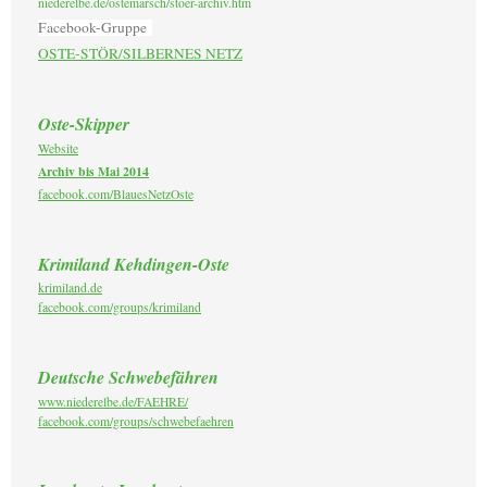
niederelbe.de/ostemarsch/stoer-archiv.htm
Facebook-Gruppe
OSTE-STÖR/SILBERNES NETZ
Oste-Skipper
Website
Archiv bis Mai 2014
facebook.com/BlauesNetzOste
Krimiland Kehdingen-Oste
krimiland.de
facebook.com/groups/krimiland
Deutsche Schwebefähren
www.niederelbe.de/FAEHRE/
facebook.com/groups/schwebefaehren