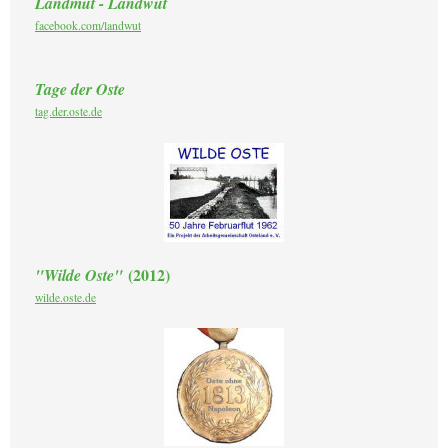
Landmut - Landwut
facebook.com/landwut
Tage der Oste
tag.der.oste.de
(2012)
"Wilde Oste"
wilde.oste.de