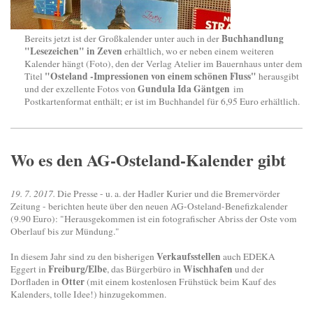
Buchhandlung
Bereits jetzt ist der Großkalender unter auch in der
"Lesezeichen" in Zeven
erhältlich, wo er neben einem weiteren
Kalender hängt (Foto), den der Verlag Atelier im Bauernhaus unter dem
"Osteland -Impressionen von einem schönen Fluss"
Titel
herausgibt
Gundula Ida Gäntgen
und der exzellente Fotos von
im
Postkartenformat enthält; er ist im Buchhandel für 6,95 Euro erhältlich.
Wo es den AG-Osteland-Kalender gibt
19. 7. 2017.
Die Presse - u. a. der Hadler Kurier und die Bremervörder
Zeitung - berichten heute über den neuen AG-Osteland-Benefizkalender
(9.90 Euro): "Herausgekommen ist ein fotografischer Abriss der Oste vom
Oberlauf bis zur Mündung."
Verkaufsstellen
In diesem Jahr sind zu den bisherigen
auch EDEKA
Freiburg/Elbe
Wischhafen
Eggert in
, das Bürgerbüro in
und der
Otter
Dorfladen in
(mit einem kostenlosen Frühstück beim Kauf des
Kalenders, tolle Idee!) hinzugekommen.