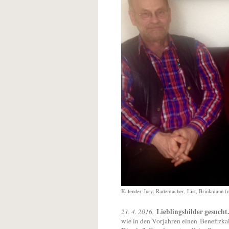
Kalender-Jury: Rademacher, List, Brinkmann (ni
Lieblingsbilder gesucht.
21. 4. 2016.
wie in den Vorjahren einen
Benefizka