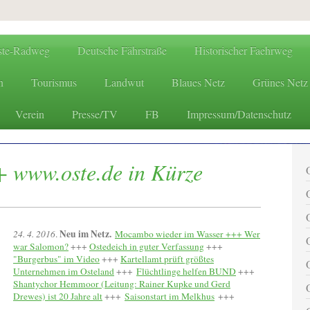
ste-Radweg
Deutsche Fährstraße
Historischer Faehrweg
n
Tourismus
Landwut
Blaues Netz
Grünes Netz
Verein
Presse/TV
FB
Impressum/Datenschutz
www.oste.de - die Websites
 www.oste.de in Kürze
Neu im Netz.
24. 4. 2016
.
Mocambo wieder im Wasser +++ Wer
war Salomon?
+++
Ostedeich in guter Verfassung
+++
"Burgerbus" im Video
+++
Kartellamt prüft größtes
Unternehmen im Osteland
+++
Flüchtlinge helfen BUND
+++
Shantychor Hemmoor (Leitung: Rainer Kupke und Gerd
Drewes) ist 20 Jahre alt
+++
Saisonstart im Melkhus
+++