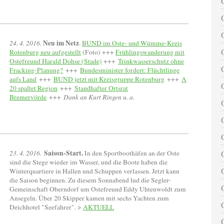
Neu im Netz
24. 4. 2016.
.
BUND im Oste- und Wümme-Kreis
Rotenburg neu aufgestellt
(Foto) +++
Frühlingswanderung mit
Ostefreund Harald Dohse (Stade)
+++
Trinkwasserschutz ohne
Fracking-Planung?
+++
Bundesminister fordert: Flüchtlinge
aufs Land
+++
BUND jetzt mit Kreisgruppe Rotenburg
+++
A
20 spaltet Region
+++
Standhafter Ortsrat
Bremervörde
+++
Dank an Kurt Ringen u. a.
Saison-Start.
23. 4. 2016.
In den Sportboothäfen an der Oste
sind die Stege wieder im Wasser, und die Boote haben die
Winterquartiere in Hallen und Schuppen verlassen. Jetzt kann
die Saison beginnen. Zu diesem Sonnabend lud die Segler-
Gemeinschaft Oberndorf um Ostefreund Eddy Uhtenwoldt zum
Ansegeln. Über 20 Skipper kamen mit sechs Yachten zum
Deichhotel "Seefahrer". >
AKTUELL