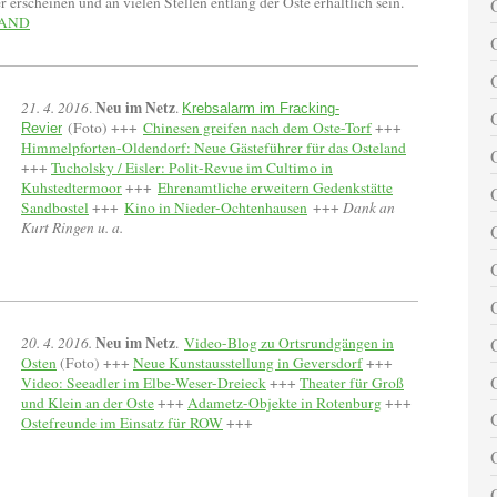
scheinen und an vielen Stellen entlang der Oste erhältlich sein.
LAND
Neu im Netz
21. 4. 2016
.
.
K
rebsalarm im Fracking-
(Foto) +++
Chinesen greifen nach dem Oste-Torf
+++
Revier
Himmelpforten-Oldendorf: Neue Gästeführer für das Osteland
+++
Tucholsky / Eisler: Polit-Revue im Cultimo in
Kuhstedtermoor
+++
Ehrenamtliche erweitern Gedenkstätte
Sandbostel
+++
Kino in Nieder-Ochtenhausen
+++
Dank an
Kurt Ringen u. a.
Neu im Netz
20. 4. 2016.
.
Video-Blog zu Ortsrundgängen in
Osten
(Foto) +++
Neue Kunstausstellung in Geversdorf
+++
Video: Seeadler im Elbe-Weser-Dreieck
+++
Theater für Groß
und Klein an der Oste
+++
Adametz-Objekte in Rotenburg
+++
Ostefreunde im Einsatz für ROW
+++