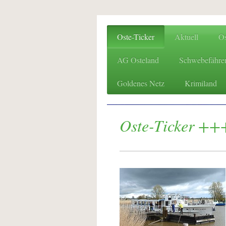
Oste-Ticker
Aktuell
O
AG Osteland
Schwebefähre
Goldenes Netz
Krimiland
Oste-Ticker +++