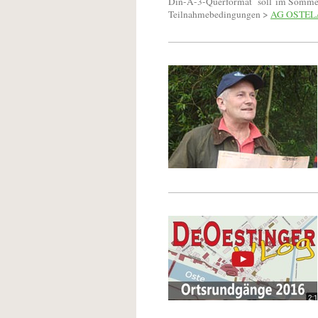
Din-A-3-Querformat soll im Sommer er
Teilnahmebedingungen >
AG OSTE