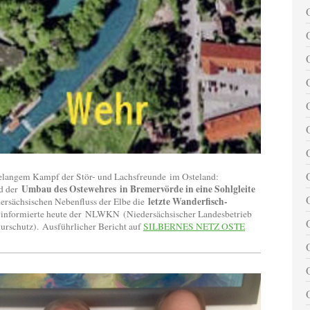
elangem Kampf der Stör- und Lachsfreunde im Osteland:
Umbau des Ostewehres in Bremervörde in eine Sohlgleite
rd der
letzte Wanderfisch-
dersächsischen Nebenfluss der Elbe die
 informierte heute der NLWKN (Niedersächsischer Landesbetrieb
turschutz). Ausführlicher Bericht auf
SILBERNES NETZ OSTE