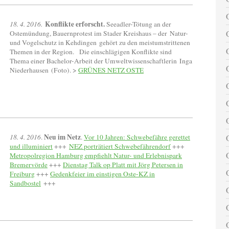
Konflikte erforscht.
18. 4. 2016.
Seeadler-Tötung an der
Ostemündung, Bauernprotest im Stader Kreishaus – der Natur-
und Vogelschutz in Kehdingen gehört zu den meistumstrittenen
Themen in der Region. Die einschlägigen Konflikte sind
Thema einer Bachelor-Arbeit der Umweltwissenschaftlerin Inga
Niederhausen (Foto). >
GRÜNES NETZ OSTE
Neu im Netz
18. 4. 2016
.
.
Vor 10 Jahren: Schwebefähre gerettet
und illuminiert
+++
NEZ porträtiert Schwebefährendorf
+++
Metropolregion Hamburg empfiehlt Natur- und Erlebnispark
Bremervörde
+++
Dienstag Talk op Platt mit Jörg Petersen in
Freiburg
+++
Gedenkfeier im einstigen Oste-KZ in
Sandbostel
+++