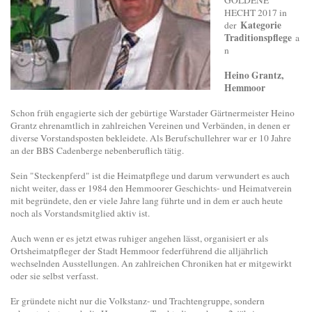
HECHT 2017 in
Kategorie
der
Traditionspflege
a
n
Heino Grantz,
Hemmoor
Schon früh engagierte sich der gebürtige Warstader Gärtnermeister Heino
Grantz ehrenamtlich in zahlreichen Vereinen und Verbänden, in denen er
diverse Vorstandsposten bekleidete. Als Berufschullehrer war er 10 Jahre
an der BBS Cadenberge nebenberuflich tätig.
Sein "Steckenpferd" ist die Heimatpflege und darum verwundert es auch
nicht weiter, dass er 1984 den Hemmoorer Geschichts- und Heimatverein
mit begründete, den er viele Jahre lang führte und in dem er auch heute
noch als Vorstandsmitglied aktiv ist.
Auch wenn er es jetzt etwas ruhiger angehen lässt, organisiert er als
Ortsheimatpfleger der Stadt Hemmoor federführend die alljährlich
wechselnden Ausstellungen. An zahlreichen Chroniken hat er mitgewirkt
oder sie selbst verfasst.
Er gründete nicht nur die Volkstanz- und Trachtengruppe, sondern