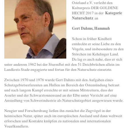
Osteland e.V. verleiht den
Kulturpreis DER GOLDENE
Kategorie
HECHT 2017 in der
Naturschutz
an
Gert Dahms, Hammah
Schon in früher Kindheit
entdeckte er seine Liebe zu den
Vögeln, und insbesondere zu den
Störchen im Kehdinger Land.
Da lag es auch nahe, dass er sich
unter anderem 1962 bei der Sturmflut mit den 51 Deichbrüchen allein im
Landkreis Stade engagierte und fortan für den Naturschutz einsetzte.
Zwischen 1970 und 1976 wurde Gert Dahms mit den Aufgaben eines
Schutzgebietsreferenten am Hullen im Bereich der Ostemündung betraut
und nach langem Kampf erreichte er mit seinen Mitstreitern, dass der
Asseler und der Schwarztonnensand an der Elbe unter Verzicht auf eine
Ansiedlung von Schwerindustrie als Naturschutzgebiet ausgewiesen wurde.
Neugier und Forscherdrang ließen ihn zunächst die Zugvögel in der
heimischen Natur, später auch im europäischen Ausland und dann weltweit
erforschen und Kontakte knüpfen zu nationalen und internationalen
Vogelkundlern.