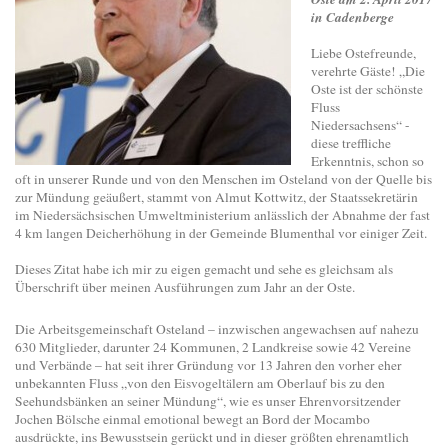
in Cadenberge
Liebe Ostefreunde,
verehrte Gäste! „Die
Oste ist der schönste
Fluss
Niedersachsens“ -
diese treffliche
Erkenntnis, schon so
oft in unserer Runde und von den Menschen im Osteland von der Quelle bis
zur Mündung geäußert, stammt von Almut Kottwitz, der Staatssekretärin
im Niedersächsischen Umweltministerium anlässlich der Abnahme der fast
4 km langen Deicherhöhung in der Gemeinde Blumenthal vor einiger Zeit.
Dieses Zitat habe ich mir zu eigen gemacht und sehe es gleichsam als
Überschrift über meinen Ausführungen zum Jahr an der Oste.
Die Arbeitsgemeinschaft Osteland – inzwischen angewachsen auf nahezu
630 Mitglieder, darunter 24 Kommunen, 2 Landkreise sowie 42 Vereine
und Verbände – hat seit ihrer Gründung vor 13 Jahren den vorher eher
unbekannten Fluss „von den Eisvogeltälern am Oberlauf bis zu den
Seehundsbänken an seiner Mündung“, wie es unser Ehrenvorsitzender
Jochen Bölsche einmal emotional bewegt an Bord der Mocambo
ausdrückte, ins Bewusstsein gerückt und in dieser größten ehrenamtlich