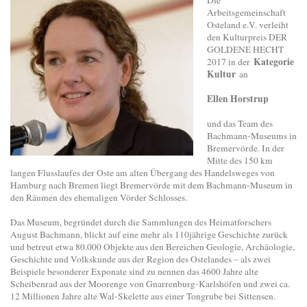
Arbeitsgemeinschaft
Osteland e.V. verleiht
den Kulturpreis DER
GOLDENE HECHT
Kategorie
2017 in der
Kultur
an
Ellen Horstrup
und das Team des
Bachmann-Museums in
Bremervörde. In der
Mitte des 150 km
langen Flusslaufes der Oste am alten Übergang des Handelsweges von
Hamburg nach Bremen liegt Bremervörde mit dem Bachmann-Museum in
den Räumen des ehemaligen Vörder Schlosses.
Das Museum, begründet durch die Sammlungen des Heimatforschers
August Bachmann, blickt auf eine mehr als 110jährige Geschichte zurück
und betreut etwa 80.000 Objekte aus den Bereichen Geologie, Archäologie,
Geschichte und Volkskunde aus der Region des Ostelandes – als zwei
Beispiele besonderer Exponate sind zu nennen das 4600 Jahre alte
Scheibenrad aus der Moorenge von Gnarrenburg-Karlshöfen und zwei ca.
12 Millionen Jahre alte Wal-Skelette aus einer Tongrube bei Sittensen.