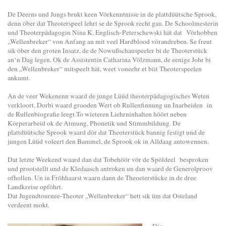
De Deerns und Jungs brukt keen Vörkenntnisse in de plattdüütsche Sprook,
denn öber dat Theoterspeel lehrt se de Sprook recht gau. De Schoolmesterin
und Theoterpädagogin Nina K. Englisch-Peterschewski hät dat Vörhobben
„Wellenbreker“ von Anfang an mit veel Hardblood vörandreben. Se freut
sik öber den groten Insatz, de de Nowußschauspeeler bi de Theoterstück
an‘n Dag legen. Ok de Assistentin Catharina Völzmann, de eenige Johr bi
den „Wellenbreker“ mitspeelt hät, weet voneehr et biit Theoterspeelen
ankumt.
An de veer Wekenenn waard de junge Lüüd theoterpädagogisches Weten
verkloort. Dorbi waard grooden Wert ob Rullenfinnung un Inarbeiden in
de Rullenbiografie leegt.To wieteren Liehrninhalten höört neben
Körperarbeid ok de Atmung, Phonetik und Stimmbildung. De
plattdüütsche Sprook waard dör dat Theoterstück bannig festigt und de
jungen Lüüd voleert den Bammel, de Sprook ok in Alldaag antowennen.
Dat letzte Weekend waard dan dat Tobehöör vör de Spöldeel besproken
und prootstellt und de Kledaasch antroken un dan waard de Generolproov
ofhollen. Un in Fröhhaarst waarn dann de Theoeterstücke in de dree
Landkreise opföhrt.
Dat Jugendtournee-Theoter „Wellenbreker“ hett sik üm dat Osteland
verdeent mokt.
Die