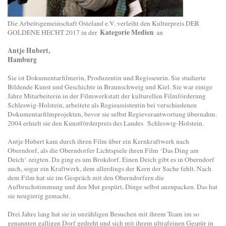
Die Arbeitsgemeinschaft Osteland e.V. verleiht den Kulturpreis DER
Kategorie Medien
GOLDENE HECHT 2017 in der
an
Antje Hubert,
Hamburg
Sie ist Dokumentarfilmerin, Produzentin und Regisseurin. Sie studierte
Bildende Kunst und Geschichte in Braunschweig und Kiel. Sie war einige
Jahre Mitarbeiterin in der Filmwerkstatt der kulturellen Filmförderung
Schleswig-Holstein, arbeitete als Regieassistentin bei verschiedenen
Dokumentarfilmprojekten, bevor sie selbst Regieverantwortung übernahm.
2004 erhielt sie den Kunstförderpreis des Landes Schleswig-Holstein.
Antje Hubert kam durch ihren Film über ein Kernkraftwerk nach
Oberndorf, als die Oberndorfer Lichtspiele ihren Film ‘Das Ding am
Deich‘ zeigten. Da ging es um Brokdorf. Einen Deich gibt es in Oberndorf
auch, sogar ein Kraftwerk, dem allerdings der Kern der Sache fehlt. Nach
dem Film hat sie im Gespräch mit den Oberndorfern die
Aufbruchstimmung und den Mut gespürt, Dinge selbst anzupacken. Das hat
sie neugierig gemacht.
Drei Jahre lang hat sie in unzähligen Besuchen mit ihrem Team im so
genannten galligen Dorf gedreht und sich mit ihrem ultrafeinen Gespür in