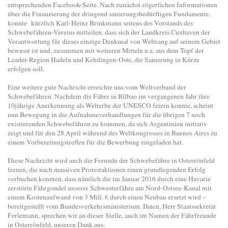
entsprechenden Facebook-Seite. Nach zunächst zögerlichen Informationen
über die Finanzierung der dringend sanierungsbedürftigen Fundamente,
konnte kürzlich Karl-Heinz Brinkmann seitens des Vorstands des
Schwebefähren-Vereins mitteilen, dass sich der Landkreis Cuxhaven der
Verantwortung für dieses einzige Denkmal von Weltrang auf seinem Gebiet
bewusst ist und, zusammen mit weiteren Mitteln u.a. aus dem Topf der
Leader-Region Hadeln und Kehdingen-Oste, die Sanierung in Kürze
erfolgen soll.
Eine weitere gute Nachricht erreichte uns vom Weltverband der
Schwebefähren. Nachdem die Fähre in Bilbao im vergangenen Jahr ihre
10jährige Anerkennung als Welterbe der UNESCO feiern konnte, scheint
nun Bewegung in die Aufnahmeverhandlungen für die übrigen 7 noch
existierenden Schwebefähren zu kommen, da sich Argentinien initiativ
zeigt und für den 28.April während des Weltkongresses in Buenos Aires zu
einem Vorbereitungstreffen für die Bewerbung eingeladen hat.
Diese Nachricht wird auch die Freunde der Schwebefähre in Osterrönfeld
freuen, die nach massiven Protestaktionen einen grundlegenden Erfolg
verbuchen konnten, dass nämlich die im Januar 2016 durch eine Havarie
zerstörte Fährgondel unserer Schwesterfähre am Nord-Ostsee-Kanal mit
einem Kostenaufwand von 3 Mill. € durch einen Neubau ersetzt wird –
bereitgestellt vom Bundesverkehrsministerium. Ihnen, Herr Staatssekretär
Ferlemann, sprechen wir an dieser Stelle, auch im Namen der Fährfreunde
in Osterrönfeld, unseren Dank aus.