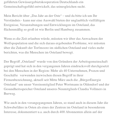
geführten Gewässergebietskooperation Deutschlands ein
Gemeinschaftsgefühl entwickelt, das seinesgleichen sucht.
Mein Bericht über „Das Jahr an der Oste“ – und da bitte ich um Ihr
Verständnis - kann nur eine Auswahl bieten der unglaublich vielfältigen
Ereignisse, Veranstaltungen und Entwicklungen im Osteland, das
flächenmäßig so groß ist wie Berlin und Hamburg zusammen.
Wenn es die Zeit erlauben würde, müssten wir über das Anwachsen der
Wolfspopulation und die sich daraus ergebenden Probleme, wir müssten
über die Zukunft der Torfmoore im südlichen Osteland und vieles mehr
berichten, was die Menschen im Osteland bewegt.
Der Begriff „Osteland“ wurde von den Gründern der Arbeitsgemeinschaft
geprägt und hat sich in den vergangenen Jahren eindrucksvoll durchgesetzt
bei den Menschen in der Region: Mehr als 40 Unternehmen, Praxen und
Geschäfte verwenden inzwischen diesen Begriff in ihrer
Firmenbezeichnung, aktuell seit Mitte März auch die „BürgerEnergie
Osteland“ um unser Vereinsmitglied Peter Wortmann in Oldendorf und der
Gesundheitsspeicher Osteland unseres Neumitglieds Claudia Vollmers in
Burweg.
Wie auch in den vorangegangenen Jahren, so stand auch in diesem Jahr die
Schwebefähre in Osten als eines der Zentren im Osteland in besonderem
Interesse, dokumentiert u.a. auch durch 400 Abonnenten allein auf der