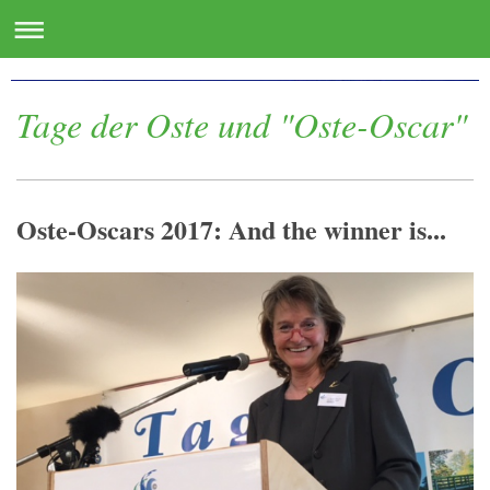
www.oste.de - die Websites für das Osteland
Tage der Oste und "Oste-Oscar"
Oste-Oscars 2017: And the winner is...