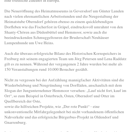
eine friedliche Zukunft in Europa.
Die Neueröffnung des Heimatmuseums in Geversdorf um Günter Lunden
nach vielen ehrenamtlichen Arbeitsstunden und die Neugestaltung der
Heimatstube Oberndorf gehören ebenso zu einem quicklebendigen
Dorfleben wie das Fischerfest in Gräpel, eindrucksvoll umrahmt von den
Shanty-Chören aus Düdenbüttel und Hemmoor, sowie auch die
beeindruckenden Schmuggeltouren der Bruderschaft Neuhäuser
Lumpenhunde um Uwe Heins.
Auch die überaus erfolgreiche Bilanz des Historischen Kornspeichers in
Freiburg mit seinem engagierten Team um Jörg Petersen und Lena Raddatz
gilt es zu nennen. Während der vergangenen 2 Jahre wurden bei mehr als
150 Veranstaltungen rund 10.000 Besucher gezählt.
Nicht zu vergessen bei der Aufzählung mannigfacher Aktivitäten sind die
Wiederbelebung und Neugründung von Dorfläden, anschaulich mit dem
Slogan der Jungunternehmer Hemmoor versehen: „Lauf nicht fort, kauf im
Ort“, so zum Beispiel in Osterbruch, Osten, Oberndorf und Otter im
Quellbereich der Oste,
sowie die hilfreichen Projekte, wie „Der rote Punkt“ - eine
unkonventionelle Mitfahrgelegenheit bei nicht vorhandenem öffentlichen
Nahverkehr und das erfolgreiche Bürgerbus-Projekt in Oldendorf und
Gnarrenburg.