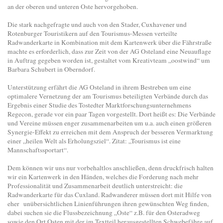
an der oberen und unteren Oste hervorgehoben.
Die stark nachgefragte und auch von den Stader, Cuxhavener und
Rotenburger Touristikern auf den Tourismus-Messen verteilte
Radwanderkarte in Kombination mit dem Kartenwerk über die Fährstraße
machte es erforderlich, dass zur Zeit von der AG Osteland eine Neuauflage
in Auftrag gegeben worden ist, gestaltet vom Kreativteam „oostwind“ um
Barbara Schubert in Oberndorf.
Unterstützung erfährt die AG Osteland in ihrem Bestreben um eine
optimalere Vernetzung der am Tourismus beteiligten Verbände durch das
Ergebnis einer Studie des Tostedter Marktforschungsunternehmens
Regecon, gerade vor ein paar Tagen vorgestellt. Dort heißt es: Die Verbände
und Vereine müssen enger zusammenarbeiten um u.a. auch einen größeren
Synergie-Effekt zu erreichen mit dem Anspruch der besseren Vermarktung
einer „heilen Welt als Erholungsziel“. Zitat: „Tourismus ist eine
Mannschaftssportart“.
Dem können wir uns nur vorbehaltlos anschließen, denn druckfrisch halten
wir ein Kartenwerk in den Händen, welches die Forderung nach mehr
Professionalität und Zusammenarbeit deutlich unterstreicht: die
Radwanderkarte für das Cuxland. Radwanderer müssen dort mit Hilfe von
eher unübersichtlichen Linienführungen ihren gewünschten Weg finden,
dabei suchen sie die Flussbezeichnung „Oste“ z.B. für den Osteradweg
sowie den Ort Osten mit der im Textteil herausgestellten Schwebefähre auf