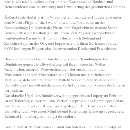
wurde wie auch kürzlich an der unteren Oste zwischen Neuhaus und
Neuenschleuse eine Ausweisung und Erweiterung des geschützten Gebietes.
Äußerst spektakulär war im November ein besonderes Flugereignis unter
dem Motto „Flight of the Swans“ unweit des Natureums an der
Ostemündung: Im Namen des Natur- und Vogelschutzes machte Sacha
Dench, britische Ornithologin auf ihrem den Zug der Zwergschwäne
begleitenden Paramotor-Flug von Sibirien nach Südengland
Zwischenstopp an der Oste und begeisterte mit ihren Berichten von der
6.000 km langen Flugstrecke die anwesenden Kinder und Erwachsene.
Hervorzuheben sind weiterhin die engagierten Bemühungen des
Bündnisses gegen die Elbvertiefung mit ihrem Sprecher Walter
Rademacher, unserem Vizevorsitzenden, der zusammen mit den
Mitstreiterinnen und Mitstreitern seit 10 Jahren mit sämtlichen zur
Verfügung stehenden rechtlichen Mitteln versucht, eine weitere Natur-,
Umwelt- und Tierwelt gefährdende Vertiefung des Fahrwassers der Elbe zu
verhindern.
Das aktuelle Urteil des Bundesverwaltungsgerichts in Leipzig im Februar
ist als Teilerfolg zu werten – das Vertiefungsprojekt des Hamburger Senats
wurde für Jahre gebremst, aber nicht gestoppt. „Ein Trostpreis für den
Umweltschutz“, wie unser Mitglied und Rotenburgs Kreistagsabgeordneter
Reinhard Lindenberg es unlängst formulierte.
Der im Herbst 2015 als neues Format von Salonier und Ostelandmitglied