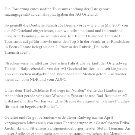
Die Förderung eines sanften Tourismus entlang der Oste gehört
satzungsgemäß zu den Hauptaufgaben der AG Osteland.
So genießt die Deutsche Fährstraße Bremervörde – Kiel, im Mai 2004 von
der AG Osteland eingerichtet, auch weiterhin national und international
hohe Anerkennung – sie ist unter den Top 10 der Deutschen Zentrale für
Tourismus aufgeführt, sowie unter den Top 5 in der Frankfurter Rundschau,
in Focus Online belegt sie den 2. Platz in der Rubrik „Deutsche
Traumstraßen“.
Streckenweise parallel zur Deutschen Fährstraße verläuft der Osteradweg
Tostedt – Balje, ebenfalls von der AG Osteland initiiert, und seit längerem
von zahlreichen maßgeblichen Verbänden und Medien gelobt – so wieder
mehrfach vom NDR und vom ADFC.
Unter dem Titel „Schönste Radwege im Norden“ stellte das Hamburger
Abendblatt gerade vor einer Woche die Fährstraße und Rad-Route der AG
Osteland mit den Worten vor: „Die Strecke durchquert ein kleines Paradies
für maritim begeisterte Radler“.
Getestet und für gut befunden wurde dieser Radweg u.a. im April
vergangenen Jahres auch von einer Fahrradgruppe mit Gästeführerin Erika
Jaschinski und Sittensens Samtgemeindebürgermeister Stefan Tiemann. An
dieser Stelle sei einmal mehr der enge Austausch zwischen den Menschen