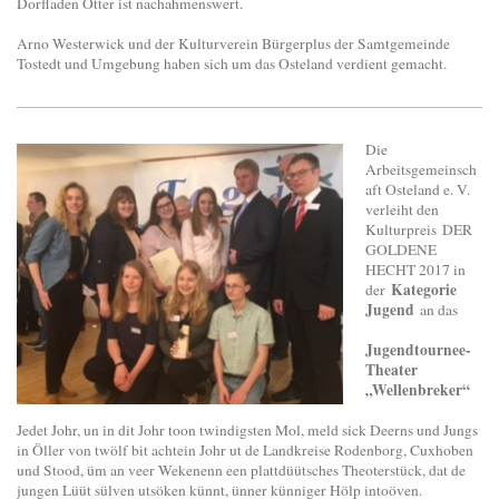
Dorfladen Otter ist nachahmenswert.
Arno Westerwick und der Kulturverein Bürgerplus der Samtgemeinde
Tostedt und Umgebung haben sich um das Osteland verdient gemacht.
Die
Arbeitsgemeinsch
aft Osteland e. V.
verleiht den
Kulturpreis DER
GOLDENE
HECHT 2017 in
Kategorie
der
Jugend
an das
Jugendtournee-
Theater
„Wellenbreker“
Jedet Johr, un in dit Johr toon twindigsten Mol, meld sick Deerns und Jungs
in Öller von twölf bit achtein Johr ut de Landkreise Rodenborg, Cuxhoben
und Stood, üm an veer Wekenenn een plattdüütsches Theoterstück, dat de
jungen Lüüt sülven utsöken künnt, ünner künniger Hölp intoöven.