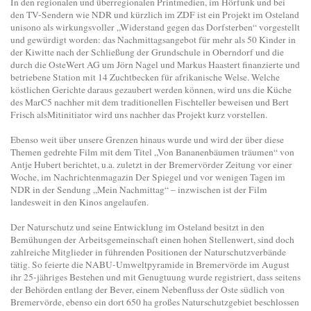
In den regionalen und überregionalen Printmedien, im Hörfunk und bei
den TV-Sendern wie NDR und kürzlich im ZDF ist ein Projekt im Osteland
unisono als wirkungsvoller „Widerstand gegen das Dorfsterben“ vorgestellt
und gewürdigt worden: das Nachmittagsangebot für mehr als 50 Kinder in
der Kiwitte nach der Schließung der Grundschule in Oberndorf und die
durch die OsteWert AG um Jörn Nagel und Markus Haastert finanzierte und
betriebene Station mit 14 Zuchtbecken für afrikanische Welse. Welche
köstlichen Gerichte daraus gezaubert werden können, wird uns die Küche
des MarC5 nachher mit dem traditionellen Fischteller beweisen und Bert
Frisch alsMitinitiator wird uns nachher das Projekt kurz vorstellen.
Ebenso weit über unsere Grenzen hinaus wurde und wird der über diese
Themen gedrehte Film mit dem Titel „Von Bananenbäumen träumen“ von
Antje Hubert berichtet, u.a. zuletzt in der Bremervörder Zeitung vor einer
Woche, im Nachrichtenmagazin Der Spiegel und vor wenigen Tagen im
NDR in der Sendung „Mein Nachmittag“ – inzwischen ist der Film
landesweit in den Kinos angelaufen.
Der Naturschutz und seine Entwicklung im Osteland besitzt in den
Bemühungen der Arbeitsgemeinschaft einen hohen Stellenwert, sind doch
zahlreiche Mitglieder in führenden Positionen der Naturschutzverbände
tätig. So feierte die NABU-Umweltpyramide in Bremervörde im August
ihr 25-jähriges Bestehen und mit Genugtuung wurde registriert, dass seitens
der Behörden entlang der Bever, einem Nebenfluss der Oste südlich von
Bremervörde, ebenso ein dort 650 ha großes Naturschutzgebiet beschlossen