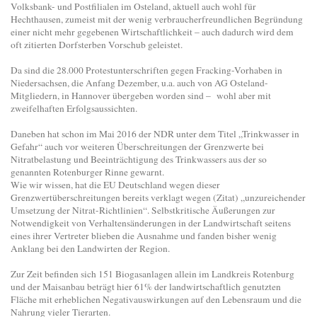
Volksbank- und Postfilialen im Osteland, aktuell auch wohl für
Hechthausen, zumeist mit der wenig verbraucherfreundlichen Begründung
einer nicht mehr gegebenen Wirtschaftlichkeit – auch dadurch wird dem
oft zitierten Dorfsterben Vorschub geleistet.
Da sind die 28.000 Protestunterschriften gegen Fracking-Vorhaben in
Niedersachsen, die Anfang Dezember, u.a. auch von AG Osteland-
Mitgliedern, in Hannover übergeben worden sind – wohl aber mit
zweifelhaften Erfolgsaussichten.
Daneben hat schon im Mai 2016 der NDR unter dem Titel „Trinkwasser in
Gefahr“ auch vor weiteren Überschreitungen der Grenzwerte bei
Nitratbelastung und Beeinträchtigung des Trinkwassers aus der so
genannten Rotenburger Rinne gewarnt.
Wie wir wissen, hat die EU Deutschland wegen dieser
Grenzwertüberschreitungen bereits verklagt wegen (Zitat) „unzureichender
Umsetzung der Nitrat-Richtlinien“. Selbstkritische Äußerungen zur
Notwendigkeit von Verhaltensänderungen in der Landwirtschaft seitens
eines ihrer Vertreter blieben die Ausnahme und fanden bisher wenig
Anklang bei den Landwirten der Region.
Zur Zeit befinden sich 151 Biogasanlagen allein im Landkreis Rotenburg
und der Maisanbau beträgt hier 61% der landwirtschaftlich genutzten
Fläche mit erheblichen Negativauswirkungen auf den Lebensraum und die
Nahrung vieler Tierarten.