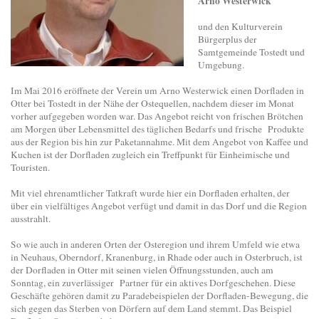
Arno Westerwick
und den Kulturverein
Bürgerplus der
Samtgemeinde Tostedt und
Umgebung.
Im Mai 2016 eröffnete der Verein um Arno Westerwick einen Dorfladen in
Otter bei Tostedt in der Nähe der Ostequellen, nachdem dieser im Monat
vorher aufgegeben worden war. Das Angebot reicht von frischen Brötchen
am Morgen über Lebensmittel des täglichen Bedarfs und frische Produkte
aus der Region bis hin zur Paketannahme. Mit dem Angebot von Kaffee und
Kuchen ist der Dorfladen zugleich ein Treffpunkt für Einheimische und
Touristen.
Mit viel ehrenamtlicher Tatkraft wurde hier ein Dorfladen erhalten, der
über ein vielfältiges Angebot verfügt und damit in das Dorf und die Region
ausstrahlt.
So wie auch in anderen Orten der Osteregion und ihrem Umfeld wie etwa
in Neuhaus, Oberndorf, Kranenburg, in Rhade oder auch in Osterbruch, ist
der Dorfladen in Otter mit seinen vielen Öffnungsstunden, auch am
Sonntag, ein zuverlässiger Partner für ein aktives Dorfgeschehen. Diese
Geschäfte gehören damit zu Paradebeispielen der Dorfladen-Bewegung, die
sich gegen das Sterben von Dörfern auf dem Land stemmt. Das Beispiel