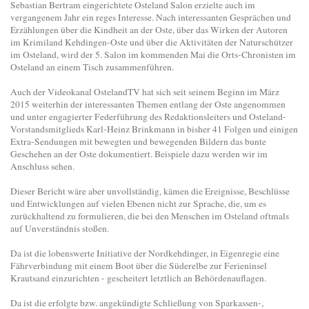
Sebastian Bertram eingerichtete Osteland Salon erzielte auch im
vergangenem Jahr ein reges Interesse. Nach interessanten Gesprächen und
Erzählungen über die Kindheit an der Oste, über das Wirken der Autoren
im Krimiland Kehdingen-Oste und über die Aktivitäten der Naturschützer
im Osteland, wird der 5. Salon im kommenden Mai die Orts-Chronisten im
Osteland an einem Tisch zusammenführen.
Auch der Videokanal OstelandTV hat sich seit seinem Beginn im März
2015 weiterhin der interessanten Themen entlang der Oste angenommen
und unter engagierter Federführung des Redaktionsleiters und Osteland-
Vorstandsmitglieds Karl-Heinz Brinkmann in bisher 41 Folgen und einigen
Extra-Sendungen mit bewegten und bewegenden Bildern das bunte
Geschehen an der Oste dokumentiert. Beispiele dazu werden wir im
Anschluss sehen.
Dieser Bericht wäre aber unvollständig, kämen die Ereignisse, Beschlüsse
und Entwicklungen auf vielen Ebenen nicht zur Sprache, die, um es
zurückhaltend zu formulieren, die bei den Menschen im Osteland oftmals
auf Unverständnis stoßen.
Da ist die lobenswerte Initiative der Nordkehdinger, in Eigenregie eine
Fährverbindung mit einem Boot über die Süderelbe zur Ferieninsel
Krautsand einzurichten - gescheitert letztlich an Behördenauflagen.
Da ist die erfolgte bzw. angekündigte Schließung von Sparkassen-,