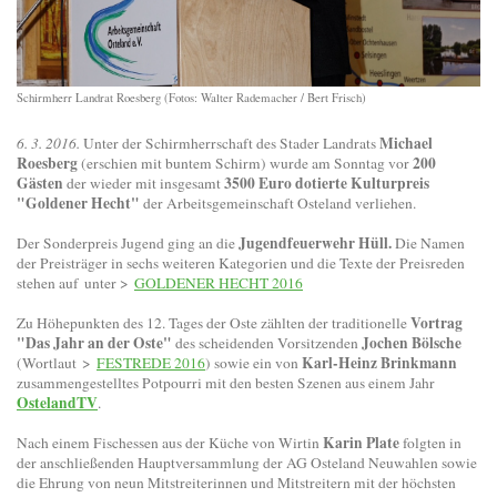
Schirmherr Landrat Roesberg (Fotos: Walter Rademacher / Bert Frisch)
Michael
6. 3. 2016.
Unter der Schirmherrschaft des Stader Landrats
Roesberg
200
(erschien mit buntem Schirm) wurde am Sonntag vor
Gästen
3500 Euro dotierte Kulturpreis
der wieder mit insgesamt
"Goldener Hecht"
der Arbeitsgemeinschaft Osteland verliehen.
Jugendfeuerwehr Hüll.
Der Sonderpreis Jugend ging an die
Die Namen
der Preisträger in sechs weiteren Kategorien und die Texte der Preisreden
stehen auf
unter >
GOLDENER HECHT 2016
Vortrag
Zu Höhepunkten des 12. Tages der Oste zählten der traditionelle
"Das Jahr an der Oste"
Jochen Bölsche
des scheidenden Vorsitzenden
Karl-Heinz Brinkmann
(Wortlaut
>
FESTREDE 2016
) sowie ein von
zusammengestelltes Potpourri mit den besten Szenen aus einem Jahr
OstelandTV
.
Karin Plate
Nach einem Fischessen aus der Küche von Wirtin
folgten in
der anschließenden Hauptversammlung der AG Osteland Neuwahlen sowie
die Ehrung von neun Mitstreiterinnen und Mitstreitern mit der höchsten