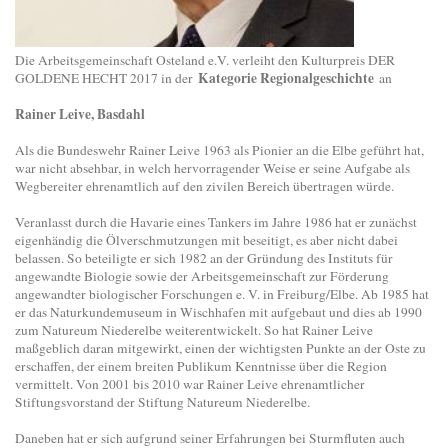
Die Arbeitsgemeinschaft Osteland e.V. verleiht den Kulturpreis DER
Kategorie Regionalgeschichte
GOLDENE HECHT 2017 in der
an
Rainer Leive, Basdahl
Als die Bundeswehr Rainer Leive 1963 als Pionier an die Elbe geführt hat,
war nicht absehbar, in welch hervorragender Weise er seine Aufgabe als
Wegbereiter ehrenamtlich auf den zivilen Bereich übertragen würde.
Veranlasst durch die Havarie eines Tankers im Jahre 1986 hat er zunächst
eigenhändig die Ölverschmutzungen mit beseitigt, es aber nicht dabei
belassen. So beteiligte er sich 1982 an der Gründung des Instituts für
angewandte Biologie sowie der Arbeitsgemeinschaft zur Förderung
angewandter biologischer Forschungen e. V. in Freiburg/Elbe. Ab 1985 hat
er das Naturkundemuseum in Wischhafen mit aufgebaut und dies ab 1990
zum Natureum Niederelbe weiterentwickelt. So hat Rainer Leive
maßgeblich daran mitgewirkt, einen der wichtigsten Punkte an der Oste zu
erschaffen, der einem breiten Publikum Kenntnisse über die Region
vermittelt. Von 2001 bis 2010 war Rainer Leive ehrenamtlicher
Stiftungsvorstand der Stiftung Natureum Niederelbe.
Daneben hat er sich aufgrund seiner Erfahrungen bei Sturmfluten auch