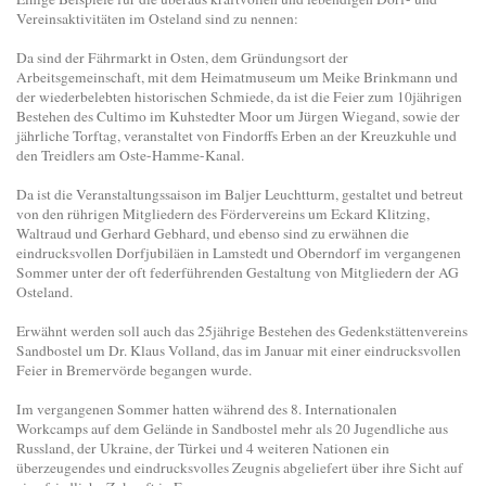
Vereinsaktivitäten im Osteland sind zu nennen:
Da sind der Fährmarkt in Osten, dem Gründungsort der
Arbeitsgemeinschaft, mit dem Heimatmuseum um Meike Brinkmann und
der wiederbelebten historischen Schmiede, da ist die Feier zum 10jährigen
Bestehen des Cultimo im Kuhstedter Moor um Jürgen Wiegand, sowie der
jährliche Torftag, veranstaltet von Findorffs Erben an der Kreuzkuhle und
den Treidlers am Oste-Hamme-Kanal.
Da ist die Veranstaltungssaison im Baljer Leuchtturm, gestaltet und betreut
von den rührigen Mitgliedern des Fördervereins um Eckard Klitzing,
Waltraud und Gerhard Gebhard, und ebenso sind zu erwähnen die
eindrucksvollen Dorfjubiläen in Lamstedt und Oberndorf im vergangenen
Sommer unter der oft federführenden Gestaltung von Mitgliedern der AG
Osteland.
Erwähnt werden soll auch das 25jährige Bestehen des Gedenkstättenvereins
Sandbostel um Dr. Klaus Volland, das im Januar mit einer eindrucksvollen
Feier in Bremervörde begangen wurde.
Im vergangenen Sommer hatten während des 8. Internationalen
Workcamps auf dem Gelände in Sandbostel mehr als 20 Jugendliche aus
Russland, der Ukraine, der Türkei und 4 weiteren Nationen ein
überzeugendes und eindrucksvolles Zeugnis abgeliefert über ihre Sicht auf