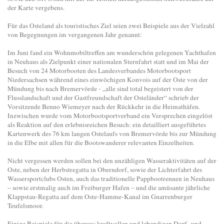
der Karte vergebens.
Für das Osteland als touristisches Ziel seien zwei Beispiele aus der Vielzahl
von Begegnungen im vergangenen Jahr genannt:
Im Juni fand ein Wohnmobiltreffen am wunderschön gelegenen Yachthafen
in Neuhaus als Zielpunkt einer nationalen Sternfahrt statt und im Mai der
Besuch von 24 Motorbooten des Landesverbandes Motorbootsport
Niedersachsen während eines einwöchigen Konvois auf der Oste von der
Mündung bis nach Bremervörde - „alle sind total begeistert von der
Flusslandschaft und der Gastfreundschaft der Osteländer“ schrieb der
Vorsitzende Benno Wiemeyer nach der Rückkehr in die Heimathäfen.
Inzwischen wurde vom Motorbootsportverband ein Versprechen eingelöst
als Reaktion auf den erlebnisreichen Besuch: ein detailliert ausgeführtes
Kartenwerk des 76 km langen Ostelaufs von Bremervörde bis zur Mündung
in die Elbe mit allen für die Bootswanderer relevanten Einzelheiten.
Nicht vergessen werden sollen bei den unzähligen Wasseraktivitäten auf der
Oste, neben der Herbstregatta in Oberndorf, sowie der Lichterfahrt des
Wassersportclubs Osten, auch das traditionelle Pappbootrennen in Neuhaus
– sowie erstmalig auch im Freiburger Hafen – und die amüsante jährliche
Klappstau-Regatta auf dem Oste-Hamme-Kanal im Gnarrenburger
Teufelsmoor.
Einige Beispiele für die überaus kraftvollen und lebendigen Dorf- und