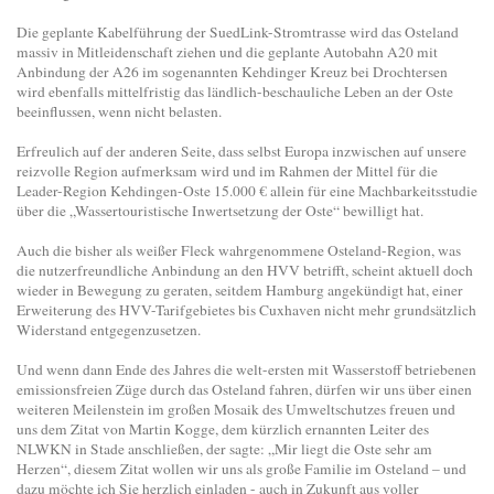
Die geplante Kabelführung der SuedLink-Stromtrasse wird das Osteland
massiv in Mitleidenschaft ziehen und die geplante Autobahn A20 mit
Anbindung der A26 im sogenannten Kehdinger Kreuz bei Drochtersen
wird ebenfalls mittelfristig das ländlich-beschauliche Leben an der Oste
beeinflussen, wenn nicht belasten.
Erfreulich auf der anderen Seite, dass selbst Europa inzwischen auf unsere
reizvolle Region aufmerksam wird und im Rahmen der Mittel für die
Leader-Region Kehdingen-Oste 15.000 € allein für eine Machbarkeitsstudie
über die „Wassertouristische Inwertsetzung der Oste“ bewilligt hat.
Auch die bisher als weißer Fleck wahrgenommene Osteland-Region, was
die nutzerfreundliche Anbindung an den HVV betrifft, scheint aktuell doch
wieder in Bewegung zu geraten, seitdem Hamburg angekündigt hat, einer
Erweiterung des HVV-Tarifgebietes bis Cuxhaven nicht mehr grundsätzlich
Widerstand entgegenzusetzen.
Und wenn dann Ende des Jahres die welt-ersten mit Wasserstoff betriebenen
emissionsfreien Züge durch das Osteland fahren, dürfen wir uns über einen
weiteren Meilenstein im großen Mosaik des Umweltschutzes freuen und
uns dem Zitat von Martin Kogge, dem kürzlich ernannten Leiter des
NLWKN in Stade anschließen, der sagte: „Mir liegt die Oste sehr am
Herzen“, diesem Zitat wollen wir uns als große Familie im Osteland – und
dazu möchte ich Sie herzlich einladen - auch in Zukunft aus voller