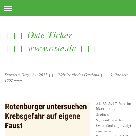
www.oste.de - die Websites für das Osteland
+++ Oste-Ticker
+++ www.oste.de +++
Startseite Dezember 2017 +++ Website für das Osteland +++ Online seit
2002 +++
Neu im
23. 12. 2017.
Netz.
Zwei
Seehunde -
Symboltiere der
Ostemündung - zeigt
eine neue