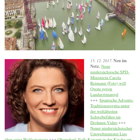
Neu im
15. 12. 2017.
Netz.
Neue
niedersächsische SPD-
Ministerin Carola
Reimann (Foto) will
Quote gegen
Landarztmangel
+++
Spanische Advents-
Traditionsregatta unter
der weltältesten
Schwebefähre im
Drohnen-Video
+++
Neuer niedersächsischer
Umweltminister Lies
über seine Wolfsstrategie
+++
Oberndorf: Folk-Konzert in der Kirche am