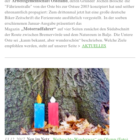
Arbeitsgemeinschaft Osteland
der
, deren Gründer
Jochen Bölsche
die
"Fährienstraße" von der Oste bis zur Ostsee 2003 konzipiert hat und seither
ehrenamtlich propagiert: Zum drittenmal jetzt hat eine große deutsche
Biker-Zeitschrift die Ferienroute ausführlich vorgestellt. In der soeben
erschienenen Januar-Ausgabe präsentiert das
„Motorradfahrer“
Magazin
auf vier Seiten zunächst den Südabschnitt
der Route zwischen Bremervörde und dem Natureum in Balje.
Die Untere
Oste sei „kaum bekannt, aber wunderschön“ beschrieben. Welche Ziele
empfohlen werden, steht auf unserer Seite >
AKTUELLES
Neu im Netz
13.12. 2017
.
.
„Weihnachts-Wanderweg“ am Olymp (Foto)