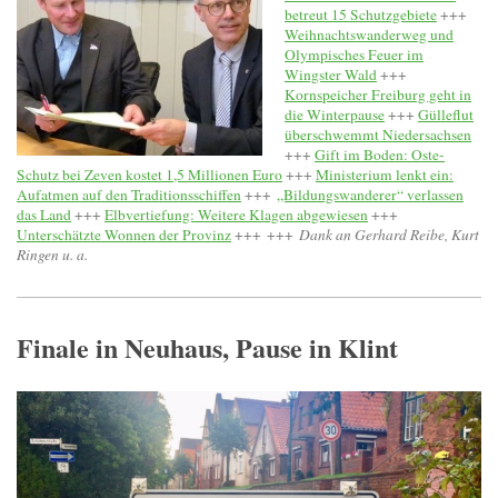
betreut 15 Schutzgebiete
+++
Weihnachtswanderweg und
Olympisches Feuer im
Wingster Wald
+++
Kornspeicher Freiburg geht in
die Winterpause
+++
Gülleflut
überschwemmt Niedersachsen
+++
Gift im Boden: Oste-
Schutz bei Zeven kostet 1,5 Millionen Euro
+++
Ministerium lenkt ein:
Aufatmen auf den Traditionsschiffen
+++
„Bildungswanderer“ verlassen
das Land
+++
Elbvertiefung: Weitere Klagen abgewiesen
+++
Unterschätzte Wonnen der Provinz
+++
+++
Dank an Gerhard Reibe, Kurt
Ringen u. a.
Finale in Neuhaus, Pause in Klint