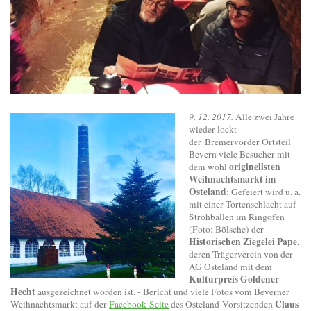
9. 12. 2017.
Alle zwei Jahre
wieder lockt
der
Bremervörder Ortsteil
Bevern viele Besucher mit
originellsten
dem wohl
Weihnachtsmarkt im
Osteland
: Gefeiert wird u. a.
mit einer Tortenschlacht auf
Strohballen im Ringofen
(Foto: Bölsche) der
Historischen Ziegelei Pape
,
deren Trägerverein von der
AG Osteland mit dem
Kulturpreis Goldener
Hecht
ausgezeichnet worden ist. - Bericht und viele Fotos vom Beverner
Claus
Weihnachtsmarkt auf der
Facebook-Seite
des Osteland-Vorsitzenden