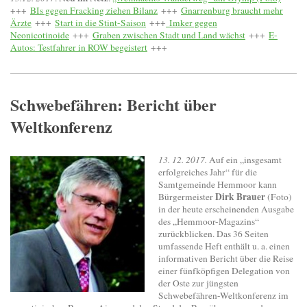
+++
BIs gegen Fracking ziehen Bilanz
+++
Gnarrenburg braucht mehr
Ärzte
+++
Start in die Stint-Saison
+++
Imker gegen
Neonicotinoide
+++
Graben zwischen Stadt und Land wächst
+++
E-
Autos: Testfahrer in ROW begeistert
+++
Schwebefähren: Bericht über
Weltkonferenz
13. 12. 2017.
Auf ein „insgesamt
erfolgreiches Jahr“ für die
Samtgemeinde Hemmoor kann
Dirk Brauer
Bürgermeister
(Foto)
in der heute erscheinenden Ausgabe
des „Hemmoor-Magazins“
zurückblicken. Das 36 Seiten
umfassende Heft enthält u. a. einen
informativen Bericht über die Reise
einer fünfköpfigen Delegation von
der Oste zur jüngsten
Schwebefähren-Weltkonferenz im