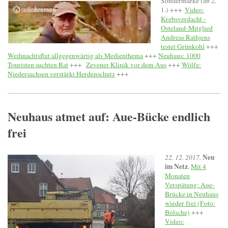
Sondermarke (ab 2.
1.) +++
Video:
Krebsverdacht -
Osteland-Mitglied
Andreas Rathjens
testet Grünkohl
+++
Weihnachtsflut allgegenwärtig als Medienthema
+++
Neuhaus: 1000
Touristen suchten Rat
+++
Zevener Klinik vor dem Aus
+++
Wölfe:
Niedersachsen verstärkt Herdenschutz
+++
Neuhaus atmet auf: Aue-Bücke endlich
frei
Neu
22. 12. 2017.
im Netz
.
Mit 4
Monaten
Verspätung: Aue-
Brücke in Neuhaus
wieder frei (Foto:
Bölsche)
+++
Video: