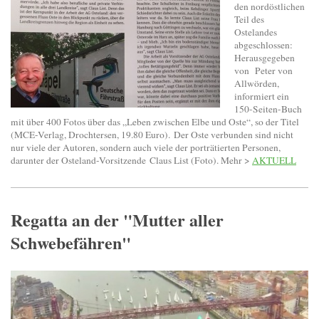
den nordöstlichen
Teil des
Ostelandes
abgeschlossen:
Herausgegeben
von
Peter von
Allwörden
,
informiert ein
150-Seiten-Buch
mit über 400 Fotos über das „Leben zwischen Elbe und Oste“, so der Titel
(MCE-Verlag, Drochtersen, 19.80 Euro).
Der Oste verbunden sind nicht
nur viele der Autoren
, sondern auch viele der porträtierten Personen,
darunter der Osteland-Vorsitzende
Claus List (Foto). Mehr >
AKTUELL
Regatta an der "Mutter aller
Schwebefähren"