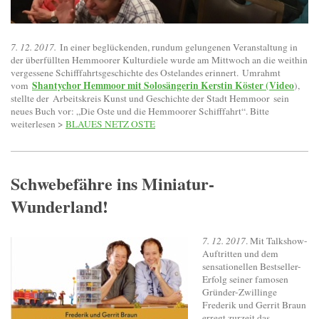
7. 12. 2017.
In einer beglückenden, rundum gelungenen Veranstaltung in
der überfüllten Hemmoorer Kulturdiele wurde am Mittwoch an die weithin
vergessene Schifffahrtsgeschichte des Ostelandes erinnert. Umrahmt
Shantychor Hemmoor mit Solosängerin Kerstin Köster (Video
vom
),
stellte der
Arbeitskreis Kunst und Geschichte der Stadt Hemmoor
sein
neues Buch vor: „Die Oste und die Hemmoorer Schifffahrt“. Bitte
weiterlesen >
BLAUES NETZ OSTE
Schwebefähre ins Miniatur-
Wunderland!
7. 12. 2017
. Mit Talkshow-
Auftritten und dem
sensationellen Bestseller-
Erfolg seiner famosen
Gründer-Zwillinge
Frederik und Gerrit Braun
erregt zurzeit das