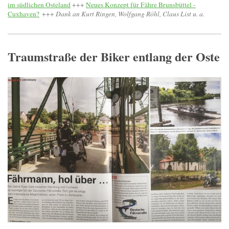
im südlichen Osteland
+++
Neues Konzept für Fähre Brunsbüttel -
Cuxhaven?
+++
Dank an Kurt Ringen, Wolfgang Röhl, Claus List u. a.
Traumstraße der Biker entlang der Oste