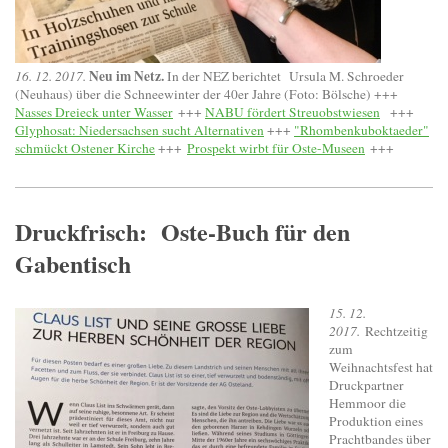
Neu im Netz.
16. 12. 2017.
In der NEZ berichtet Ursula M. Schroeder
(Neuhaus) über die Schneewinter der 40er Jahre (Foto: Bölsche) +++
Nasses Dreieck unter Wasser
+++
NABU fördert Streuobstwiesen
+++
Glyphosat: Niedersachsen sucht Alternativen
+++
"Rhombenkuboktaeder"
schmückt Ostener Kirche
+++
Prospekt wirbt für Oste-Museen
+++
Druckfrisch: Oste-Buch für den
Gabentisch
15. 12.
2017.
Rechtzeitig
zum
Weihnachtsfest hat
Druckpartner
Hemmoor die
Produktion eines
Prachtbandes über