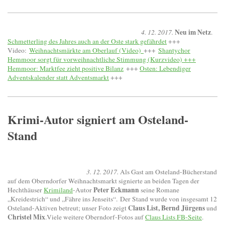
Neu im Netz
4. 12. 2017.
.
Schmetterling des Jahres auch an der Oste stark gefährdet
+++
Video:
Weihnachtsmärkte am Oberlauf (Video)
+++
Shantychor
Hemmoor sorgt für vorweihnachtliche Stimmung (Kurzvideo) +++
Hemmoor: Marktfee zieht positive Bilanz
+++
Osten: Lebendiger
Adventskalender statt Adventsmarkt
+++
Krimi-Autor signiert am Osteland-
Stand
3. 12. 2017.
Als Gast am Osteland-Bücherstand
auf dem Oberndorfer Weihnachtsmarkt signierte an beiden Tagen der
Peter Eckmann
Hechthäuser
Krimiland
-Autor
seine Romane
„Kreidestrich“ und „Fähre ins Jenseits“. Der Stand wurde von insgesamt 12
Claus List, Bernd Jürgens
Osteland-Aktiven betreut; unser Foto zeigt
und
Christel Mix
.Viele weitere Oberndorf-Fotos auf
Claus Lists FB-Seite
.