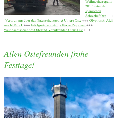
Weihnachtsregatta
2017 unter der
spanischen
Schwebefähre
+++
Verordnung über das Naturschutzgebiet Untere Oste
+++
Glyphosat: Aldi
macht Druck
+++
Erfolgreiche metropolferne Regionen
+++
Weihnachtsbrief des Osteland-Vorsitzenden Claus List
+++
Allen Ostefreunden frohe
Festtage!