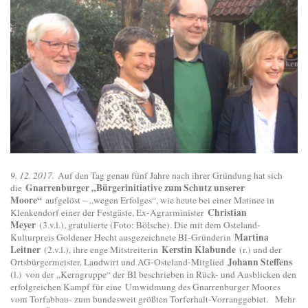
9. 12. 2017.
Auf den Tag genau fünf Jahre nach ihrer Gründung hat sich
Gnarrenburger „Bürgerinitiative zum Schutz unserer
die
Moore“
aufgelöst – „wegen Erfolges“, wie heute bei einer Matinee in
Christian
Klenkendorf einer der Festgäste, Ex-Agrarminister
Meyer
(3.v.l.), gratulierte (Foto: Bölsche). Die mit dem Osteland-
Martina
Kulturpreis Goldener Hecht ausgezeichnete BI-Gründerin
Leitner
Kerstin Klabunde
(2.v.l.), ihre enge Mitstreiterin
(r.) und der
Johann Steffens
Ortsbürgermeister, Landwirt und AG-Osteland-Mitglied
(l.)
von der „Kerngruppe“ der BI beschrieben in Rück- und Ausblicken den
erfolgreichen Kampf für eine
Umwidmung des Gnarrenburger Moores
vom Torfabbau- zum bundesweit größten Torferhalt-Vorranggebiet.
Mehr