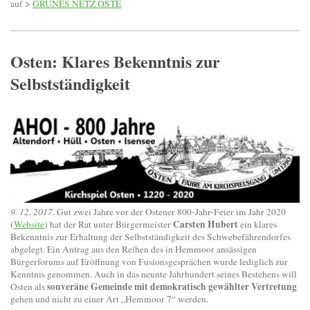
auf >
GRÜNES NETZ OSTE
Osten: Klares Bekenntnis zur
Selbstständigkeit
9. 12. 2017
. Gut zwei Jahre vor der Ostener 800-Jahr-Feier im Jahr 2020
Carsten Hubert
(
Website
) hat der Rat unter Bürgermeister
ein klares
Bekenntnis zur Erhaltung der Selbstständigkeit des Schwebefährendorfes
abgelegt. Ein Antrag aus den Reihen des in Hemmoor ansässigen
Bürgerforums auf Eröffnung von Fusionsgesprächen wurde lediglich zur
Kenntnis genommen. Auch in das neunte Jahrhundert seines Bestehens will
souveräne Gemeinde mit demokratisch gewählter Vertretung
Osten als
gehen und nicht zu einer Art „Hemmoor 7“ werden.