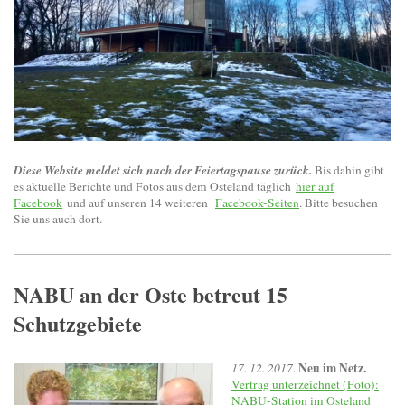
Diese Website meldet sich nach der Feiertagspause zurück.
Bis dahin gibt
es aktuelle Berichte und Fotos aus dem Osteland täglich
hier auf
Facebook
und auf unseren 14 weiteren
Facebook-Seiten
. Bitte besuchen
Sie uns auch dort.
NABU an der Oste betreut 15
Schutzgebiete
Neu im Netz.
17. 12. 2017
.
Vertrag unterzeichnet (Foto):
NABU-Station im Osteland