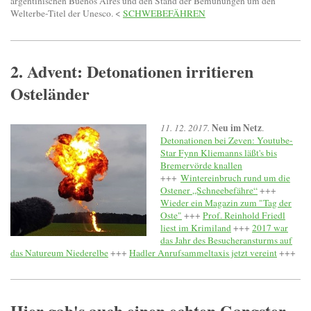
argentinischen Buenos Aires und den Stand der Bemühungen um den
Welterbe-Titel der Unesco. <
SCHWEBEFÄHREN
2. Advent: Detonationen irritieren
Osteländer
Neu im Netz
11. 12. 2017.
.
Detonationen bei Zeven: Youtube-
Star Fynn Kliemanns läßt's bis
Bremervörde knallen
+++
Wintereinbruch rund um die
Ostener „Schneebefähre“
+++
Wieder ein Magazin zum "Tag der
Oste"
+++
Prof. Reinhold Friedl
liest im Krimiland
+++
2017 war
das Jahr des Besucheransturms auf
das Natureum Niederelbe
+++
Hadler Anrufsammeltaxis jetzt vereint
+++
Hier gab's auch einen echten Gangster