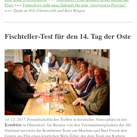
Fluss
+++
Futurologe sieht neue Zukunft für eine "progressive Provinz"
+++
Dank an Nils Uhtenwoldt und Kurt Ringen.
Fischteller-Test für den 14. Tag der Oste
14. 12. 2017.
Freundschaftliches Treffen in herzlicher Atmosphäre in der
Kombüse
in Oberndorf: Im Beisein von drei Vorstandsmitgliedern der AG
Osteland servierte das Kombüsen-Team um Marlene und Bert Frisch den
Gästen aus Elm einen köstlichen Wels-Teller, der dem Team um Kathrin