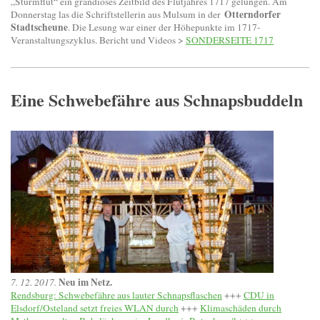
„Sturmflut“ ein grandioses Zeitbild des Flutjahres 1717 gelungen. Am
Otterndorfer
Donnerstag las die Schriftstellerin aus Mulsum in der
Stadtscheune
. Die Lesung war einer der Höhepunkte im 1717-
Veranstaltungszyklus. Bericht und Videos >
SONDERSEITE 1717
Eine Schwebefähre aus Schnapsbuddeln
Neu im Netz.
7. 12. 2017.
Rendsburg: Schwebefähre aus lauter Schnapsflaschen
+++
CDU in
Elsdorf/Osteland setzt freies WLAN durch
+++
Klimaschäden durch