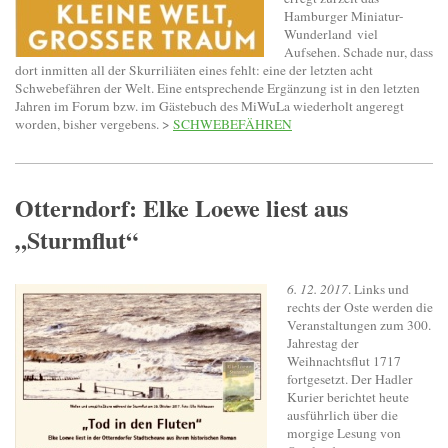
Hamburger Miniatur-
Wunderland
viel
Aufsehen. Schade nur, dass
dort inmitten all der Skurriliäten eines fehlt: eine der letzten acht
Schwebefähren der Welt. Eine entsprechende Ergänzung ist in den letzten
Jahren im Forum bzw. im Gästebuch des MiWuLa wiederholt angeregt
worden, bisher vergebens. >
SCHWEBEFÄHREN
Otterndorf: Elke Loewe liest aus
„Sturmflut“
6. 12. 2017
. Links und
rechts der Oste werden die
Veranstaltungen zum 300.
Jahrestag der
Weihnachtsflut 1717
fortgesetzt. Der Hadler
Kurier berichtet heute
ausführlich über die
morgige Lesung von