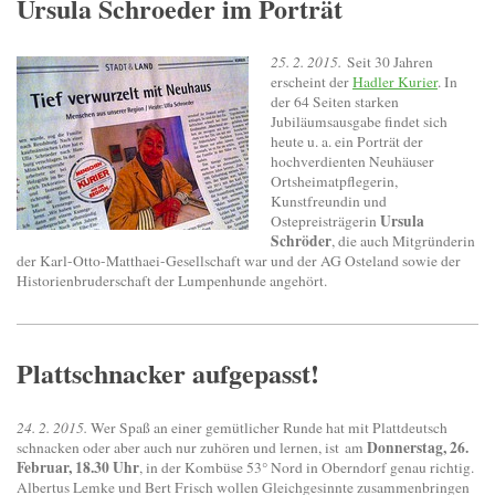
Ursula Schroeder im Porträt
25. 2. 2015.
Seit 30 Jahren
erscheint der
Hadler Kurier
. In
der 64 Seiten starken
Jubiläumsausgabe findet sich
heute u. a. ein Porträt der
hochverdienten Neuhäuser
Ortsheimatpflegerin,
Kunstfreundin und
Ursula
Ostepreisträgerin
Schröder
, die auch Mitgründerin
der Karl-Otto-Matthaei-Gesellschaft war und der AG Osteland sowie der
Historienbruderschaft der Lumpenhunde angehört.
Plattschnacker aufgepasst!
24. 2. 2015.
Wer Spaß an einer gemütlicher Runde hat mit Plattdeutsch
Donnerstag, 26.
schnacken oder aber auch nur zuhören und lernen, ist am
Februar, 18.30 Uhr
, in der Kombüse 53° Nord in Oberndorf genau richtig.
Albertus Lemke und Bert Frisch wollen Gleichgesinnte zusammenbringen