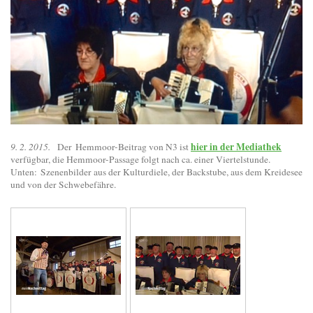
hier in der Mediathek
9. 2. 2015.
Der Hemmoor-Beitrag von N3 ist
verfügbar, die Hemmoor-Passage folgt nach ca. einer Viertelstunde.
Unten: Szenenbilder aus der Kulturdiele, der Backstube, aus dem Kreidesee
und von der Schwebefähre.