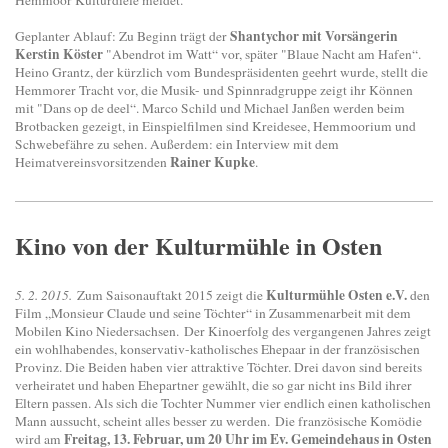
Hemmoor Kulturdiele meldet.
Shantychor mit Vorsängerin
Geplanter Ablauf: Zu Beginn trägt der
Kerstin Köster
"Abendrot im Watt“ vor, später "Blaue Nacht am Hafen“.
Heino Grantz, der kürzlich vom Bundespräsidenten geehrt wurde, stellt die
Hemmorer Tracht vor, die Musik- und Spinnradgruppe zeigt ihr Können
mit "Dans op de deel“. Marco Schild und Michael Janßen werden beim
Brotbacken gezeigt, in Einspielfilmen sind Kreidesee, Hemmoorium und
Schwebefähre zu sehen. Außerdem: ein Interview mit dem
Rainer Kupke
Heimatvereinsvorsitzenden
.
Kino von der Kulturmühle in Osten
Kulturmühle Osten e.V.
5. 2. 2015.
Zum Saisonauftakt 2015 zeigt die
den
Film „Monsieur Claude und seine Töchter“ in Zusammenarbeit mit dem
Mobilen Kino Niedersachsen.
Der Kinoerfolg des vergangenen Jahres zeigt
ein wohlhabendes, konservativ-katholisches Ehepaar in der französischen
Provinz. Die Beiden haben vier attraktive Töchter. Drei davon sind bereits
verheiratet und haben Ehepartner gewählt, die so gar nicht ins Bild ihrer
Eltern passen. Als sich die Tochter Nummer vier endlich einen katholischen
Mann aussucht, scheint alles besser zu werden.
Die französische Komödie
Freitag, 13. Februar, um 20 Uhr im Ev. Gemeindehaus in Osten
wird am