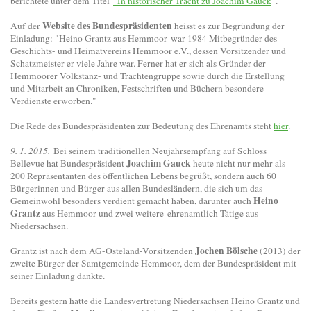
berichtete unter dem Titel
"In historischer Tracht zu Joachim Gauck
".
Website des Bundespräsidenten
Auf der
heisst es zur Begründung der
Einladung: "Heino Grantz aus Hemmoor
war 1984 Mitbegründer des
Geschichts- und Heimatvereins Hemmoor e.V., dessen Vorsitzender und
Schatzmeister er viele Jahre war. Ferner hat er sich als Gründer der
Hemmoorer Volkstanz- und Trachtengruppe sowie durch die Erstellung
und Mitarbeit an Chroniken, Festschriften und Büchern besondere
Verdienste erworben."
Die Rede des Bundespräsidenten zur Bedeutung des Ehrenamts steht
hier
.
9. 1. 2015.
Bei seinem traditionellen Neujahrsempfang auf Schloss
Joachim Gauck
Bellevue hat Bundespräsident
heute nicht nur mehr als
200 Repräsentanten des öffentlichen Lebens begrüßt, sondern auch 60
Bürgerinnen und Bürger aus allen Bundesländern, die sich um das
Heino
Gemeinwohl besonders verdient gemacht haben, darunter auch
Grantz
aus Hemmoor und zwei weitere ehrenamtlich Tätige aus
Niedersachsen.
Jochen Bölsche
Grantz ist nach dem AG-Osteland-Vorsitzenden
(2013) der
zweite Bürger der Samtgemeinde Hemmoor, dem der Bundespräsident mit
seiner Einladung dankte.
Bereits gestern hatte die Landesvertretung Niedersachsen Heino Grantz und