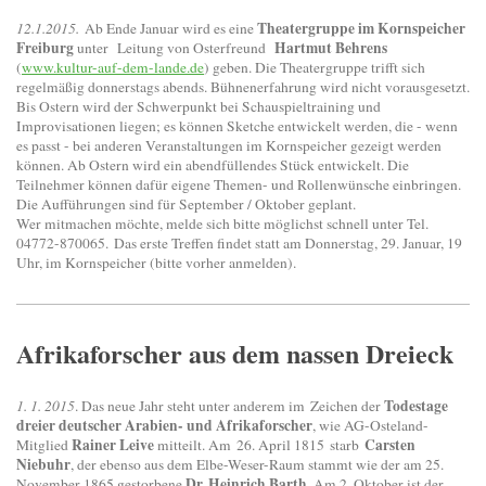
Theatergruppe im Kornspeicher
12.1.2015.
Ab Ende Januar wird es eine
Freiburg
Hartmut Behrens
unter Leitung von Osterf
reund
(
www.kultur-auf-dem-lande.de
) geben. Die Theatergruppe trifft sich
regelmäßig donnerstags abends. Bühnenerfahrung wird nicht vorausgesetzt.
Bis Ostern wird der Schwerpunkt bei Schauspieltraining und
Improvisationen liegen; es können Sketche entwickelt werden, die - wenn
es passt - bei anderen Veranstaltungen im Kornspeicher gezeigt werden
können. Ab Ostern wird ein abendfüllendes Stück entwickelt. Die
Teilnehmer können dafür eigene Themen- und Rollenwünsche einbringen.
Die Aufführungen sind für September / Oktober geplant.
Wer mitmachen möchte, melde sich bitte möglichst schnell unter Tel.
04772-870065. Das erste Treffen findet statt am Donnerstag, 29. Januar, 19
Uhr, im Kornspeicher (bitte vorher anmelden).
Afrikaforscher aus dem nassen Dreieck
Todestage
1. 1. 2015
. Das neue Jahr steht unter anderem im Zeichen der
dreier deutscher Arabien- und Afrikaforscher
, wie AG-Osteland-
Rainer Leive
Carsten
Mitglied
mitteilt. Am 26. April 1815 starb
Niebuhr
, der ebenso aus dem Elbe-Weser-Raum stammt wie der am 25.
Dr. Heinrich Barth
November 1865 gestorbene
. Am 2. Oktober ist der