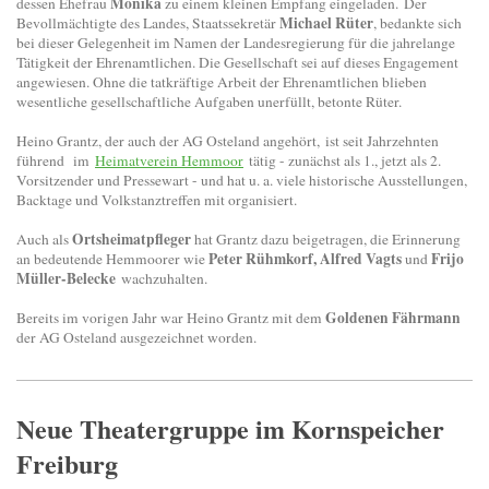
Monika
dessen Ehefrau
zu einem kleinen Empfang eingeladen.
Der
Michael Rüter
Bevollmächtigte des Landes, Staatssekretär
, bedankte sich
bei dieser Gelegenheit im Namen der Landesregierung für die jahrelange
Tätigkeit der Ehrenamtlichen. Die Gesellschaft sei auf dieses Engagement
angewiesen. Ohne die tatkräftige Arbeit der Ehrenamtlichen blieben
wesentliche gesellschaftliche Aufgaben unerfüllt, betonte Rüter.
Heino Grantz, der auch der AG Osteland angehört, ist seit Jahrzehnten
führend im
Heimatverein Hemmoor
tätig - zunächst als 1., jetzt als 2.
Vorsitzender und Pressewart - und hat u. a. viele historische Ausstellungen,
Backtage und Volkstanztreffen mit organisiert.
Ortsheimatpfleger
Auch als
hat Grantz dazu beigetragen, die Erinnerung
Peter Rühmkorf, Alfred Vagts
Frijo
an bedeutende Hemmoorer wie
und
Müller-Belecke
wachzuhalten.
Goldenen Fährmann
Bereits im vorigen Jahr war Heino Grantz mit dem
der AG Osteland ausgezeichnet worden.
Neue Theatergruppe im Kornspeicher
Freiburg