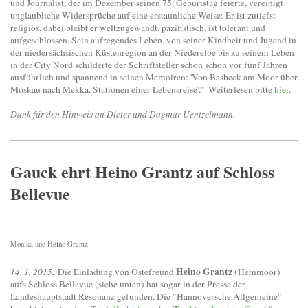
und Journalist, der im Dezember seinen 75. Geburtstag feierte, vereinigt
unglaubliche Widersprüche auf eine erstaunliche Weise: Er ist zutiefst
religiös, dabei bleibt er weltzugewandt, pazifistisch, ist tolerant und
aufgeschlossen. Sein aufregendes Leben, von seiner Kindheit und Jugend in
der niedersächsischen Küstenregion an der Niederelbe bis zu seinem Leben
in der City Nord schilderte der Schriftsteller schon schon vor fünf Jahren
ausführlich und spannend in seinen Memoiren: 'Von Basbeck am Moor über
Moskau nach Mekka. Stationen einer Lebensreise'."
Weiterlesen bitte
hier
.
Dank für den Hinweis an Dieter und Dagmar Uentzelmann.
Gauck ehrt Heino Grantz auf Schloss
Bellevue
Monika und Heino Grantz
Heino Grantz
14. 1. 2015.
Die Einladung von Ostefreund
(Hemmoor)
aufs Schloss Bellevue (siehe unten) hat sogar in der Presse der
Landeshauptstadt Resonanz gefunden. Die "Hannoversche Allgemeine"