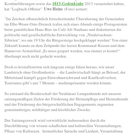
1813-Gedenkjahr
Kostümführungen sowie das
2013 veranstaltet haben,
Uwe Heins
hat "Logbuch-Offizier"
(Foto) notiert:
"Im Zeichen offensichtlich fortschreitender Überalterung der Gemeinden
im Elbe-Weser-Oste-Dreieck trafen sich eines Abends einige Protagonisten
beim gemütlichen Haus-Bier im Café Alt-Neuhaus und diskutierten die
politische und gesellschaftliche Entwicklung von „Niedersachsen-
Sibirien“, wo um 19 Uhr die Bürgersteige hochgeklappt werden! Von einer
Zukunft konnte zu dem Zeitpunkt der leeren Kommunal-Kassen und dem
Hannover-Armutslied „Es muss gespart werden, was immer es kostet!“
überhaupt noch nicht gedacht werden.
Doch es kristallisierten sich langsam einige Ideen heraus, wie unser
Landstrich ohne Großindustrie - die Landwirtschaft hängt an Brüssel, der
Mittelstand kämpft gegen Einwohnerschwund und Kaufkraftverlust,
Tourismus gibt’s nur 7 Monate – medienpräsenter werden könnte.
So entstand die Bruderschaft der Neuhäuser Lumpenhunde mit unseren
satzungsmäßigen Zielen der Förderung der Heimatpflege und Heimatkunde
und der Förderung des bürgerschaftlichen Engagements zugunsten
gemeinnütziger, mildtätiger und kirchlicher Zwecke.
Der Satzungszweck wird verwirklicht insbesondere durch die
Durchführung von wissen-schaflichen und kulturellen Veranstaltungen,
Pflege von Kulturgut, heimatlicher Sprache und Liedgut, Veranstaltung