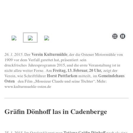
Verein Kulturmühle
26. 1. 2015
. Der
, der die Ostener Motormühle von
1909 vor dem Verfall gerettet hat, präsentiert sein
druckfrisches
Jahresprogramm 2015, und die erste Veranstaltung ist in
Freitag, 13. Februar, 20 Uhr,
nicht allzu weiter Ferne.
Am
zeigt der
Horst Puttfarken
Gemeindehaus
Verein, wie Schriftführer
mitteilt, im
Osten
den Film „Monsieur Claude und seine Töchter“. Mehr:
www.kulturmuehle-osten.de
Gräfin Dönhoff las in Cadenberge
Tatjana Gräfin Dönhoff
25. 1. 2015.
Im Osteland kennt man
noch als eine