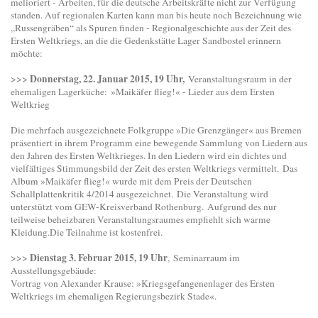
melioriert - Arbeiten, für die deutsche Arbeitskräfte nicht zur Verfügung
standen. Auf regionalen Karten kann man bis heute noch Bezeichnung wie
„Russengräben“ als Spuren finden - Regionalgeschichte aus der Zeit des
Ersten Weltkriegs, an die die Gedenkstätte Lager Sandbostel erinnern
möchte:
Donnerstag, 22. Januar 2015, 19 Uhr,
>>>
Veranstaltungsraum in der
ehemaligen Lagerküche: »Maikäfer flieg!« - Lieder aus dem Ersten
Weltkrieg
Die mehrfach ausgezeichnete Folkgruppe »Die Grenzgänger« aus Bremen
präsentiert in ihrem Programm eine bewegende Sammlung von Liedern aus
den Jahren des Ersten Weltkrieges. In den Liedern wird ein dichtes und
vielfältiges Stimmungsbild der Zeit des ersten Weltkriegs vermittelt.
Das
Album »Maikäfer flieg!« wurde mit dem Preis der Deutschen
Schallplattenkritik 4/2014 ausgezeichnet. Die Veranstaltung wird
unterstützt vom GEW-Kreisverband Rothenburg.
Aufgrund des nur
teilweise beheizbaren Veranstaltungsraumes empfiehlt sich warme
Kleidung.
Die Teilnahme ist kostenfrei.
Dienstag 3. Februar 2015, 19 Uhr
>>>
, Seminarraum im
Ausstellungsgebäude:
Vortrag von Alexander Krause: »Kriegsgefangenenlager des Ersten
Weltkriegs im ehemaligen Regierungsbezirk Stade«.