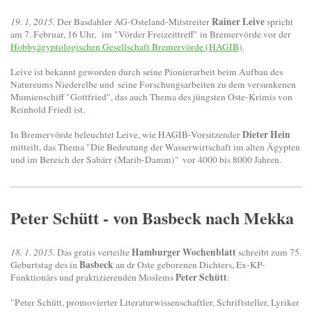
Rainer Leive
19. 1. 2015.
Der Basdahler AG-Osteland-Mitstreiter
spricht
am 7. Februar, 16 Uhr, im "Vörder Freizeittreff" in Bremervörde vor der
Hobbyägyptologischen Gesellschaft Bremervörde (HAGIB)
.
Leive ist bekannt geworden durch seine Pionierarbeit beim Aufbau des
Natureums Niederelbe und seine Forschungsarbeiten zu dem versunkenen
Mumienschiff "Gottfried", das auch Thema des jüngsten Oste-Krimis von
Reinhold Friedl ist.
Dieter Hein
In Bremervörde beleuchtet Leive, wie HAGIB-Vorsitzender
mitteilt, das Thema "Die Bedeutung der Wasserwirtschaft im alten Ägypten
und im Bereich der Sabärr (Marib-Damm)" vor 4000 bis 8000 Jahren.
Peter Schütt - von Basbeck nach Mekka
Hamburger Wochenblatt
18. 1. 2015.
Das gratis verteilte
schreibt zum 75.
Basbeck
Geburtstag des in
an dr Oste geborenen Dichters, Ex-KP-
Peter Schütt
Funktionärs und praktizierenden Moslems
:
"Peter Schütt, promovierter Literaturwissenschaftler, Schriftsteller, Lyriker