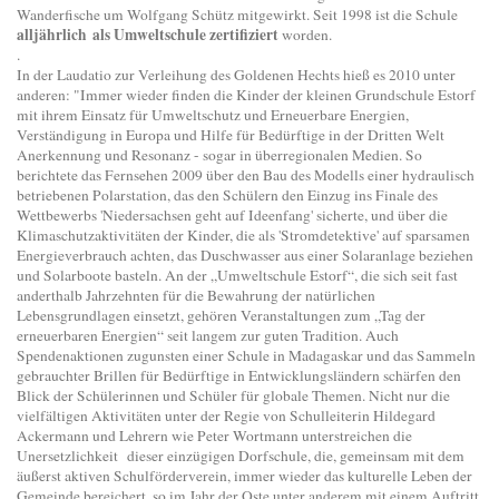
Wanderfische um Wolfgang Schütz mitgewirkt. Seit 1998 ist die Schule
alljährlich als Umweltschule zertifiziert
worden.
.
In der Laudatio zur Verleihung des Goldenen Hechts hieß es 2010 unter
anderen: "Immer wieder finden die Kinder der kleinen Grundschule Estorf
mit ihrem Einsatz für Umweltschutz und Erneuerbare Energien,
Verständigung in Europa und Hilfe für Bedürftige in der Dritten Welt
Anerkennung und Resonanz - sogar in überregionalen Medien. So
berichtete das Fernsehen 2009 über den Bau des Modells einer hydraulisch
betriebenen Polarstation, das den Schülern den Einzug ins Finale des
Wettbewerbs 'Niedersachsen geht auf Ideenfang' sicherte, und über die
Klimaschutzaktivitäten der Kinder, die als 'Stromdetektive' auf sparsamen
Energieverbrauch achten, das Duschwasser aus einer Solaranlage beziehen
und Solarboote basteln. An der „Umweltschule Estorf“, die sich seit fast
anderthalb Jahrzehnten für die Bewahrung der natürlichen
Lebensgrundlagen einsetzt, gehören Veranstaltungen zum „Tag der
erneuerbaren Energien“ seit langem zur guten Tradition. Auch
Spendenaktionen zugunsten einer Schule in Madagaskar und das Sammeln
gebrauchter Brillen für Bedürftige in Entwicklungsländern schärfen den
Blick der Schülerinnen und Schüler für globale Themen. Nicht nur die
vielfältigen Aktivitäten unter der Regie von Schulleiterin Hildegard
Ackermann und Lehrern wie Peter Wortmann unterstreichen die
Unersetzlichkeit dieser einzügigen Dorfschule, die, gemeinsam mit dem
äußerst aktiven Schulförderverein, immer wieder das kulturelle Leben der
Gemeinde bereichert, so im Jahr der Oste unter anderem mit einem Auftritt