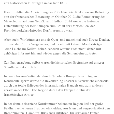
von historischen Führungen in das Jahr 1813.
Hierzu zählten die Ausrichtung der 200-Jahr-Feierlichkeiten zur Befreiung
von der französischen Besatzung im Oktober 2013, die Renovierung des
Mausoleums auf dem Neuhäuser Friedhof 2014 sowie die laufende
Unterstützung der Bemühungen zum Erhalt der Dorfschulen, der
Fremdenverkehrs-Info, des Dorfmuseums u.v.a.m.
Aber auch: Wir kümmern uns als Quer- und manchmal auch Kreuz-Denker,
um von der Politik Vergessenes, und da wir mit keinem Mandatsträger
„eine Leiche im Keller“ haben, scheuen wir uns auch nicht, denen mit
gehöriger Inbrunst hin und wieder gegen die Schienbeine zu treten.
Zur Namensgebung selbst waren die historischen Ereignisse auf unserer
Scholle verantwortlich:
In den schweren Zeiten der durch Napoleon Bonaparte verhängten
Kontinentalsperre darbte die Bevölkerung unserer Küstenstriche einerseits
durch das totale Erliegen des internationalen Handels und zum anderen
gerade in der Elbe-Oste-Region durch den Etappen-Status der
französischen Armee.
In der damals als reiche Kornkammer bekannten Region ließ der große
Feldherr seine neuen Truppen einkleiden, ausrüsten und verproviantiert den
Brennpunkten (Hamburg, Russland) zuführen. Im Austausch kamen