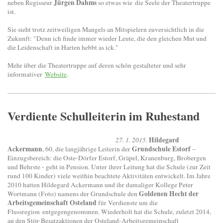
Jürgen Dahms
neben Regisseur
so etwas wie die Seele der Theatertruppe
ist.
Sie sieht trotz zeitweiligen Mangels an Mitspielern zuversichtlich in die
Zukunft: "Denn ich finde immer wieder Leute, die den gleichen Mut und
die Leidenschaft in Harten hebbt as ick."
Mehr über die Theatertruppe auf deren schön gestalteter und sehr
informativer
Website
.
Verdiente Schulleiterin im Ruhestand
Hildegard
27. 1. 2015.
Ackermann
Grundschule Estorf
, 60, die langjährige Leiterin der
–
Einzugsbereich: die Oste-Dörfer Estorf, Gräpel, Kranenburg, Brobergen
und Behrste - geht in Pension. Unter ihrer Leitung hat die Schule (zur Zeit
rund 100 Kinder) viele weithin beachtete Aktivitäten entwickelt. Im Jahre
2010 hatten Hildegard Ackermann und ihr damaliger Kollege Peter
Goldenen Hecht der
Wortmann (Foto) namens der Grundschule den
Arbeitsgemeinschaft Osteland
für Verdienste um die
Flussregion entgegengenommen. Wiederholt hat die Schule, zuletzt 2014,
an den Stör-Besatzaktionen der Osteland-Arbeitsgemeinschaft