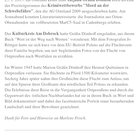
Krimiwettbewerbs "Mord an der
der Preisträgerinnen des
Schwebefähre"
, den die AG Osteland 2009 ausgeschrieben hatte. Am
Sonnabend konnten Literaturinteressierte die Journalistin aus Osten-
Obenaltendor im vollbesetzten
MarC5-Saal in Cadenberge erleben.
Kulturkreis Am Dobrock
Der
hatte Gräfin Dönhoff eingeladen, aus ihrem
Buch "Weit ist der Weg nach Westen" vorzulesen. Mit dem Fotografen Jo
Röttger hatte sie sich kurz vor dem EU-Beitritt Polens auf die Fluchtroute
ihrer Familie begeben, um mit begleitenden Fotos von der Flucht von
Ostpreußen nach Westfalen zu erzählen.
Im Winter 1945 hatte Marion Gräfin Dönhoff ihre Heimat Quittainen in
Ostpreußen verlassen. Sie flüchtete zu Pferd 1500 Kilometer westwärts.
Sechzig Jahre später nahm ihre Großnichte diese Flucht zum Anlass, um
auf den Spuren ihrer Großtante den nördlichen Teil Polens zu erkunden.
Die Erlebnisse ihrer Reise in die Vergangenheit Ostpreußens und durch die
Gegenwart des östlichen Nachbarlandes hat sie in ihrem Buch in Wort und
Bild dokumentiert und dabei das facettenreiche Porträt einer bezaubernden
Landschaft und ihrer Bewohner gezeichnet.
Dank für Foto und Hinweise an Marlene Frisch.