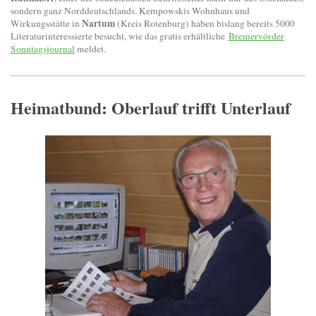
sondern ganz Norddeutschlands. Kempowskis Wohnhaus und
Nartum
Wirkungsstätte in
(Kreis Rotenburg) haben bislang bereits 5000
Literaturinteressierte besucht, wie das gratis erhältliche
Bremervörder
Sonntagsjournal
meldet.
Heimatbund: Oberlauf trifft Unterlauf