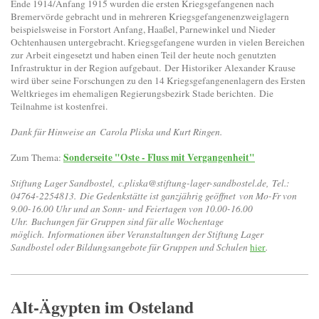
Ende 1914/Anfang 1915 wurden die ersten Kriegsgefangenen nach
Bremervörde gebracht und in mehreren Kriegs­gefangenenzweiglagern
beispielsweise in Forstort Anfang, Haaßel, Parnewinkel und Nieder
Ochtenhausen unter­gebracht. Kriegsgefangene wurden in vielen Bereichen
zur Arbeit ein­gesetzt und haben einen Teil der heute noch genutzten
Infrastruk­tur in der Region aufgebaut.
Der Historiker Alexander Krause
wird über seine Forschungen zu den 14 Kriegsgefangenen­lagern des Ersten
Weltkrieges im ehemaligen Regierungsbezirk Stade berichten.
Die
Teilnahme ist kostenfrei.
Dank für Hinweise an Carola Pliska und Kurt Ringen.
Sonderseite "Oste - Fluss mit Vergangenheit"
Zum Thema:
Stiftung Lager Sandbostel,
c.pliska@stiftung-lager-sandbostel.de,
Tel.:
04764-2254813.
Die Gedenkstätte ist ganzjährig geöffnet
von Mo-Fr von
9.00-16.00 Uhr und an Sonn- und Feiertagen von 10.00-16.00
Uhr.
Buchungen für Gruppen sind für alle Wochentage
möglich.
Informationen über Veranstaltungen der Stiftung Lager
Sandbostel oder Bildungsangebote für Gruppen und Schulen
hier
.
Alt-Ägypten im Osteland