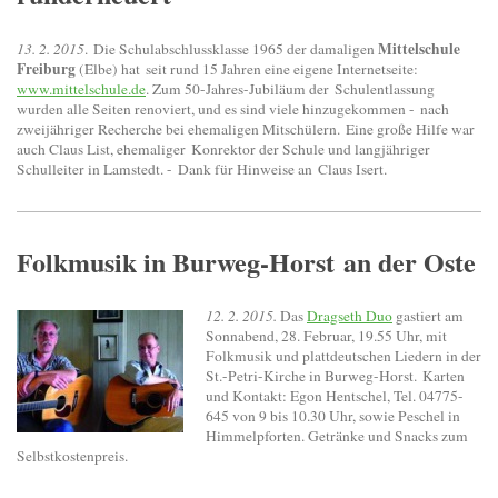
Mittelschule
13. 2. 2015
. Die Schulabschlussklasse 1965 der damaligen
Freiburg
(Elbe) hat
seit rund 15 Jahren eine eigene Internetseite:
www.mittelschule.de
. Zum 50-Jahres-Jubiläum der
Schulentlassung
wurden alle Seiten renoviert, und es sind viele hinzugekommen - nach
zweijähriger Recherche bei ehemaligen Mitschülern.
Eine große Hilfe war
auch Claus List, ehemaliger
Konrektor der Schule und langjähriger
Schulleiter in Lamstedt. -
Dank für Hinweise an
Claus Isert.
Folkmusik in Burweg-Horst an der Oste
12. 2. 2015.
Das
Dragseth Duo
gastiert am
Sonnabend, 28. Februar, 19.55 Uhr, mit
Folkmusik und plattdeutschen Liedern in der
St.-Petri-Kirche in Burweg-Horst. Karten
und Kontakt: Egon Hentschel, Tel. 04775-
645 von 9 bis 10.30 Uhr, sowie Peschel in
Himmelpforten. Getränke und Snacks zum
Selbstkostenpreis.