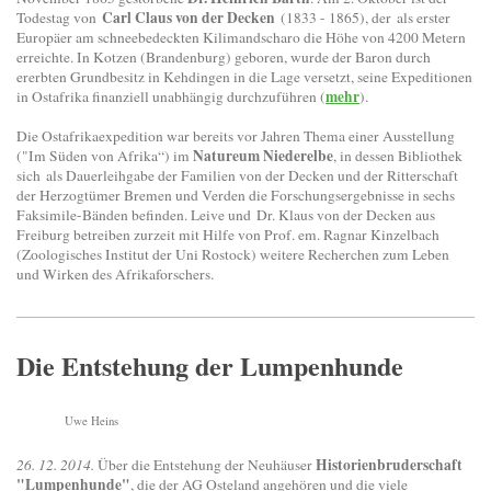
Carl Claus von der Decken
Todestag von
(1833 - 1865), der als erster
Europäer am schneebedeckten Kilimandscharo die Höhe von 4200 Metern
erreichte. In Kotzen (Brandenburg) geboren, wurde der Baron durch
ererbten Grundbesitz in Kehdingen in die Lage versetzt, seine Expeditionen
mehr
in Ostafrika finanziell unabhängig durchzuführen (
).
Die Ostafrikaexpedition war bereits vor Jahren Thema einer Ausstellung
Natureum Niederelbe
("Im Süden von Afrika“) im
, in dessen Bibliothek
sich als Dauerleihgabe der Familien von der Decken und der Ritterschaft
der Herzogtümer Bremen und Verden die Forschungsergebnisse in sechs
Faksimile-Bänden befinden. Leive und Dr. Klaus von der Decken aus
Freiburg betreiben zurzeit mit Hilfe von Prof. em. Ragnar Kinzelbach
(Zoologisches Institut der Uni Rostock) weitere Recherchen zum Leben
und Wirken des Afrikaforschers.
Die Entstehung der Lumpenhunde
Uwe Heins
Historienbruderschaft
26. 12. 2014.
Über die Entstehung der Neuhäuser
"Lumpenhunde"
, die der AG Osteland angehören und die viele