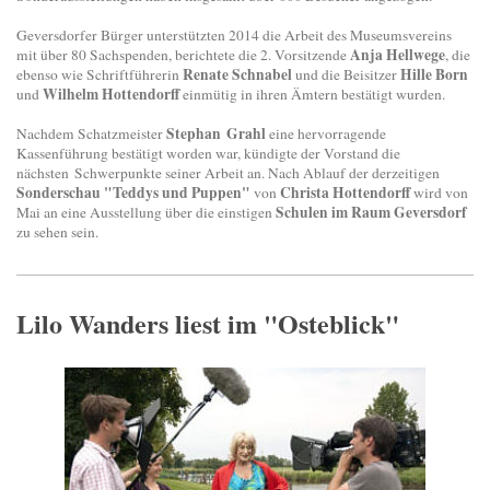
Geversdorfer Bürger unterstützten 2014 die Arbeit des Museumsvereins
Anja Hellwege
mit über 80 Sachspenden, berichtete die 2. Vorsitzende
, die
Renate Schnabel
Hille Born
ebenso wie Schriftführerin
und die Beisitzer
Wilhelm Hottendorff
und
einmütig in ihren Ämtern bestätigt wurden.
Stephan Grahl
Nachdem Schatzmeister
eine hervorragende
Kassenführung bestätigt worden war, kündigte der Vorstand die
nächsten Schwerpunkte seiner Arbeit an. Nach Ablauf der derzeitigen
Sonderschau "Teddys und Puppen"
Christa Hottendorff
von
wird von
Schulen im Raum Geversdorf
Mai an eine Ausstellung über die einstigen
zu sehen sein.
Lilo Wanders liest im "Osteblick"