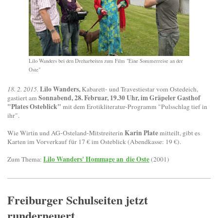
Lilo Wanders bei den Dreharbeiten zum Film "Eine Sommerreise an der
Oste"
Lilo Wanders,
18. 2. 2015.
Kabarett- und Travestiestar vom Ostedeich,
Sonnabend, 28. Februar, 19.30 Uhr, im Gräpeler Gasthof
gastiert am
"Plates Osteblick"
mit dem Erotikliteratur-Programm "Pulsschlag tief in
ihr".
Karin Plate
Wie Wirtin und AG-Osteland-Mitstreiterin
mitteilt, gibt es
Karten im Vorverkauf für 17 € im Osteblick (Abendkasse: 19 €).
Lilo Wanders' Hommage an die Oste
Zum Thema:
(2001)
Freiburger Schulseiten jetzt
runderneuert