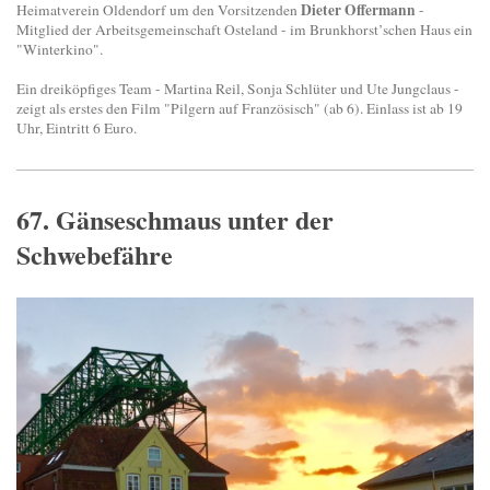
Dieter Offermann
Heimatverein Oldendorf um den Vorsitzenden
-
Mitglied der Arbeitsgemeinschaft Osteland - im Brunkhorst’schen Haus ein
"Winterkino".
Ein dreiköpfiges Team - Martina Reil, Sonja Schlüter und Ute Jungclaus -
zeigt als erstes den Film "Pilgern auf Französisch" (ab 6). Einlass ist ab 19
Uhr, Eintritt 6 Euro.
67. Gänseschmaus unter der
Schwebefähre