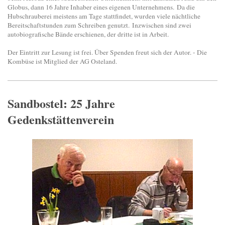
Globus, dann 16 Jahre Inhaber eines eigenen Unternehmens. Da die
Hubschrauberei meistens am Tage stattfindet, wurden viele nächtliche
Bereitschaftstunden zum Schreiben genutzt. Inzwischen sind zwei
autobiografische Bände erschienen, der dritte ist in Arbeit.
Der Eintritt zur Lesung ist frei. Über Spenden freut sich der Autor. - Die
Kombüse ist Mitglied der AG Osteland.
Sandbostel: 25 Jahre
Gedenkstättenverein