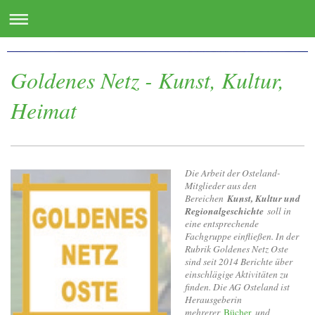
www.oste.de - die Websites für das Osteland
Goldenes Netz - Kunst, Kultur,
Heimat
Die Arbeit der Osteland-
Mitglieder aus den
Kunst, Kultur und
Bereichen
Regionalgeschichte
soll in
eine entsprechende
Fachgruppe einfließen. In der
Rubrik Goldenes Netz Oste
sind seit 2014 Berichte über
einschlägige Aktivitäten zu
finden. Die AG Osteland ist
Herausgeberin
mehrerer
Bücher
und