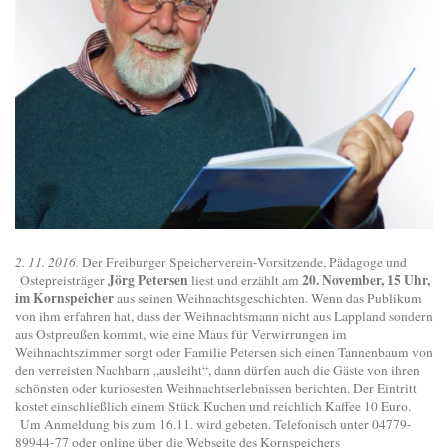
2. 11. 2016.
Der Freiburger Speicherverein-Vorsitzende, Pädagoge und
Jörg Petersen
20. November, 15 Uhr,
Ostepreisträger
liest und erzählt am
im Kornspeicher
aus seinen Weihnachtsgeschichten. Wenn das Publikum
von ihm erfahren hat, dass der Weihnachtsmann nicht aus Lappland sondern
aus Ostpreußen kommt, wie eine Maus für Verwirrungen im
Weihnachtszimmer sorgt oder Familie Petersen sich einen Tannenbaum von
den verreisten Nachbarn „ausleiht“, dann dürfen auch die Gäste von ihren
schönsten oder kuriosesten Weihnachtserlebnissen berichten. Der Eintritt
kostet einschließlich einem Stück Kuchen und reichlich Kaffee 10 Euro.
Um Anmeldung bis zum 16.11. wird gebeten. Telefonisch unter 04779-
89944-77 oder online über die Webseite des Kornspeichers