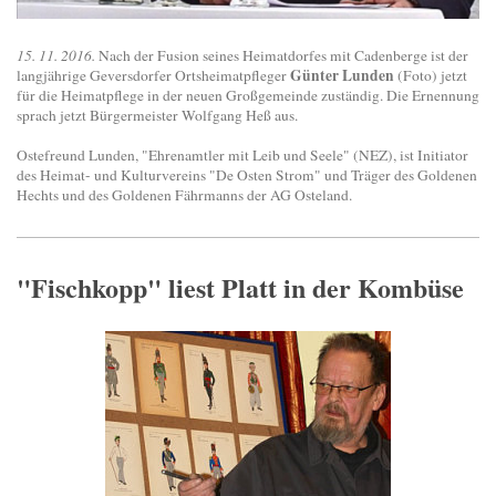
15. 11. 2016.
Nach der Fusion seines Heimatdorfes mit Cadenberge ist der
Günter Lunden
langjährige Geversdorfer Ortsheimatpfleger
(Foto) jetzt
für die Heimatpflege in der neuen Großgemeinde zuständig. Die Ernennung
sprach jetzt Bürgermeister Wolfgang Heß aus.
Ostefreund Lunden, "Ehrenamtler mit Leib und Seele" (NEZ), ist Initiator
des Heimat- und Kulturvereins "De Osten Strom" und Träger des Goldenen
Hechts und des Goldenen Fährmanns der AG Osteland.
"Fischkopp" liest Platt in der Kombüse