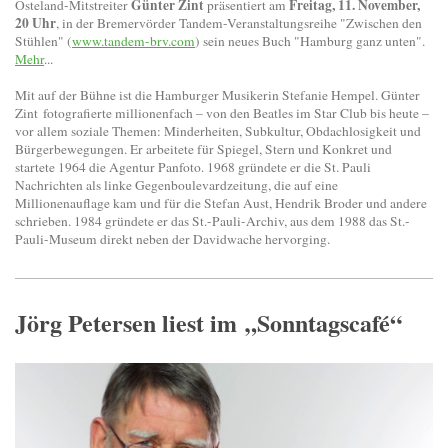
Günter Zint
Freitag, 11. November,
Osteland-Mitstreiter
präsentiert am
20 Uhr
, in der Bremervörder Tandem-Veranstaltungsreihe "Zwischen den
Stühlen" (
www.tandem-brv.com
) sein neues Buch "Hamburg ganz unten".
Mehr
...
Mit auf der Bühne ist die Hamburger Musikerin Stefanie Hempel. Günter
Zint fotografierte millionenfach – von den Beatles im Star Club bis heute –
vor allem soziale Themen: Minderheiten, Subkultur, Obdachlosigkeit und
Bürgerbewegungen. Er arbeitete für Spiegel, Stern und Konkret und
startete 1964 die Agentur Panfoto. 1968 gründete er die St. Pauli
Nachrichten als linke Gegenboulevardzeitung, die auf eine
Millionenauflage kam und für die Stefan Aust, Hendrik Broder und andere
schrieben. 1984 gründete er das St.-Pauli-Archiv, aus dem 1988 das St.-
Pauli-Museum direkt neben der Davidwache hervorging.
Jörg Petersen liest im „Sonntagscafé“