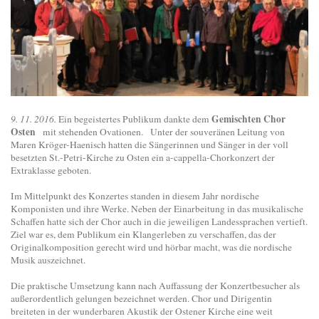
Gemischten Chor
9. 11. 2016.
Ein begeistertes Publikum dankte dem
Osten
mit stehenden Ovationen. Unter der souveränen Leitung von
Maren Kröger-Haenisch hatten die Sängerinnen und Sänger in der voll
besetzten St.-Petri-Kirche zu Osten ein a-cappella-Chorkonzert der
Extraklasse geboten.
Im Mittelpunkt des Konzertes standen in diesem Jahr nordische
Komponisten und ihre Werke. Neben der Einarbeitung in das musikalische
Schaffen hatte sich der Chor auch in die jeweiligen Landessprachen vertieft.
Ziel war es, dem Publikum ein Klangerleben zu verschaffen, das der
Originalkomposition gerecht wird und hörbar macht, was die nordische
Musik auszeichnet.
Die praktische Umsetzung kann nach Auffassung der Konzertbesucher als
außerordentlich gelungen bezeichnet werden. Chor und Dirigentin
breiteten in der wunderbaren Akustik der Ostener Kirche eine weit