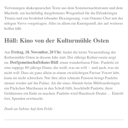
Vertonungen shakespearscher Texte aus dem Sommernachtstraum und dem
Macbeth: ein leichtfüßig dargebotenes Wiegenlied für die Elfenkönigin
Titania und ein brodelnd tobender Hexengesang, vom Ostener Chor mit der
nötigen Verve vorgetragen. Alles in allem ein Kunstgenuß, der auf weiteres
hoffen läßt.
Hüll: Kino von der Kulturmühle Osten
Freitag, 18. November, 20 Uhr
Am
, findet die letzte Veranstaltung der
Kulturmühle Osten in diesem Jahr statt. Der rührige Kulturverein zeigt
Dorfgemeinschaftshaus Hüll
im
einen wunderbaren Film: Paulette ist
eine ruppige 80-jährige Dame, die weiß, was sie will – und auch, was sie
nicht will. Dass sie ganz allein in einem zwielichtigen Pariser Vorort lebt,
kann sie nicht schrecken. Nur ihre allzu schmale Pension bringt Paulette
immer wieder auf die Palme. Als ihr eines Abends beim Müllrausbringen
ein Päckchen Marihuana in den Schoß fällt, beschließt Paulette, ihrer
Geldmisere ein Ende zu machen. Paulette wird Haschisch-Dealer… Eintritt
frei, Spenden erwünscht.
Dank an Sabine Auf dem Felde.