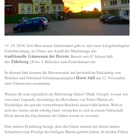
31. 10. 2016
. Seit über einem Jahrhundert gibt es, mit einer kriegsbedingten
Unterbrechung, in Osten aus Anlaß des Martinstags das
traditionelle Gänseessen der Herren
. Bereits seit 67 Jahren lädt
Fährkrug
der
(Foto: J. Bölsche) zum Festschmaus ein.
In diesem Jahr kommt die Herrenrunde auf persönliche Einladung von
Horst Ahlf
Hotelier und Osteland-Gründungsmitglied
am 12. November
zum Gänseessen zusammen.
Warum ißt man eigentlich am Martinstag Gänse? Dank Google wissen wir
von einer Legende, derzufolge die Bewohner von Tours Martin als
Nachfolger des gerade verstorbenen Bischofs auserwählt hatten. Weil er
sich des Amtes nicht würdig fand, versteckte er sich in einem Gänsestall.
Doch durch das Geschnatter der Gänse wurde er verraten.
Eine andere Erzählung besagt, dass die Gänse einmal mit ihrem lauten
Schnattern eine Predigt des heiligen Martin gestört haben. In beiden Fällen