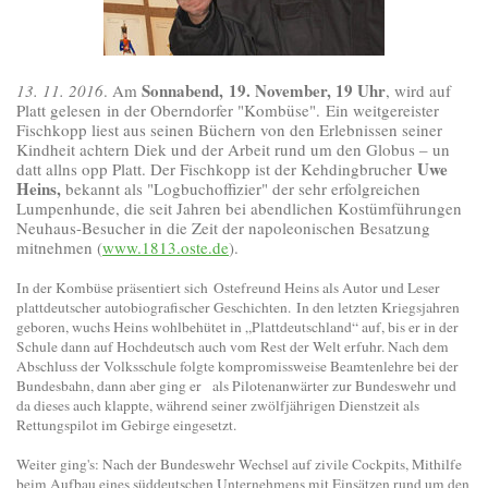
Sonnabend, 19. November, 19 Uhr
13. 11. 2016
. Am
, wird auf
Platt gelesen
in der Oberndorfer "Kombüse". Ein weitgereister
Fischkopp liest aus seinen Büchern von den Erlebnissen seiner
Kindheit achtern Diek und der Arbeit rund um den Globus – un
Uwe
datt allns opp Platt. Der Fischkopp ist der Kehdingbrucher
Heins,
bekannt als "Logbuchoffizier" der sehr erfolgreichen
Lumpenhunde, die seit Jahren bei abendlichen Kostümführungen
Neuhaus-Besucher in die Zeit der napoleonischen Besatzung
mitnehmen (
www.1813.oste.de
).
In der Kombüse präsentiert sich Ostefreund Heins als Autor und Leser
plattdeutscher autobiografischer Geschichten. In den letzten Kriegsjahren
geboren, wuchs Heins wohlbehütet in „Plattdeutschland“ auf, bis er in der
Schule dann auf Hochdeutsch auch vom Rest der Welt erfuhr. Nach dem
Abschluss der Volksschule folgte kompromissweise Beamtenlehre bei der
Bundesbahn, dann aber ging er als Pilotenanwärter zur Bundeswehr und
da dieses auch klappte, während seiner zwölfjährigen Dienstzeit als
Rettungspilot im Gebirge eingesetzt.
Weiter ging's: Nach der Bundeswehr Wechsel auf zivile Cockpits, Mithilfe
beim Aufbau eines süddeutschen Unternehmens mit Einsätzen rund um den