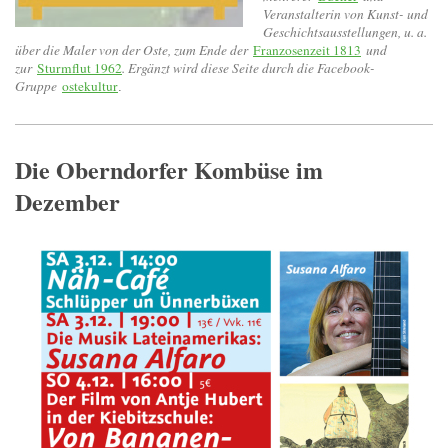
Veranstalterin von Kunst- und
Geschichtsausstellungen, u. a.
über die Maler von der Oste, zum Ende der
Franzosenzeit 1813
und
zur
Sturmflut 1962
. Ergänzt wird diese Seite durch die Facebook-
Gruppe
ostekultur
.
Die Oberndorfer Kombüse im
Dezember