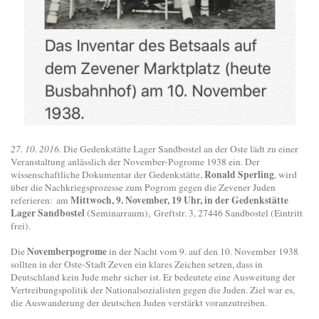
27. 10. 2016.
Die Gedenkstätte Lager Sandbostel an der Oste lädt zu einer
Veranstaltung anlässlich der November-Pogrome 1938 ein. Der
Ronald Sperling
wissenschaftliche Dokumentar der Gedenkstätte,
, wird
über die Nachkriegsprozesse zum Pogrom gegen die Zevener Juden
Mittwoch, 9. November, 19 Uhr, in der Gedenkstätte
referieren: am
Lager Sandbostel
(Seminarraum), Greftstr. 3, 27446 Sandbostel (Eintritt
frei).
Novemberpogrome
Die
in der Nacht vom 9. auf den 10. November 1938
sollten in der Oste-Stadt Zeven ein klares Zeichen setzen, dass in
Deutschland kein Jude mehr sicher ist. Er bedeutete eine Ausweitung der
Vertreibungspolitik der Nationalsozialisten gegen die Juden. Ziel war es,
die Auswanderung der deutschen Juden verstärkt voranzutreiben.