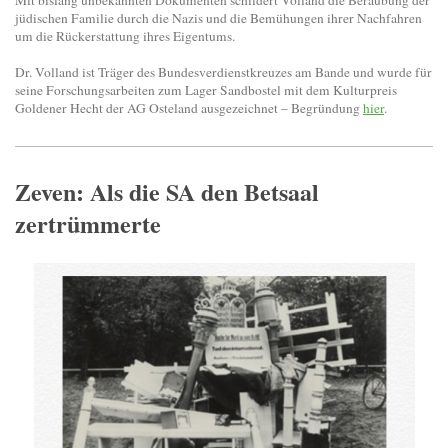
jüdischen Familie durch die Nazis und die Bemühungen ihrer Nachfahren
um die Rückerstattung ihres Eigentums.
Dr. Volland ist Träger des Bundesverdienstkreuzes am Bande und wurde für
seine Forschungsarbeiten zum Lager Sandbostel mit dem Kulturpreis
Goldener Hecht der AG Osteland ausgezeichnet – Begründung
hier
.
Zeven: Als die SA den Betsaal
zertrümmerte