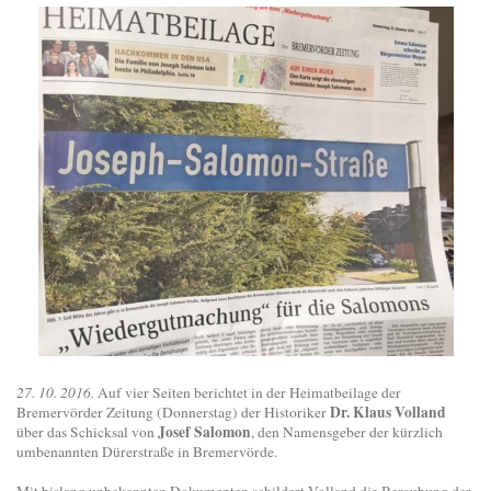
27. 10. 2016.
Auf vier Seiten berichtet in der Heimatbeilage der
Dr. Klaus Volland
Bremervörder Zeitung (Donnerstag) der Historiker
Josef Salomon
über das Schicksal von
, den Namensgeber der kürzlich
umbenannten Dürerstraße in Bremervörde.
Mit bislang unbekannten Dokumenten schildert Volland die Beraubung der