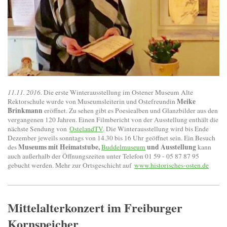
11.11. 2016.
Die erste Winterausstellung im Ostener Museum Alte
Meike
Rektorschule wurde von Museumsleiterin und Ostefreundin
Brinkmann
eröffnet. Zu sehen gibt es Poesiealben und Glanzbilder aus den
vergangenen 120 Jahren. Einen Filmbericht von der Ausstellung enthält die
nächste Sendung von
OstelandTV
. Die Winterausstellung wird bis Ende
Dezember jeweils sonntags von 14.30 bis 16 Uhr geöffnet sein. Ein Besuch
Museums mit Heimatstube,
und Ausstellung
des
Buddelmuseum
kann
auch außerhalb der Öffnungszeiten unter Telefon 01 59 - 05 87 87 95
gebucht werden. Mehr zur Ortsgeschicht auf
www.historisches-osten.de
Mittelalterkonzert im Freiburger
Kornspeicher