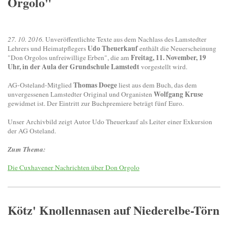
Orgolo"
27. 10. 2016.
Unveröffentlichte Texte aus dem Nachlass des Lamstedter
Udo Theuerkauf
Lehrers und Heimatpflegers
enthält die Neuerscheinung
Freitag, 11. November, 19
"Don Orgolos unfreiwillige Erben", die am
Uhr, in der Aula der Grundschule Lamstedt
vorgestellt wird.
Thomas Doege
AG-Osteland-Mitglied
liest aus dem Buch, das dem
Wolfgang Kruse
unvergessenen Lamstedter Original und Organisten
gewidmet ist. Der Eintritt zur Buchpremiere beträgt fünf Euro.
Unser Archivbild zeigt Autor Udo Theuerkauf als Leiter einer Exkursion
der AG Osteland.
Zum Thema:
Die Cuxhavener Nachrichten über Don Orgolo
Kötz' Knollennasen auf Niederelbe-Törn