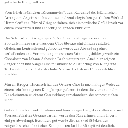
gefächerte Klangwelt aus.
Vom frisch-fröhlichen „Krummavisa“, dem Rabenlied des isländischen
Arrangeurs Asgeirsson, bis zum schmelzend-elegischen geistlichen Werk „I
Himmelen“ von Edvard Grieg entfaltete sich die nordische Gefühlswelt vor
einem konzentriert und andächtig folgenden Publikum.
Die Solopartie in Griegs opus 74 Nr. 4 wurde übrigens von einem
Sopranistinnenquartett aus dem Chor überaus einfühlsam gestaltet.
Gleichsam kontrastierend gebrochen wurde zur Abrundung eines
verhallenden und Vorbereitung eines neuen Stimmungsbildes jeweils ein
Choralsatz von Johann-Sebastian Bach vorgetragen. Auch hier zeigten
Sängerinnen und Sänger eine musikalische Ausführung von Klang und
Textverständlichkeit, die das hohe Niveau des Ostener Chores erlebbar
machten.
Maren Kröger-Haenisch
hat den Ostener Chor in nachhaltiger Weise zu
einem sehr homogenen Klangkörper geformt, in dem die vier und mehr
Einzelstimmen zu einem Gesamtklang verschmelzen, der seinesgleichen
sucht.
Geführt durch ein entschiedenes und feinsinniges Dirigat in stillen wie auch
überaus lebhaften Gesangspartien wurde den Sängerinnen und Sängern
einiges abverlangt. Besonders gut wurde dies an zwei Stücken des
zeitgenössischen finnischen Komponisten Jaakko Mäntyjärvi deutlich.