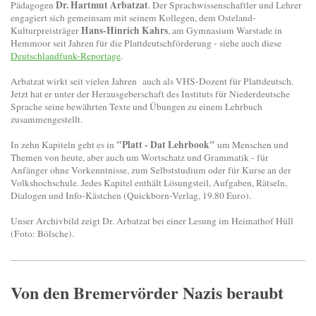
Dr. Hartmut Arbatzat
Pädagogen
. Der Sprachwissenschaftler und Lehrer
engagiert sich gemeinsam mit seinem Kollegen, dem Osteland-
Hans-Hinrich Kahrs
Kulturpreisträger
, am Gymnasium Warstade in
Hemmoor seit Jahren für die Plattdeutschförderung - siehe auch diese
Deutschlandfunk-Reportage
.
Arbatzat wirkt seit vielen Jahren auch als VHS-Dozent für Plattdeutsch.
Jetzt hat er unter der Herausgeberschaft des Instituts für Niederdeutsche
Sprache seine bewährten Texte und Übungen zu einem Lehrbuch
zusammengestellt.
"Platt - Dat Lehrbook"
In zehn Kapiteln geht es in
um Menschen und
Themen von heute, aber auch um Wortschatz und Grammatik - für
Anfänger ohne Vorkenntnisse, zum Selbststudium oder für Kurse an der
Volkshochschule. Jedes Kapitel enthält Lösungsteil, Aufgaben, Rätseln,
Dialogen und Info-Kästchen (Quickborn-Verlag, 19.80 Euro).
Unser Archivbild zeigt Dr. Arbatzat bei einer Lesung im Heimathof Hüll
(Foto: Bölsche).
Von den Bremervörder Nazis beraubt