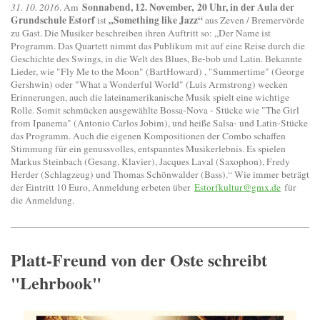
Sonnabend, 12. November, 20 Uhr, in der Aula der
31. 10. 2016
. Am
Grundschule Estorf
„Something like Jazz“
ist
aus Zeven / Bremervörde
zu Gast. Die Musiker beschreiben ihren Auftritt so: „Der Name ist
Programm. Das Quartett nimmt das Publikum mit auf eine Reise durch die
Geschichte des Swings, in die Welt des Blues, Be-bob und Latin. Bekannte
Lieder, wie "Fly Me to the Moon" (BartHoward) , "Summertime" (George
Gershwin) oder "What a Wonderful World" (Luis Armstrong) wecken
Erinnerungen, auch die lateinamerikanische Musik spielt eine wichtige
Rolle. Somit schmücken ausgewählte Bossa-Nova - Stücke wie "The Girl
from Ipanema" (Antonio Carlos Jobim), und heiße Salsa- und Latin-Stücke
das Programm. Auch die eigenen Kompositionen der Combo schaffen
Stimmung für ein genussvolles, entspanntes Musikerlebnis. Es spielen
Markus Steinbach (Gesang, Klavier), Jacques Laval (Saxophon), Fredy
Herder (Schlagzeug) und Thomas Schönwalder (Bass).“ Wie immer beträgt
der Eintritt 10 Euro, Anmeldung erbeten über
Estorfkultur@gmx.de
für
die Anmeldung.
Platt-Freund von der Oste schreibt
"Lehrbook"