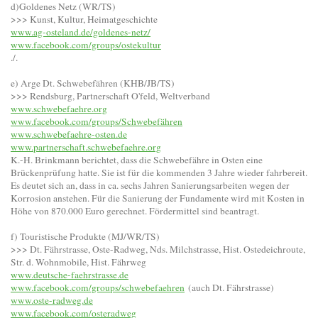
d)Goldenes Netz (WR/TS)
>>> Kunst, Kultur, Heimatgeschichte
www.ag-osteland.de/goldenes-netz/
www.facebook.com/groups/ostekultur
./.
e) Arge Dt. Schwebefähren (KHB/JB/TS)
>>> Rendsburg, Partnerschaft O'feld, Weltverband
www.schwebefaehre.org
www.facebook.com/groups/Schwebefähren
www.schwebefaehre-osten.de
www.partnerschaft.schwebefaehre.org
K.-H. Brinkmann berichtet, dass die Schwebefähre in Osten eine
Brückenprüfung hatte. Sie ist für die kommenden 3 Jahre wieder fahrbereit.
Es deutet sich an, dass in ca. sechs Jahren Sanierungsarbeiten wegen der
Korrosion anstehen. Für die Sanierung der Fundamente wird mit Kosten in
Höhe von 870.000 Euro gerechnet. Fördermittel sind beantragt.
f) Touristische Produkte (MJ/WR/TS)
>>> Dt. Fährstrasse, Oste-Radweg, Nds. Milchstrasse, Hist. Ostedeichroute,
Str. d. Wohnmobile, Hist. Fährweg
www.deutsche-faehrstrasse.de
www.facebook.com/groups/schwebefaehren
(auch Dt. Fährstrasse)
www.oste-radweg.de
www.facebook.com/osteradweg