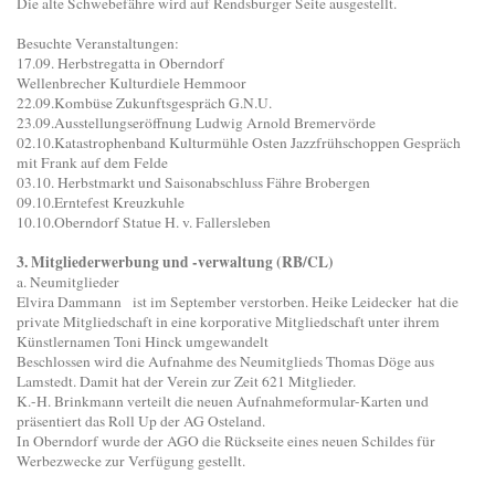
Die alte Schwebefähre wird auf Rendsburger Seite ausgestellt.
Besuchte Veranstaltungen:
17.09. ​Herbstregatta in Oberndorf
​Wellenbrecher Kulturdiele Hemmoor
22.09.​Kombüse Zukunftsgespräch G.N.U.
23.09.​Ausstellungseröffnung Ludwig Arnold Bremervörde
02.10.​Katastrophenband Kulturmühle Osten Jazzfrühschoppen Gespräch
mit Frank auf dem Felde
03.10. ​Herbstmarkt und Saisonabschluss Fähre Brobergen
09.10.​Erntefest Kreuzkuhle
10.10.​Oberndorf Statue H. v. Fallersleben
3. Mitgliederwerbung und -verwaltung (RB/CL)
a. Neumitglieder
Elvira Dammann ist im September verstorben. Heike Leidecker hat die
private Mitgliedschaft in eine korporative Mitgliedschaft unter ihrem
Künstlernamen Toni Hinck umgewandelt
Beschlossen wird die Aufnahme des Neumitglieds Thomas Döge aus
Lamstedt. Damit hat der Verein zur Zeit 621 Mitglieder.
K.-H. Brinkmann verteilt die neuen Aufnahmeformular-Karten und
präsentiert das Roll Up der AG Osteland.
In Oberndorf wurde der AGO die Rückseite eines neuen Schildes für
Werbezwecke zur Verfügung gestellt.