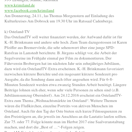
www.krimiland.de
www.facebook.com/krimiland
Am Donnerstag, 24.11., las Thomas Morgenstern auf Einladung des
Kulturkreises Am Dobrock um 19.30 Uhr im Ratssaal Cadenberge.
k) Osteland-TV
Das OstelandTV soll weiter finanziert werden, der Aufwand dafür ist für
K.-H. Brinkmann und andere sehr hoch. Zum Team dazugestossen ist Karen
Pfeiffer aus Bremervörde, die sehr sehenswert über eine junge SPD-
Ratsfrau in Lamstedt berichtete. B. Jürgens schlägt vor, die Arbeit der
Segelvereine im Frühjahr einmal per Film zu dokumentieren. Der
Fährverein Brobergen hat im nächsten Jahr sein zehnjähriges Jubiläum,
dazu wird ein OstelandTV-Extra erscheinen. K.-H. Brinkmann favorisiert
inzwischen kürzere Berichte und ein insgesamt kürzere Sendezeit pro
Ausgabe, da die Sendung dann auch öfter angesehen wird. Für 6-8-
Minuten Sendezeit werden etwa zwanzig Stunden Arbeit benötigt. Längere
Beiträge lohnen sich eher, wenn sehr viele Personen zu sehen sind (z.B.
Jubiläumsumzug Oberndorf). Am 24.12.2016 erscheint ein OstelandTV-
Extra zum Thema „Weihnachtsmärkte im Osteland“. Weitere Themen
wären die Flußkirchen, einzelne Porträts von aktiven Menschen im
Osteland. Auch für den Tag der Oste bieten sich kurze Filmsequenzen zu
den Preisträgern an, die jeweils im Anschluss an die Lautatio laufen sollten.
Zur 75. oder 77. Folge könnte man im Herbst 2017 eine Saalveranstaltung
machen, und dort die „Best of …“-Folgen zeigen.