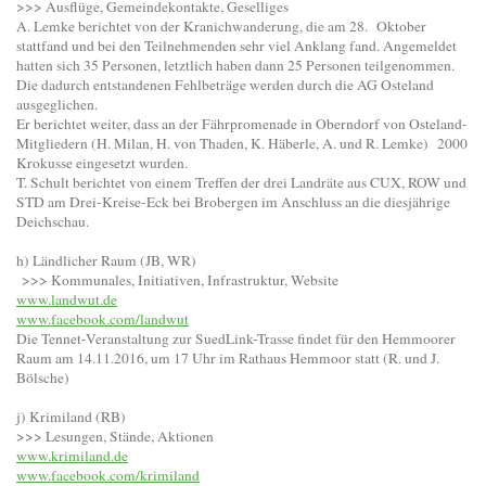
>>> Ausflüge, Gemeindekontakte, Geselliges
A. Lemke berichtet von der Kranichwanderung, die am 28. Oktober
stattfand und bei den Teilnehmenden sehr viel Anklang fand. Angemeldet
hatten sich 35 Personen, letztlich haben dann 25 Personen teilgenommen.
Die dadurch entstandenen Fehlbeträge werden durch die AG Osteland
ausgeglichen.
Er berichtet weiter, dass an der Fährpromenade in Oberndorf von Osteland-
Mitgliedern (H. Milan, H. von Thaden, K. Häberle, A. und R. Lemke) 2000
Krokusse eingesetzt wurden.
T. Schult berichtet von einem Treffen der drei Landräte aus CUX, ROW und
STD am Drei-Kreise-Eck bei Brobergen im Anschluss an die diesjährige
Deichschau.
h) Ländlicher Raum (JB, WR)
>>> Kommunales, Initiativen, Infrastruktur, Website
www.landwut.de
www.facebook.com/landwut
Die Tennet-Veranstaltung zur SuedLink-Trasse findet für den Hemmoorer
Raum am 14.11.2016, um 17 Uhr im Rathaus Hemmoor statt (R. und J.
Bölsche)
j) Krimiland (RB)
>>> Lesungen, Stände, Aktionen
www.krimiland.de
www.facebook.com/krimiland