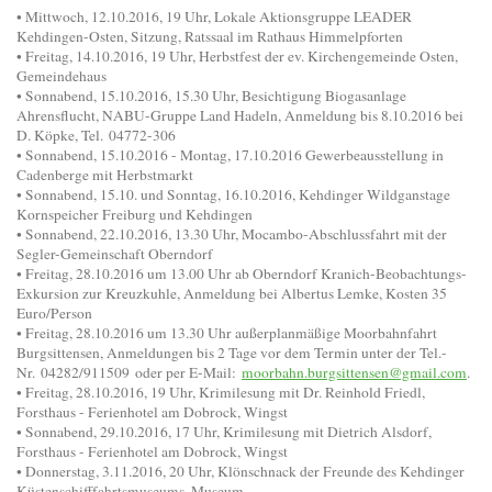
• Mittwoch, 12.10.2016, 19 Uhr, Lokale Aktionsgruppe LEADER
Kehdingen-Osten, Sitzung, Ratssaal im Rathaus Himmelpforten
• Freitag, 14.10.2016, 19 Uhr, Herbstfest der ev. Kirchengemeinde Osten,
Gemeindehaus
• Sonnabend, 15.10.2016, 15.30 Uhr, Besichtigung Biogasanlage
Ahrensflucht, NABU-Gruppe Land Hadeln, Anmeldung bis 8.10.2016 bei
D. Köpke, Tel. 04772-306
• Sonnabend, 15.10.2016 - Montag, 17.10.2016 Gewerbeausstellung in
Cadenberge mit Herbstmarkt
• Sonnabend, 15.10. und Sonntag, 16.10.2016, Kehdinger Wildganstage
Kornspeicher Freiburg und Kehdingen
• Sonnabend, 22.10.2016, 13.30 Uhr, Mocambo-Abschlussfahrt mit der
Segler-Gemeinschaft Oberndorf
• Freitag, 28.10.2016 um 13.00 Uhr ab Oberndorf Kranich-Beobachtungs-
Exkursion zur Kreuzkuhle, Anmeldung bei Albertus Lemke, Kosten 35
Euro/Person
• Freitag, 28.10.2016 um 13.30 Uhr außerplanmäßige Moorbahnfahrt
Burgsittensen, Anmeldungen bis 2 Tage vor dem Termin unter der Tel.-
Nr. 04282/911509 oder per E-Mail:
moorbahn.burgsittensen@gmail.com
.
• Freitag, 28.10.2016, 19 Uhr, Krimilesung mit Dr. Reinhold Friedl,
Forsthaus - Ferienhotel am Dobrock, Wingst
• Sonnabend, 29.10.2016, 17 Uhr, Krimilesung mit Dietrich Alsdorf,
Forsthaus - Ferienhotel am Dobrock, Wingst
• Donnerstag, 3.11.2016, 20 Uhr, Klönschnack der Freunde des Kehdinger
Küstenschifffahrtsmuseums, Museum