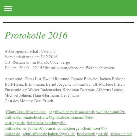
www.oste.de - die Websites für das Osteland
Protokolle 2016
Arbeitsgemeinschaft Osteland
Vorstandssitzung am 5.12.2016
Ort: Restaurant im Marc5, Cadenberge
Dauer: 20.00 – 22.15 Uhr mit vorangehendem Weihnachtsessen
Anwesend: Claus List, Ewald Romund, Renate Bölsche; Jochen Bölsche,
Karl-Heinz Brinkmann, Bernd Jürgens, Thomas Schult, Marlene Frisch
Entschuldigt: Walter Rademacher, Sebastian Bertram, Albertus Lemke,
Michael Johnen, Hans-Hermann Tiedemann
Gast des Monats: Bert Frisch
Claus.List1@ewetel.net
,
ing@walter-rademacher.de
,
ewaldromund@t-
online.de
,
renate.boelsche@gmx.de
,
brinkmann@de-
oestinger.de
,
heimkehr-hamburg@t-
online.de
,
m_johnen@hotmail.com
,
b.juergens.hemmoor@t-
online.de
,
schult@nez.de
,
haheti@gmx.de
,
boelsche@gmx.de
,
sebastian.ber