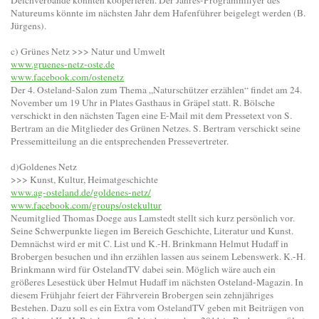
Deichverbände könnten kooperieren. Der Jahres-Programmflyer des
Natureums könnte im nächsten Jahr dem Hafenführer beigelegt werden (B.
Jürgens).
c) Grünes Netz >>> Natur und Umwelt
www.gruenes-netz-oste.de
www.facebook.com/ostenetz
Der 4. Osteland-Salon zum Thema „Naturschützer erzählen“ findet am 24.
November um 19 Uhr in Plates Gasthaus in Gräpel statt. R. Bölsche
verschickt in den nächsten Tagen eine E-Mail mit dem Pressetext von S.
Bertram an die Mitglieder des Grünen Netzes. S. Bertram verschickt seine
Pressemitteilung an die entsprechenden Pressevertreter.
d)Goldenes Netz
>>> Kunst, Kultur, Heimatgeschichte
www.ag-osteland.de/goldenes-netz/
www.facebook.com/groups/ostekultur
Neumitglied Thomas Doege aus Lamstedt stellt sich kurz persönlich vor.
Seine Schwerpunkte liegen im Bereich Geschichte, Literatur und Kunst.
Demnächst wird er mit C. List und K.-H. Brinkmann Helmut Hudaff in
Brobergen besuchen und ihn erzählen lassen aus seinem Lebenswerk. K.-H.
Brinkmann wird für OstelandTV dabei sein. Möglich wäre auch ein
größeres Lesestück über Helmut Hudaff im nächsten Osteland-Magazin. In
diesem Frühjahr feiert der Fährverein Brobergen sein zehnjähriges
Bestehen. Dazu soll es ein Extra vom OstelandTV geben mit Beiträgen von