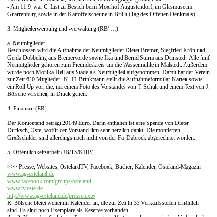
- Am 11.9. war C. List zu Besuch beim Moorhof Augustendorf, im Glasmuseum
Gnarrenburg sowie in der Kartoffelscheune in Brillit (Tag des Offenen Denkmals).
3. Mitgliederwerbung und -verwaltung (RB/ …)
a. Neumitglieder
Beschlossen wird die Aufnahme der Neumitglieder Dieter Bremer, Siegfried Krön und
Gerda Dobbeling aus Bremervörde sowie Ilka und Bernd Sturm aus Deinstedt. Alle fünf
Neumitglieder gehören zum Freundeskreis um die Wassermühle in Malstedt. Außerdem
wurde noch Monika Heil aus Stade als Neumitglied aufgenommen Damit hat der Verein
zur Zeit 620 Mitglieder. K.-H. Brinkmann stellt die Aufnahmeformular-Karten sowie
ein Roll Up vor, die, mit einem Foto des Vorstandes von T. Schult und einem Text von J.
Bölsche versehen, in Druck gehen.
4. Finanzen (ER)
Der Kontostand beträgt 20149 Euro. Darin enthalten ist eine Spende von Dieter
Ducksch, Oste, wofür der Vorstand ihm sehr herzlich dankt. Die montierten
Großschilder sind allerdings noch nicht von der Fa. Dabrock abgerechnet worden.
5. Öffentlichkeitsarbeit (JB/TS/KHB)
>>> Presse, Websites, OstelandTV, Facebook, Bücher, Kalender, Osteland-Magazin
www.ag-osteland.de
www.facebook.com/groups/osteland
www.tv.oste.de
http://www.ag-osteland.de/pressetexte/
R. Bölsche bietet weiterhin Kalender an, die zur Zeit in 33 Verkaufsstellen erhältlich
sind. Es sind noch Exemplare als Reserve vorhanden.