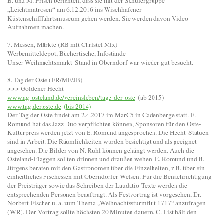
B. und M. Frisch berichten, dass sie mit der Schülergruppe
„Leichtmatrosen“ am 6.12.2016 ins Wischhafener
Küstenschifffahrtsmuseum gehen werden. Sie werden davon Video-
Aufnahmen machen.
7. Messen, Märkte (RB mit Christel Mix)
Werbemitteldepot, Büchertische, Infostände
Unser Weihnachtsmarkt-Stand in Oberndorf war wieder gut besucht.
8. Tag der Oste (ER/MF/JB)
>>> Goldener Hecht
www.ag-osteland.de/vereinsleben/tage-der-oste
(ab 2015)
www.tag.der.oste.de
(bis 2014)
Der Tag der Oste findet am 2.4.2017 im MarC5 in Cadenberge statt. E.
Romund hat das Jazz Duo verpflichten können, Sponsoren für den Oste-
Kulturpreis werden jetzt von E. Romund angesprochen. Die Hecht-Statuen
sind in Arbeit. Die Räumlichkeiten wurden besichtigt und als geeignet
angesehen. Die Bilder von N. Ruhl können gehängt werden. Auch die
Osteland-Flaggen sollten drinnen und draußen wehen. E. Romund und B.
Jürgens beraten mit den Gastronomen über die Einzelheiten, z.B. über ein
einheitliches Fischessen mit Oberndorfer Welsen. Für die Benachrichtigung
der Preisträger sowie das Schreiben der Laudatio-Texte werden die
entsprechenden Personen beauftragt. Als Festvortrag ist vorgesehen, Dr.
Norbert Fischer u. a. zum Thema „Weihnachtssturmflut 1717“ anzufragen
(WR). Der Vortrag sollte höchsten 20 Minuten dauern. C. List hält den