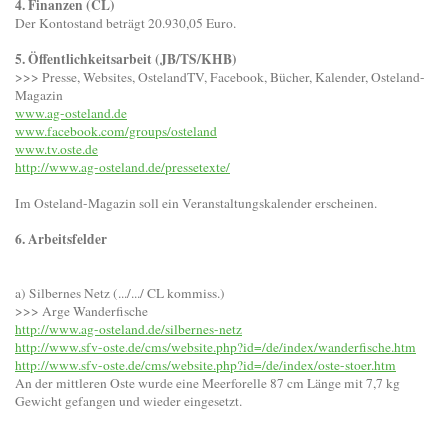
4. Finanzen (CL)
Der Kontostand beträgt 20.930,05 Euro.
5. Öffentlichkeitsarbeit (JB/TS/KHB)
>>> Presse, Websites, OstelandTV, Facebook, Bücher, Kalender, Osteland-
Magazin
www.ag-osteland.de
www.facebook.com/groups/osteland
www.tv.oste.de
http://www.ag-osteland.de/pressetexte/
Im Osteland-Magazin soll ein Veranstaltungskalender erscheinen.
6. Arbeitsfelder
a) Silbernes Netz (.../.../ CL kommiss.)
>>> Arge Wanderfische
http://www.ag-osteland.de/silbernes-netz
http://www.sfv-oste.de/cms/website.php?id=/de/index/wanderfische.htm
http://www.sfv-oste.de/cms/website.php?id=/de/index/oste-stoer.htm
An der mittleren Oste wurde eine Meerforelle 87 cm Länge mit 7,7 kg
Gewicht gefangen und wieder eingesetzt.