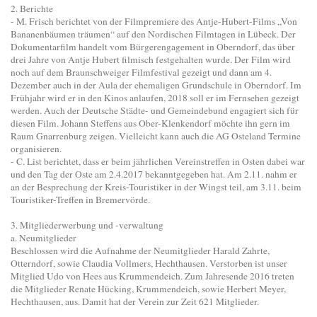
2. Berichte
- M. Frisch berichtet von der Filmpremiere des Antje-Hubert-Films „Von
Bananenbäumen träumen“ auf den Nordischen Filmtagen in Lübeck. Der
Dokumentarfilm handelt vom Bürgerengagement in Oberndorf, das über
drei Jahre von Antje Hubert filmisch festgehalten wurde. Der Film wird
noch auf dem Braunschweiger Filmfestival gezeigt und dann am 4.
Dezember auch in der Aula der ehemaligen Grundschule in Oberndorf. Im
Frühjahr wird er in den Kinos anlaufen, 2018 soll er im Fernsehen gezeigt
werden. Auch der Deutsche Städte- und Gemeindebund engagiert sich für
diesen Film. Johann Steffens aus Ober-Klenkendorf möchte ihn gern im
Raum Gnarrenburg zeigen. Vielleicht kann auch die AG Osteland Termine
organisieren.
- C. List berichtet, dass er beim jährlichen Vereinstreffen in Osten dabei war
und den Tag der Oste am 2.4.2017 bekanntgegeben hat. Am 2.11. nahm er
an der Besprechung der Kreis-Touristiker in der Wingst teil, am 3.11. beim
Touristiker-Treffen in Bremervörde.
3. Mitgliederwerbung und -verwaltung
a. Neumitglieder
Beschlossen wird die Aufnahme der Neumitglieder Harald Zahrte,
Otterndorf, sowie Claudia Vollmers, Hechthausen. Verstorben ist unser
Mitglied Udo von Hees aus Krummendeich. Zum Jahresende 2016 treten
die Mitglieder Renate Hücking, Krummendeich, sowie Herbert Meyer,
Hechthausen, aus. Damit hat der Verein zur Zeit 621 Mitglieder.