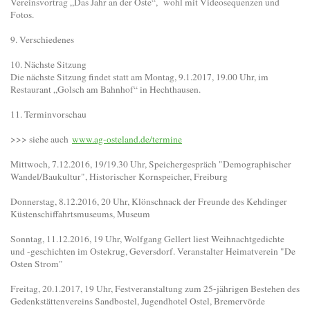
Vereinsvortrag „Das Jahr an der Oste“, wohl mit Videosequenzen und
Fotos.
9. Verschiedenes
10. Nächste Sitzung
Die nächste Sitzung findet statt am Montag, 9.1.2017, 19.00 Uhr, im
Restaurant „Golsch am Bahnhof“ in Hechthausen.
11. Terminvorschau
>>> siehe auch
www.ag-osteland.de/termine
Mittwoch, 7.12.2016, 19/19.30 Uhr, Speichergespräch "Demographischer
Wandel/Baukultur", Historischer Kornspeicher, Freiburg
Donnerstag, 8.12.2016, 20 Uhr, Klönschnack der Freunde des Kehdinger
Küstenschiffahrtsmuseums, Museum
Sonntag, 11.12.2016, 19 Uhr, Wolfgang Gellert liest Weihnachtgedichte
und -geschichten im Ostekrug, Geversdorf. Veranstalter Heimatverein "De
Osten Strom"
Freitag, 20.1.2017, 19 Uhr, Festveranstaltung zum 25-jährigen Bestehen des
Gedenkstättenvereins Sandbostel, Jugendhotel Ostel, Bremervörde