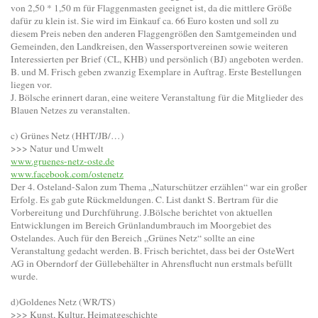
von 2,50 * 1,50 m für Flaggenmasten geeignet ist, da die mittlere Größe
dafür zu klein ist. Sie wird im Einkauf ca. 66 Euro kosten und soll zu
diesem Preis neben den anderen Flaggengrößen den Samtgemeinden und
Gemeinden, den Landkreisen, den Wassersportvereinen sowie weiteren
Interessierten per Brief (CL, KHB) und persönlich (BJ) angeboten werden.
B. und M. Frisch geben zwanzig Exemplare in Auftrag. Erste Bestellungen
liegen vor.
J. Bölsche erinnert daran, eine weitere Veranstaltung für die Mitglieder des
Blauen Netzes zu veranstalten.
c) Grünes Netz (HHT/JB/…)
>>> Natur und Umwelt
www.gruenes-netz-oste.de
www.facebook.com/ostenetz
Der 4. Osteland-Salon zum Thema „Naturschützer erzählen“ war ein großer
Erfolg. Es gab gute Rückmeldungen. C. List dankt S. Bertram für die
Vorbereitung und Durchführung. J.Bölsche berichtet von aktuellen
Entwicklungen im Bereich Grünlandumbrauch im Moorgebiet des
Ostelandes. Auch für den Bereich „Grünes Netz“ sollte an eine
Veranstaltung gedacht werden. B. Frisch berichtet, dass bei der OsteWert
AG in Oberndorf der Güllebehälter in Ahrensflucht nun erstmals befüllt
wurde.
d)Goldenes Netz (WR/TS)
>>> Kunst, Kultur, Heimatgeschichte