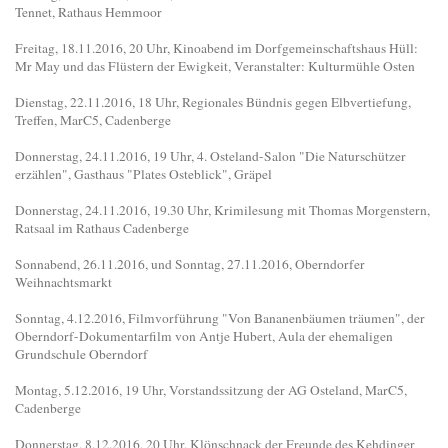
Tennet, Rathaus Hemmoor
Freitag, 18.11.2016, 20 Uhr, Kinoabend im Dorfgemeinschaftshaus Hüll:
Mr May und das Flüstern der Ewigkeit, Veranstalter: Kulturmühle Osten
Dienstag, 22.11.2016, 18 Uhr, Regionales Bündnis gegen Elbvertiefung,
Treffen, MarC5, Cadenberge
Donnerstag, 24.11.2016, 19 Uhr, 4. Osteland-Salon "Die Naturschützer
erzählen", Gasthaus "Plates Osteblick", Gräpel
Donnerstag, 24.11.2016, 19.30 Uhr, Krimilesung mit Thomas Morgenstern,
Ratsaal im Rathaus Cadenberge
Sonnabend, 26.11.2016, und Sonntag, 27.11.2016, Oberndorfer
Weihnachtsmarkt
Sonntag, 4.12.2016, Filmvorführung "Von Bananenbäumen träumen", der
Oberndorf-Dokumentarfilm von Antje Hubert, Aula der ehemaligen
Grundschule Oberndorf
Montag, 5.12.2016, 19 Uhr, Vorstandssitzung der AG Osteland, MarC5,
Cadenberge
Donnerstag, 8.12.2016, 20 Uhr, Klönschnack der Freunde des Kehdinger