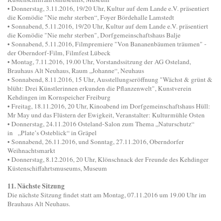
• Donnerstag, 3.11.2016, 19/20 Uhr, Kultur auf dem Lande e.V. präsentiert
die Komödie "Nie mehr sterben“, Foyer Bördehalle Lamstedt
• Sonnabend, 5.11.2016, 19/20 Uhr, Kultur auf dem Lande e.V. präsentiert
die Komödie "Nie mehr sterben", Dorfgemeinschaftshaus Balje
• Sonnabend, 5.11.2016, Filmpremiere "Von Bananenbäumen träumen" -
der Oberndorf-Film, Filmfest Lübeck
• Montag, 7.11.2016, 19.00 Uhr, Vorstandssitzung der AG Osteland,
Brauhaus Alt Neuhaus, Raum „Johanne“, Neuhaus
• Sonnabend, 8.11.2016, 15 Uhr, Ausstellungseröffnung "Wächst & grünt &
blüht: Drei Künstlerinnen erkunden die Pflanzenwelt", Kunstverein
Kehdingen im Kornspeicher Freiburg
• Freitag, 18.11.2016, 20 Uhr, Kinoabend im Dorfgemeinschaftshaus Hüll:
Mr May und das Flüstern der Ewigkeit, Veranstalter: Kulturmühle Osten
• Donnerstag, 24.11.2016 Osteland-Salon zum Thema „Naturschutz“
in „Plate’s Osteblick“ in Gräpel
• Sonnabend, 26.11.2016, und Sonntag, 27.11.2016, Oberndorfer
Weihnachtsmarkt
• Donnerstag, 8.12.2016, 20 Uhr, Klönschnack der Freunde des Kehdinger
Küstenschiffahrtsmuseums, Museum
11. Nächste Sitzung
Die nächste Sitzung findet statt am Montag, 07.11.2016 um 19.00 Uhr im
Brauhaus Alt Neuhaus.