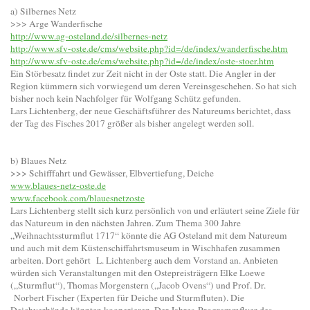
a) Silbernes Netz
>>> Arge Wanderfische
http://www.ag-osteland.de/silbernes-netz
http://www.sfv-oste.de/cms/website.php?id=/de/index/wanderfische.htm
http://www.sfv-oste.de/cms/website.php?id=/de/index/oste-stoer.htm
Ein Störbesatz findet zur Zeit nicht in der Oste statt. Die Angler in der
Region kümmern sich vorwiegend um deren Vereinsgeschehen. So hat sich
bisher noch kein Nachfolger für Wolfgang Schütz gefunden.
Lars Lichtenberg, der neue Geschäftsführer des Natureums berichtet, dass
der Tag des Fisches 2017 größer als bisher angelegt werden soll.
b) Blaues Netz
>>> Schifffahrt und Gewässer, Elbvertiefung, Deiche
www.blaues-netz-oste.de
www.facebook.com/blauesnetzoste
Lars Lichtenberg stellt sich kurz persönlich von und erläutert seine Ziele für
das Natureum in den nächsten Jahren. Zum Thema 300 Jahre
„Weihnachtssturmflut 1717“ könnte die AG Osteland mit dem Natureum
und auch mit dem Küstenschiffahrtsmuseum in Wischhafen zusammen
arbeiten. Dort gehört L. Lichtenberg auch dem Vorstand an. Anbieten
würden sich Veranstaltungen mit den Ostepreisträgern Elke Loewe
(„Sturmflut“), Thomas Morgenstern („Jacob Ovens“) und Prof. Dr.
Norbert Fischer (Experten für Deiche und Sturmfluten). Die