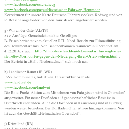
www.facebook.com/osteradweg
www.facebook.com/pages/Historischer-Fährweg-Hemmoor
Korrekturen für unsere Karte Deutsche Fährstrasse/Oste-Radweg sind von
R. Bölsche angefordert von den Touristikern angefordert worden.
g) Wir an der Oste (AL/TS)
>>> Ausflüge, Gemeindekontakte, Geselliges
B. Frisch berichtet vom aktuellen RTL-Nord-Bericht zur Filmaufführung
des Dokumentarfilms „Von Bananenbäumen träumen“ in Oberndorf am
4.12.2016, s. auch:
http://rtlnord/nachrichten/dokumentarfilm-zeigt-wie-
sich-die-Oberndorfer-gegen-den-Niedergang-ihres-Ortes-wehren.html
.
Der Bericht in „Hallo Niedersachsen“ steht noch aus.
h) Ländlicher Raum (JB, WR)
>>> Kommunales, Initiativen, Infrastruktur, Website
www.landwut.de
www.facebook.com/landwut
Die Rote-Punkt-Aktion zum Mitnehmen von Fahrgästen wird in Oberndorf
ausgeweitet. Ein neuer Dorfladen auf genossenschaftlicher Basis ist in
Osterbruch entstanden. Auch die Dorfläden in Kranenburg und in Burweg
werden weiter betrieben. Der Dorfladen Otter ist neu hinzugekommen. Neu
ist auch das Geschäft „Heimathafen Oberndorf“.
j) Krimiland (RB)
>>> Lesungen, Stände, Aktionen