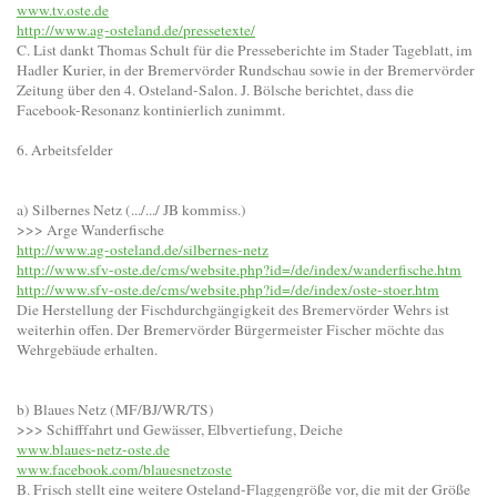
www.tv.oste.de
http://www.ag-osteland.de/pressetexte/
C. List dankt Thomas Schult für die Presseberichte im Stader Tageblatt, im
Hadler Kurier, in der Bremervörder Rundschau sowie in der Bremervörder
Zeitung über den 4. Osteland-Salon. J. Bölsche berichtet, dass die
Facebook-Resonanz kontinierlich zunimmt.
6. Arbeitsfelder
a) Silbernes Netz (.../.../ JB kommiss.)
>>> Arge Wanderfische
http://www.ag-osteland.de/silbernes-netz
http://www.sfv-oste.de/cms/website.php?id=/de/index/wanderfische.htm
http://www.sfv-oste.de/cms/website.php?id=/de/index/oste-stoer.htm
Die Herstellung der Fischdurchgängigkeit des Bremervörder Wehrs ist
weiterhin offen. Der Bremervörder Bürgermeister Fischer möchte das
Wehrgebäude erhalten.
b) Blaues Netz (MF/BJ/WR/TS)
>>> Schifffahrt und Gewässer, Elbvertiefung, Deiche
www.blaues-netz-oste.de
www.facebook.com/blauesnetzoste
B. Frisch stellt eine weitere Osteland-Flaggengröße vor, die mit der Größe