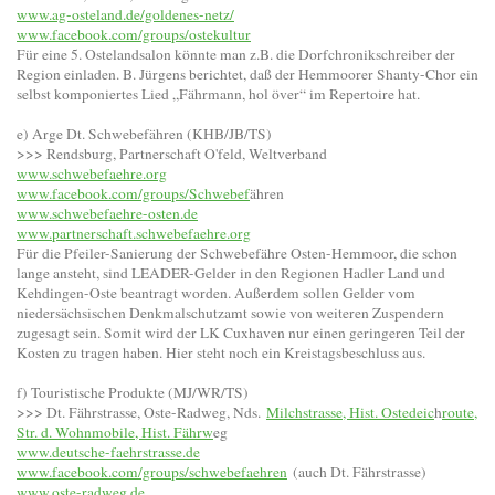
www.ag-osteland.de/goldenes-netz/
www.facebook.com/groups/ostekultur
Für eine 5. Ostelandsalon könnte man z.B. die Dorfchronikschreiber der
Region einladen. B. Jürgens berichtet, daß der Hemmoorer Shanty-Chor ein
selbst komponiertes Lied „Fährmann, hol över“ im Repertoire hat.
e) Arge Dt. Schwebefähren (KHB/JB/TS)
>>> Rendsburg, Partnerschaft O'feld, Weltverband
www.schwebefaehre.org
www.facebook.com/groups/Schwebef
ähren
www.schwebefaehre-osten.de
www.partnerschaft.schwebefaehre.org
Für die Pfeiler-Sanierung der Schwebefähre Osten-Hemmoor, die schon
lange ansteht, sind LEADER-Gelder in den Regionen Hadler Land und
Kehdingen-Oste beantragt worden. Außerdem sollen Gelder vom
niedersächsischen Denkmalschutzamt sowie von weiteren Zuspendern
zugesagt sein. Somit wird der LK Cuxhaven nur einen geringeren Teil der
Kosten zu tragen haben. Hier steht noch ein Kreistagsbeschluss aus.
f) Touristische Produkte (MJ/WR/TS)
>>> Dt. Fährstrasse, Oste-Radweg, Nds.
Milchstrasse, Hist. Ostedeic
h
route,
Str. d. Wohnmobile, Hist. Fährw
eg
www.deutsche-faehrstrasse.de
www.facebook.com/groups/schwebefaehren
(auch Dt. Fährstrasse)
www.oste-radweg.de