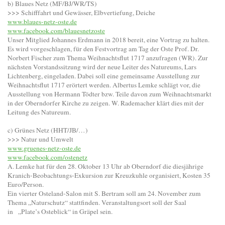
b) Blaues Netz (MF/BJ/WR/TS)
>>> Schifffahrt und Gewässer, Elbvertiefung, Deiche
www.blaues-netz-oste.de
www.facebook.com/blauesnetzoste
Unser Mitglied Johannes Erdmann in 2018 bereit, eine Vortrag zu halten.
Es wird vorgeschlagen, für den Festvortrag am Tag der Oste Prof. Dr.
Norbert Fischer zum Thema Weihnachtsflut 1717 anzufragen (WR). Zur
nächsten Vorstandssitzung wird der neue Leiter des Natureums, Lars
Lichtenberg, eingeladen. Dabei soll eine gemeinsame Ausstellung zur
Weihnachtsflut 1717 erörtert werden. Albertus Lemke schlägt vor, die
Ausstellung von Hermann Tödter bzw. Teile davon zum Weihnachtsmarkt
in der Oberndorfer Kirche zu zeigen. W. Rademacher klärt dies mit der
Leitung des Natureum.
c) Grünes Netz (HHT/JB/…)
>>> Natur und Umwelt
www.gruenes-netz-oste.de
www.facebook.com/ostenetz
A. Lemke hat für den 28. Oktober 13 Uhr ab Oberndorf die diesjährige
Kranich-Beobachtungs-Exkursion zur Kreuzkuhle organisiert, Kosten 35
Euro/Person.
Ein vierter Osteland-Salon mit S. Bertram soll am 24. November zum
Thema „Naturschutz“ stattfinden. Veranstaltungsort soll der Saal
in „Plate’s Osteblick“ in Gräpel sein.