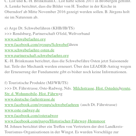
C. List und K.-H. Brinkmann.C. List hatte schon 2011 in Brobergen gefilmt.
A. Lemke berichtet, dass die Bilder von H. Toedter in der Kirche in
Oberndorf ab Mitte November 2016 gezeigt werden sollen. B. Jürgens holt
sie im Natureum ab.
e) Arge Dt. Schwebefähren (KHB/JB/TS)
>>> Rendsburg, Partnerschaft O'feld, Weltverband
www.schwebefaehre.org
www.facebook.com/groups/Schwebef
ähren
www.schwebefaehre-osten.de
www.partnerschaft.schwebefaehre.org
K.-H. Brinkmann berichtet, dass die Schwebefähre Osten jetzt Saisonende
hat. Teile der Mechanik werden erneuert. Über den LEADER-Antrag wegen
der Erneuerung der Fundamente gibt es bisher noch keine Informationen.
f) Touristische Produkte (MJ/WR/TS)
>>> Dt. Fährstrasse, Oste-Radweg, Nds.
Milchstrasse, Hist. Ostedeic
h
route,
Str. d. Wohnmobile, Hist. Fährw
eg
www.deutsche-faehrstrasse.de
www.facebook.com/groups/schwebefaehren
(auch Dt. Fährstrasse)
www.oste-radweg.de
www.facebook.com/osteradweg
www.facebook.com/pages/Historischer-Fährweg-Hemmoor
M. Johnen berichtet über ein Treffen von Vertretern der drei Landkreis-
Tourismus-Organisationen in der Wingst. Es wurden Vorschläge zur