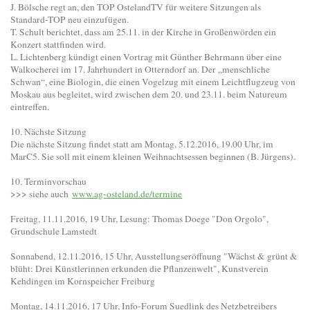
J. Bölsche regt an, den TOP OstelandTV für weitere Sitzungen als
Standard-TOP neu einzufügen.
T. Schult berichtet, dass am 25.11. in der Kirche in Großenwörden ein
Konzert stattfinden wird.
L. Lichtenberg kündigt einen Vortrag mit Günther Behrmann über eine
Walkocherei im 17. Jahrhundert in Otterndorf an. Der „menschliche
Schwan“, eine Biologin, die einen Vogelzug mit einem Leichtflugzeug von
Moskau aus begleitet, wird zwischen dem 20. und 23.11. beim Natureum
eintreffen.
10. Nächste Sitzung
Die nächste Sitzung findet statt am Montag, 5.12.2016, 19.00 Uhr, im
MarC5. Sie soll mit einem kleinen Weihnachtsessen beginnen (B. Jürgens).
10. Terminvorschau
>>> siehe auch
www.ag-osteland.de/termine
Freitag, 11.11.2016, 19 Uhr, Lesung: Thomas Doege "Don Orgolo",
Grundschule Lamstedt
Sonnabend, 12.11.2016, 15 Uhr, Ausstellungseröffnung "Wächst & grünt &
blüht: Drei Künstlerinnen erkunden die Pflanzenwelt", Kunstverein
Kehdingen im Kornspeicher Freiburg
Montag, 14.11.2016, 17 Uhr, Info-Forum Suedlink des Netzbetreibers