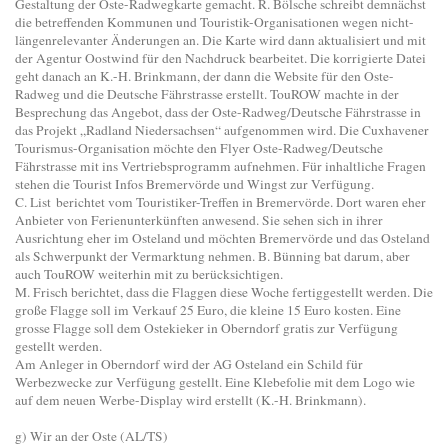
Gestaltung der Oste-Radwegkarte gemacht. R. Bölsche schreibt demnächst
die betreffenden Kommunen und Touristik-Organisationen wegen nicht-
längenrelevanter Änderungen an. Die Karte wird dann aktualisiert und mit
der Agentur Oostwind für den Nachdruck bearbeitet. Die korrigierte Datei
geht danach an K.-H. Brinkmann, der dann die Website für den Oste-
Radweg und die Deutsche Fährstrasse erstellt. TouROW machte in der
Besprechung das Angebot, dass der Oste-Radweg/Deutsche Fährstrasse in
das Projekt „Radland Niedersachsen“ aufgenommen wird. Die Cuxhavener
Tourismus-Organisation möchte den Flyer Oste-Radweg/Deutsche
Fährstrasse mit ins Vertriebsprogramm aufnehmen. Für inhaltliche Fragen
stehen die Tourist Infos Bremervörde und Wingst zur Verfügung.
C. List berichtet vom Touristiker-Treffen in Bremervörde. Dort waren eher
Anbieter von Ferienunterkünften anwesend. Sie sehen sich in ihrer
Ausrichtung eher im Osteland und möchten Bremervörde und das Osteland
als Schwerpunkt der Vermarktung nehmen. B. Bünning bat darum, aber
auch TouROW weiterhin mit zu berücksichtigen.
M. Frisch berichtet, dass die Flaggen diese Woche fertiggestellt werden. Die
große Flagge soll im Verkauf 25 Euro, die kleine 15 Euro kosten. Eine
grosse Flagge soll dem Ostekieker in Oberndorf gratis zur Verfügung
gestellt werden.
Am Anleger in Oberndorf wird der AG Osteland ein Schild für
Werbezwecke zur Verfügung gestellt. Eine Klebefolie mit dem Logo wie
auf dem neuen Werbe-Display wird erstellt (K.-H. Brinkmann).
g) Wir an der Oste (AL/TS)