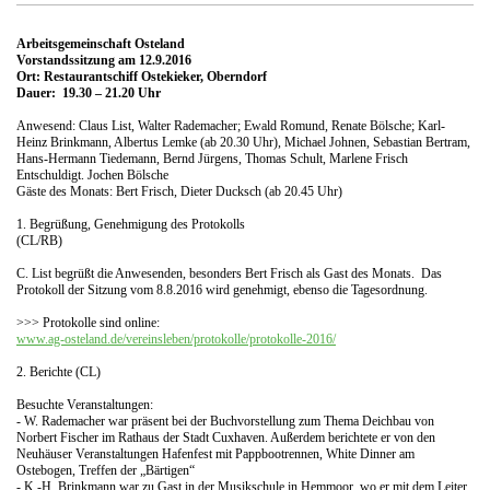
Arbeitsgemeinschaft Osteland
Vorstandssitzung am 12.9.2016
Ort: Restaurantschiff Ostekieker, Oberndorf
Dauer: 19.30 – 21.20 Uhr
Anwesend: Claus List, Walter Rademacher; Ewald Romund, Renate Bölsche; Karl-
Heinz Brinkmann, Albertus Lemke (ab 20.30 Uhr), Michael Johnen, Sebastian Bertram,
Hans-Hermann Tiedemann, Bernd Jürgens, Thomas Schult, Marlene Frisch
Entschuldigt. Jochen Bölsche
Gäste des Monats: Bert Frisch, Dieter Ducksch (ab 20.45 Uhr)
1. Begrüßung, Genehmigung des Protokolls
(CL/RB)
C. List begrüßt die Anwesenden, besonders Bert Frisch als Gast des Monats. Das
Protokoll der Sitzung vom 8.8.2016 wird genehmigt, ebenso die Tagesordnung.
>>> Protokolle sind online:
www.ag-osteland.de/vereinsleben/protokolle/protokolle-2016/
2. Berichte (CL)
Besuchte Veranstaltungen:
- W. Rademacher war präsent bei der Buchvorstellung zum Thema Deichbau von
Norbert Fischer im Rathaus der Stadt Cuxhaven. Außerdem berichtete er von den
Neuhäuser Veranstaltungen Hafenfest mit Pappbootrennen, White Dinner am
Ostebogen, Treffen der „Bärtigen“
- K.-H. Brinkmann war zu Gast in der Musikschule in Hemmoor, wo er mit dem Leiter