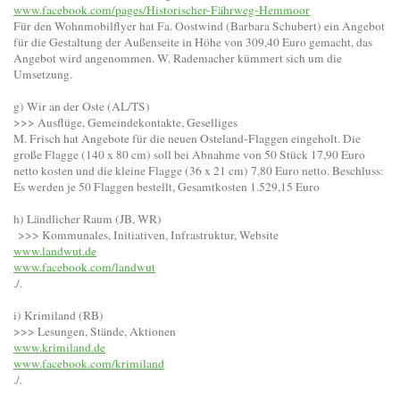
www.facebook.com/pages/Historischer-Fährweg-Hemmoor
Für den Wohnmobilflyer hat Fa. Oostwind (Barbara Schubert) ein Angebot
für die Gestaltung der Außenseite in Höhe von 309,40 Euro gemacht, das
Angebot wird angenommen. W. Rademacher kümmert sich um die
Umsetzung.
g) Wir an der Oste (AL/TS)
>>> Ausflüge, Gemeindekontakte, Geselliges
M. Frisch hat Angebote für die neuen Osteland-Flaggen eingeholt. Die
große Flagge (140 x 80 cm) soll bei Abnahme von 50 Stück 17,90 Euro
netto kosten und die kleine Flagge (36 x 21 cm) 7,80 Euro netto. Beschluss:
Es werden je 50 Flaggen bestellt, Gesamtkosten 1.529,15 Euro
h) Ländlicher Raum (JB, WR)
>>> Kommunales, Initiativen, Infrastruktur, Website
www.landwut.de
www.facebook.com/landwut
./.
i) Krimiland (RB)
>>> Lesungen, Stände, Aktionen
www.krimiland.de
www.facebook.com/krimiland
./.