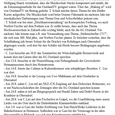
Wolfgang Haack vereinbarte, dass die Musikschule Stücke komponiert und einübt, die
als Erkennungsmelodie für das OstelandTV geeignet wären. Über das „Making of“ wird
von OstelandTV ein Beitrag gedreht. T. Schult möchte dieses Thema für den Hadler
Kurier aufgreifen. Die Musikschule wird beim Ostener Fährmarkt im nächsten Jahr mit
musikalischen Darbietungen zum Thema Oste und Schwebefähre präsent sein.
- T. Schult war bei einer „Deichbauveranstaltung“ im Kornspeicher Freiburg, wo auch
Norbert Fischer auf dem Podium war. Er stellte heraus, dass auch das Thema
Hochwasserschutz in Zukunft sehr wichtig bleibt, auch für die AG Osteland. Für
nächstes Jahr könnte man z.B. eine Veranstaltung zum Thema „Weihnachtsflut 1717“,
die sich zum 300. Mal jährt, mit Norbert Fischer planen. Er berichtet weiterhin, dass die
Schafhaltung (als bester Schutz für die Deiche) von Kehdingen nach Otterndorf
abgezogen wurde, weil dort für den Schäfer mit Herde bessere Bedingungen angeboten
wurden.
- C. List besuchte am 10.8. das Sommerfest der Wirtschaftsgilde Bremervörde und
konnte dort mit Gästen über die AG Osteland sprechen.
- Am 13.8. besuchte er die Neueröffnung vom Nebengebäude des Geversdorfer
Heimatmuseums durch den Heimatverein.
- Am 14.8. feierte das Cultimo in Kuhstedtermoor sein zehnjähriges Bestehen. C. List
war dort.
- Am 19.8. besuchte er die Lesung von Uwe Mählmann auf dem Ostekieker in
Oberndorf.
- Am 20.8. nahm C. List teil am NEZ-/CN-Empfang auf dem Dobrocker Reitturnier, wo
er mit Nachwuchskräften der Zeitungen über die AG Osteland sprechen konnte.
- Am 24.8. nahm er teil am Bürgergespräch mit Harald Zahrte und Detlef Horeis in der
Kombüse in Oberndorf.
- Am 28.8. war C.List auf dem Fischerfest in Gräpel, wo die Uraufführung eines neuen
Liedes von der Oste durch die Düdenbütteler Klammrebellen stattfand.
- Am 3.9. war er Gast der Atelier-Eröffnung von Toni Hinck/Heike Leidecker in der
Bahnhofstrasse in Hemmoor. Außerdem war er Gast bei der Vernissage in der alten
Wassermühle in Malstedt, wo sich eine Künstlergruppe gebildet hat.