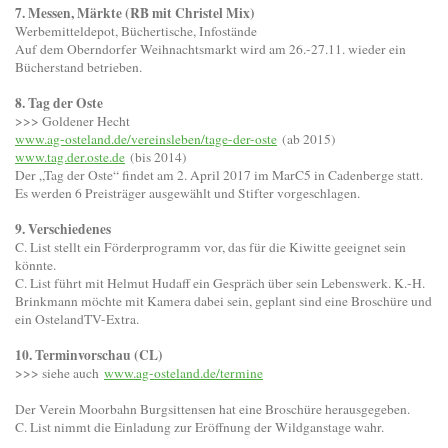
7. Messen, Märkte (RB mit Christel Mix)
Werbemitteldepot, Büchertische, Infostände
Auf dem Oberndorfer Weihnachtsmarkt wird am 26.-27.11. wieder ein
Bücherstand betrieben.
8. Tag der Oste
>>> Goldener Hecht
www.ag-osteland.de/vereinsleben/tage-der-oste
(ab 2015)
www.tag.der.oste.de
(bis 2014)
Der „Tag der Oste“ findet am 2. April 2017 im MarC5 in Cadenberge statt.
Es werden 6 Preisträger ausgewählt und Stifter vorgeschlagen.
9. Verschiedenes
C. List stellt ein Förderprogramm vor, das für die Kiwitte geeignet sein
könnte.
C. List führt mit Helmut Hudaff ein Gespräch über sein Lebenswerk. K.-H.
Brinkmann möchte mit Kamera dabei sein, geplant sind eine Broschüre und
ein OstelandTV-Extra.
10. Terminvorschau (CL)
>>> siehe auch
www.ag-osteland.de/termine
Der Verein Moorbahn Burgsittensen hat eine Broschüre herausgegeben.
C. List nimmt die Einladung zur Eröffnung der Wildganstage wahr.