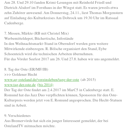
Am 28. Und 29.10 fanden Krimi-Lesungen mit Reinhold Friedl und
Dietrich Alsdorf im Forsthaus in der Wingst statt. Es waren jeweils etwa
zehn Zuhörer anwesend. Am Donnerstag, 24.11., liest Thomas Morgenstern
auf Einladung des Kulturkreises Am Dobrock um 19.30 Uhr im Ratssaal
Cadenberge.
7. Messen, Märkte (RB mit Christel Mix)
Werbemitteldepot, Büchertische, Infostände
In den Weihnachtsmarkt-Stand in Oberndorf werden gern weitere
Mitwirkende einbezogen. R. Bölsche organisiert den Stand, Eybe
Schoenteich wird die technischen Arbeiten übernehmen.
Für das Vörder Seefest 2017 am 26. Und 27.8. haben wir uns angemeldet.
8. Tag der Oste (ER/MF/JB)
>>> Goldener Hecht
www.ag-osteland.de/vereinsleben/tage-der-oste
(ab 2015)
www.tag.der.oste.de
(bis 2014)
Der Tag der Oste findet am 2.4.2017 im MarC5 in Cadenberge statt. E.
Romund hat das Jazz Duo verpflichten können, Sponsoren für den Oste-
Kulturpreis werden jetzt von E. Romund angesprochen. Die Hecht-Statuen
sind in Arbeit.
9. Verschiedenes
Aus Bremervörde hat sich ein junger Interessent gemeldet, der bei
OstelandTV mitmachen möchte.