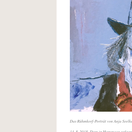
Das Rühmkorf-Porträt von Anja Seelk
13. 8. 2018.
Dem in Hemmoor aufgew