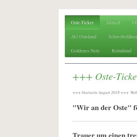
Oste-Ticker
Aktuell
O
AG Osteland
Schwebefähre
Goldenes Netz
Krimiland
+++ Oste-Tick
+++ Startseite August 2018 +++ Webs
"Wir an der Oste" f
Trauer um einen tre