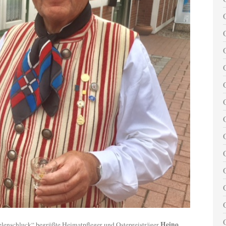
Heino
nschluck“ begrüßte Heimatpfleger und Ostepreisträger