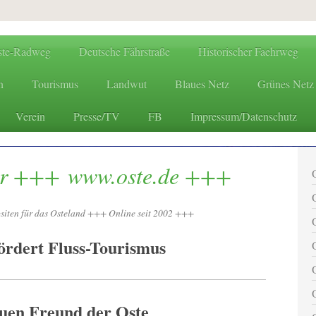
ste-Radweg
Deutsche Fährstraße
Historischer Faehrweg
n
Tourismus
Landwut
Blaues Netz
Grünes Netz
Verein
Presse/TV
FB
Impressum/Datenschutz
www.oste.de - die Websites
er +++ www.oste.de +++
iten für das Osteland +++ Online seit 2002 +++
ördert Fluss-Tourismus
uen Freund der Oste