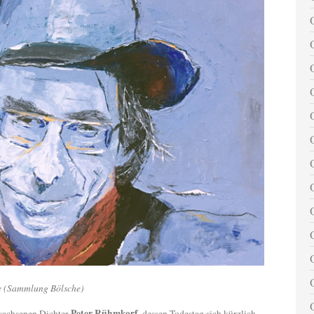
e (Sammlung Bölsche)
Peter Rühmkorf
achsenen Dichter
, dessen Todestag sich kürzlich