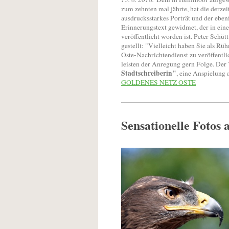
zum zehnten mal jährte, hat die derze
ausdrucksstarkes Porträt und der eben
Erinnerungstext gewidmet, der in ein
veröffentlicht worden ist. Peter Schüt
gestellt: "Vielleicht haben Sie als 
Oste-Nachrichtendienst zu veröffentlic
leisten der Anregung gern Folge. Der
Stadtschreiberin"
, eine Anspielung
GOLDENES NETZ OSTE
Sensationelle Fotos