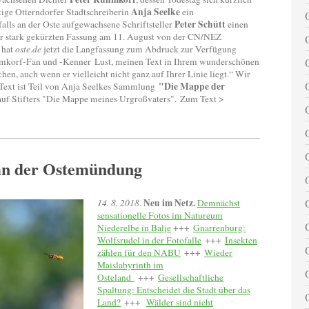
Anja Seelke
itige Otterndorfer Stadtschreiberin
ein
Peter Schütt
falls an der Oste aufgewachsene Schriftsteller
einen
er stark gekürzten Fassung am 11. August von der CN/NEZ
t hat
oste.de
jetzt die Langfassung zum Abdruck zur Verfügung
Rühmkorf-Fan und -Kenner Lust, meinen Text in Ihrem wunderschönen
hen, auch wenn er vielleicht nicht ganz auf Ihrer Linie liegt.“ Wir
"Die Mappe der
 Text ist Teil von Anja Seelkes Sammlung
 auf Stifters "Die Mappe meines Urgroßvaters". Zum Text >
 an der Ostemündung
Neu im Netz.
14. 8. 2018
.
Demnächst
sensationelle Fotos im Natureum
Niederelbe in Balje
+++
Gnarrenburg:
Wolfsrudel in der Fotofalle
+++
Insekten
zählen für den NABU
+++
Wieder
Maislabyrinth im
Osteland
+++
Gesellschaftliche
Spaltung: Entscheidet die Stadt über das
Land?
+++
Wälder sind nicht