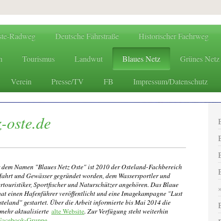
ste-Radweg
Deutsche Fährstraße
Historischer Faehrweg
n
Tourismus
Landwut
Blaues Netz
Grünes Netz
Verein
Presse/TV
FB
Impressum/Datenschutz
www.oste.de - die Websites
-oste.de
 dem Namen "Blaues Netz Oste" ist 2010 der Osteland-Fachbereich
ffahrt und Gewässer gegründet worden, dem Wassersportler und
rtouristiker, Sportfischer und Naturschützer angehören. Das Blaue
hat einen Hafenführer veröffentlicht und eine Imagekampagne "Lust
steland" gestartet. Über die Arbeit informierte bis Mai 2014 die
 mehr aktualisierte
alte Website
. Zur Verfügung steht weiterhin
Facebook-Gruppe
.