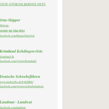
OSTE-STÖR/SILBERNES NETZ
Oste-Skipper
Website
Archiv bis Mai 2014
facebook.com/BlauesNetzOste
Krimiland Kehdingen-Oste
krimiland.de
facebook.com/groups/krimiland
Deutsche Schwebefähren
www.niederelbe.de/FAEHRE/
facebook.com/groups/schwebefaehren
Landmut - Landwut
facebook.com/landwut