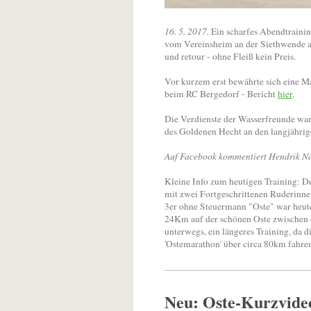
16. 5. 2017.
Ein scharfes Abendtrainin
vom Vereinsheim an der Siethwende 
und retour - ohne Fleiß kein Preis.
Vor kurzem erst bewährte sich eine M
beim RC Bergedorf - Bericht
hier
.
Die Verdienste der Wasserfreunde wa
des Goldenen Hecht an den langjähri
Auf Facebook kommentiert Hendrik N
Kleine Info zum heutigen Training: D
mit zwei Fortgeschrittenen Ruderinnen
3er ohne Steuermann "Oste" war heute 
24Km auf der schönen Oste zwischen
unterwegs, ein längeres Training, da
'Ostemarathon' über circa 80km fahre
Neu: Oste-Kurzvide