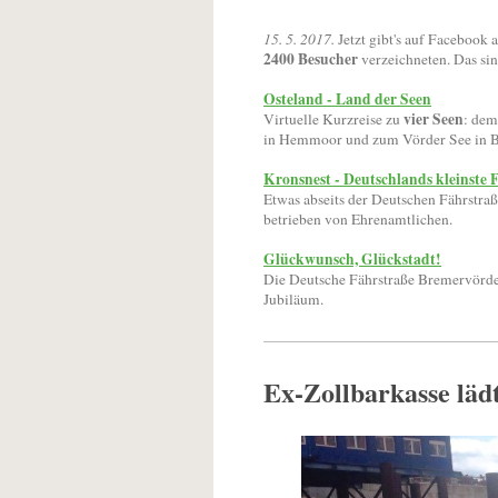
15. 5. 2017.
Jetzt gibt's auf Facebook
2400 Besucher
verzeichneten. Das sin
Osteland - Land der Seen
vier Seen
Virtuelle Kurzreise zu
: dem
in Hemmoor und zum Vörder See in 
Kronsnest - Deutschlands kleinste 
Etwas abseits der Deutschen Fährstraß
betrieben von Ehrenamtlichen.
Glückwunsch, Glückstadt!
Die Deutsche Fährstraße Bremervörde 
Jubiläum.
Ex-Zollbarkasse läd