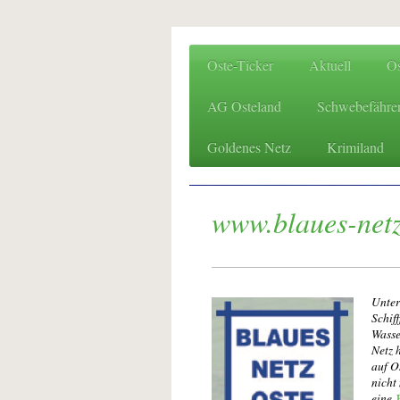
Oste-Ticker
Aktuell
O
AG Osteland
Schwebefähre
Goldenes Netz
Krimiland
www.blaues-netz
Unter
Schif
Wasse
Netz 
auf O
nicht
eine