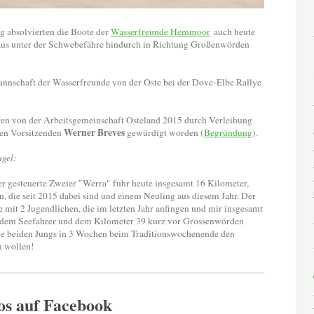
g absolvierten die Boote der
Wasserfreunde Hemmoor
auch heute
aus unter der Schwebefähre hindurch in Richtung Großenwörden
annschaft der Wasserfreunde von der Oste bei der Dove-Elbe Rallye
ren von der Arbeitsgemeinschaft Osteland 2015 durch Verleihung
Werner Breves
gen Vorsitzenden
gewürdigt worden (
Begründung
).
agel:
er gesteuerte Zweier "Werra" fuhr heute insgesamt 16 Kilometer,
, die seit 2015 dabei sind und einem Neuling aus diesem Jahr. Der
mit 2 Jugendlichen, die im letzten Jahr anfingen und mir insgesamt
 dem Seefahrer und dem Kilometer 39 kurz vor Grossenwörden
 die beiden Jungs in 3 Wochen beim Traditionswochenende den
n wollen!
os auf Facebook