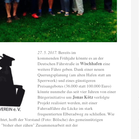
27. 5. 2017.
Bereits im
kommenden Frühjahr könnte es an der
Wischhafen
Deutschen Fährstraße in
eine
weitere Fähre geben. Dank einer neuen
Querungsplanung (am alten Hafen statt am
Sperrwerk) und eines günstigeren
Preisangebotes (36.000 statt 100.000 Euro)
könnte nunmehr das seit vier Jahren von einer
Jonas Kötz
Bürgerinitiative um
verfolgte
Projekt realisiert werden, mit einer
Fahrradfähre die Lücke im stark
frequentierten Elberadweg zu schließen. Wie
chtet, hofft der Vorstand (Foto: Bölsche) des gemeinnützigen
r "bisher eher zähen" Zusammenarbeit mit der