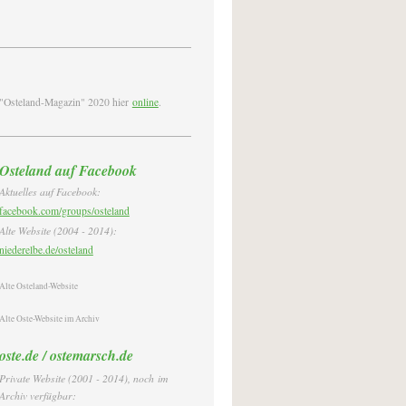
"Osteland-Magazin" 2020 hier
online
.
Osteland auf Facebook
Aktuelles auf Facebook:
facebook.com/groups/osteland
Alte Website (2004 - 2014):
niederelbe.de/osteland
Alte Osteland-Website
Alte Oste-Website im Archiv
oste.de / ostemarsch.de
Private Website (2001 - 2014)
, noch
im
Archiv verfügbar: