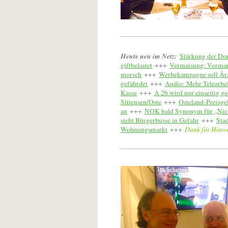
Heute neu im Netz:
Stärkung der Dor
giftbelastet
+++
Vermaisung: Vormar
morsch
+++
Werbek
ampagne soll Ärz
gefährdet
+++
Audio: Mehr Telearbei
Kasse
+++
A 26 wird nur einseitig ge
Sittensen/Oste
+++
Osteland-Preisge
an
+++
NOK bald Synonym für „Nic
sieht Bürgerbusse in Gefahr
+++
Sta
Wohnungsmarkt
+++
Dank für Hinwei