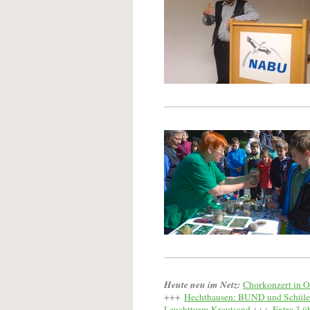
Heute neu im Netz:
Chorkonzert in O
+++
Hechthausen: BUND und Schüler
Leuchtturm Krautsand
+++
Extra 3 ü