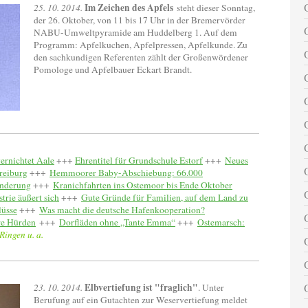
Im Zeichen des Apfels
25. 10. 2014.
steht dieser Sonntag,
der 26. Oktober, von 11 bis 17 Uhr in der Bremervörder
NABU-Umweltpyramide am Huddelberg 1. Auf dem
Programm: Apfelkuchen, Apfelpressen, Apfelkunde. Zu
den sachkundigen Referenten zählt der Großenwördener
Pomologe und Apfelbauer Eckart Brandt.
ernichtet Aale
+++
Ehrentitel für Grundschule Estorf
+++
Neues
reiburg
+++
Hemmoorer Baby-Abschiebung: 66.000
änderung
+++
Kranichfahrten ins Ostemoor bis Ende Oktober
trie äußert sich
+++
Gute Gründe für Familien, auf dem Land zu
lüsse
+++
Was macht die deutsche Hafenkooperation?
re Hürden
+++
Dorfläden ohne „Tante Emma“
+++
Ostemarsch:
Ringen u. a.
Elbvertiefung ist "fraglich"
23. 10. 2014.
. Unter
Berufung auf ein Gutachten zur Weservertiefung meldet