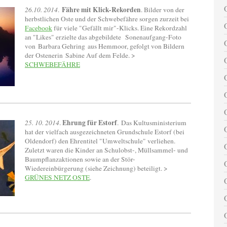
Fähre mit Klick-Rekorden
26.10. 2014
.
. Bilder von der
herbstlichen Oste und der Schwebefähre sorgen zurzeit bei
Facebook
für viele "Gefällt mir"-Klicks. Eine Rekordzahl
an "Likes" erzielte das abgebildete Sonenaufgang-Foto
von Barbara Gehring aus Hemmoor, gefolgt von Bildern
der Ostenerin Sabine Auf dem Felde. >
SCHWEBEFÄHRE
Ehrung für Estorf
25. 10. 2014
.
. Das Kultusministerium
hat der vielfach ausgezeichneten Grundschule Estorf (bei
Oldendorf) den Ehrentitel "Umweltschule" verliehen.
Zuletzt waren die Kinder an Schulobst-, Müllsammel- und
Baumpflanzaktionen sowie an der Stör-
Wiedereinbürgerung (siehe Zeichnung) beteiligt. >
GRÜNES NETZ OSTE
.