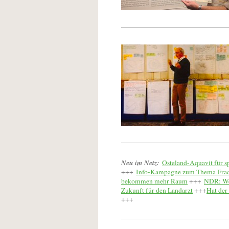
Neu im Netz:
Osteland-Aquavit für s
+++
Info-Kampagne zum Thema Fra
bekommen mehr Raum
+++
NDR: Wen
Zukunft für den Landarzt
+++
Hat der
+++