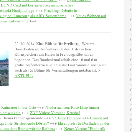
+
BUND Cuxland korrigiert organisatorisches
entdeckt Hanfplantage
+++
Fracking-Debatte in
cking bei Lüneburg als ARD-Serienthema
+++
Neues Wohnen auf
keine Entwarnung
+++
Eine Bühne für Freiburg
22. 10. 2014.
. Weitere
Bauarbeiten im Außenbereich des Historischen
Kornspeichers am Hafen in Freiburg/Elbe haben
begonnen: Das Baudenkmal erhält eine 16 mal 6 m
große Außenterrasse, die für die Gastronomie, aber auch
auch als für Bühne für Veranstaltungen nutzbar ist. >
AKTUELL
 Kaimauer in der Oste
+++
Niedersachsen: Roto Liste immer
m entwickeln
+++
ZDF-Video: Vorsicht, Krabbe!
m Thema Einheitsgemeinde +++
95 Jahre Elbfähre
+++
Hürden auf
prämie für sterbende Dörfer?
+++
Ehrenpreis für Dorfladen an der
d aus dem Bremervörder Rathaus
+++
Neuer Verein: "Findorffs