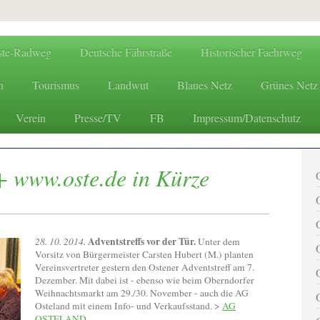
ste-Radweg
Deutsche Fährstraße
Historischer Faehrweg
n
Tourismus
Landwut
Blaues Netz
Grünes Netz
Verein
Presse/TV
FB
Impressum/Datenschutz
www.oste.de - die Websites
 www.oste.de in Kürze
Adventstreffs vor der Tür.
28. 10. 2014.
Unter dem
Vorsitz von Bürgermeister Carsten Hubert (M.) planten
Vereinsvertreter gestern den Ostener Adventstreff am 7.
Dezember. Mit dabei ist - ebenso wie beim Oberndorfer
Weihnachtsmarkt am 29./30. November - auch die AG
Osteland mit einem Info- und Verkaufsstand. >
AG
OSTELAND
.