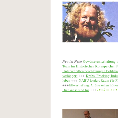
Neu im Netz:
Gewässerunterhaltung v
Team im Historischen Kornspeicher F
Unterschriften beschleunigen Politik
verlängert
+++
Krebs: Fracking-Indus
leben
+++
NABU fordert Raum für F
+++
Elbvertiefung: Grüne sehen höhe
Die Gänse sind los
+++
Dank an Kurt 