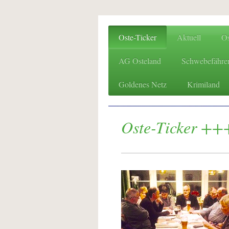
Oste-Ticker
Aktuell
O
AG Osteland
Schwebefähre
Goldenes Netz
Krimiland
Oste-Ticker +++