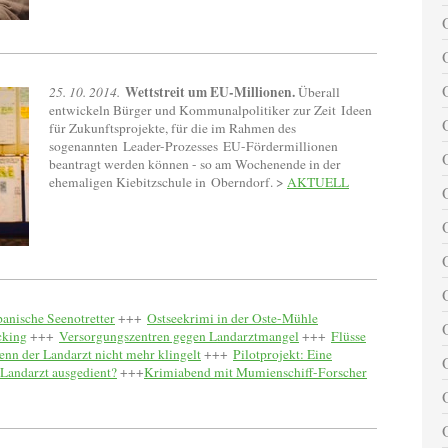
Wettstreit um EU-Millionen.
25. 10. 2014.
Überall
entwickeln Bürger und Kommunalpolitiker zur Zeit Ideen
für Zukunftsprojekte, für die im Rahmen des
sogenannten Leader-Prozesses EU-Fördermillionen
beantragt werden können - so am Wochenende in der
ehemaligen Kiebitzschule in Oberndorf. >
AKTUELL
panische Seenotretter
+++
Ostseekrimi in der Oste-Mühle
cking
+++
Versorgungszentren gegen Landarztmangel
+++
Flüsse
n der Landarzt nicht mehr klingelt
+++
Pilotprojekt: Eine
 Landarzt ausgedient?
+++
Krimiabend mit Mumienschiff-Forscher