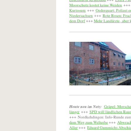
Moorschutz kostet keine Weiden
++
Kuriosum
+++
Oederquart: Polizei 
Niedersachsen
+++
Rote Rosen: Fra
dem Dorf
+++
Mehr Landärzte,
aber 
Heute neu im Netz:
Gräpel: Morsche
länger
+++
SPD will ländlichen Rau
+++
Nordkehdingen: Info-Runde zu
dem Weg zum Welterbe
+++
Abwrack
Aller
+++
Eduard Gummichs Abschie