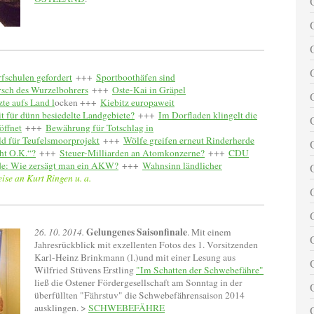
fschulen gefordert
+++
Sportboothäfen sind
sch des Wurzelbohrers
+++
Oste-Kai in Gräpel
te aufs Land l
ocken +++
Kiebitz europaweit
t für dünn besiedelte Landgebiete?
+++
Im Dorfladen klingelt die
öffnet
+++
Bewährung für Totschlag in
ld für Teufelsmoorprojekt
+++
Wölfe greifen erneut Rinderherde
ht O.K.“?
+++
Steuer-Milliarden an Atomkonzerne?
+++
CDU
de: Wie zersägt man ein AKW?
+++
Wahnsinn ländlicher
se an Kurt Ringen u. a.
Gelungenes Saisonfinale
26. 10. 2014.
. Mit einem
Jahresrückblick mit exzellenten Fotos des 1. Vorsitzenden
Karl-Heinz Brinkmann (l.)und mit einer Lesung aus
Wilfried Stüvens Erstling
"Im Schatten der Schwebefähre"
ließ die Ostener Fördergesellschaft am Sonntag in der
überfüllten "Fährstuv" die Schwebefährensaison 2014
ausklingen. >
SCHWEBEFÄHRE