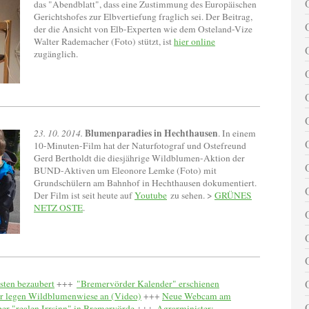
das "Abendblatt", dass eine Zustimmung des Europäischen
Gerichtshofes zur Elbvertiefung fraglich sei. Der Beitrag,
der die Ansicht von Elb-Experten wie dem Osteland-Vize
Walter Rademacher (Foto) stützt, ist
hier online
zugänglich.
Blumenparadies in Hechthausen
23. 10. 2014.
. In einem
10-Minuten-Film hat der Naturfotograf und Ostefreund
Gerd Bertholdt die diesjährige Wildblumen-Aktion der
BUND-Aktiven um Eleonore Lemke (Foto) mit
Grundschülern am Bahnhof in Hechthausen dokumentiert.
Der Film ist seit heute auf
Youtube
zu sehen. >
GRÜNES
NETZ OSTE
.
sten bezaubert
+++
"Bremervörder Kalender" erschienen
 legen Wildblumenwiese an (Video)
+++
Neue Webcam am
ber "realen Irrsinn" in Bremervörde
+++
Agrarminister: