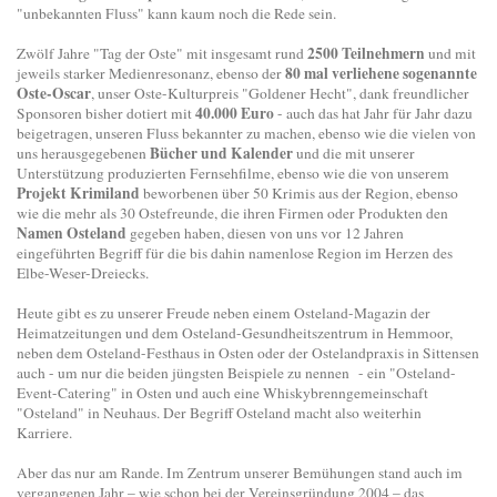
"unbekannten Fluss" kann kaum noch die Rede sein.
2500 Teilnehmern
Zwölf Jahre "Tag der Oste" mit insgesamt rund
und mit
80 mal verliehene sogenannte
jeweils starker Medienresonanz, ebenso der
Oste-Oscar
, unser Oste-Kulturpreis "Goldener Hecht", dank freundlicher
40.000 Euro
Sponsoren bisher dotiert mit
- auch das hat Jahr für Jahr dazu
beigetragen, unseren Fluss bekannter zu machen, ebenso wie die vielen von
Bücher und Kalender
uns herausgegebenen
und die mit unserer
Unterstützung produzierten Fernsehfilme, ebenso wie die von unserem
Projekt Krimiland
beworbenen über 50 Krimis aus der Region, ebenso
wie die mehr als 30 Ostefreunde, die ihren Firmen oder Produkten den
Namen Osteland
gegeben haben, diesen von uns vor 12 Jahren
eingeführten Begriff für die bis dahin namenlose Region im Herzen des
Elbe-Weser-Dreiecks.
Heute gibt es zu unserer Freude neben einem Osteland-Magazin der
Heimatzeitungen und dem Osteland-Gesundheitszentrum in Hemmoor,
neben dem Osteland-Festhaus in Osten oder der Ostelandpraxis in Sittensen
auch - um nur die beiden jüngsten Beispiele zu nennen - ein "Osteland-
Event-Catering" in Osten und auch eine Whiskybrenngemeinschaft
"Osteland" in Neuhaus. Der Begriff Osteland macht also weiterhin
Karriere.
Aber das nur am Rande. Im Zentrum unserer Bemühungen stand auch im
vergangenen Jahr – wie schon bei der Vereinsgründung 2004 – das