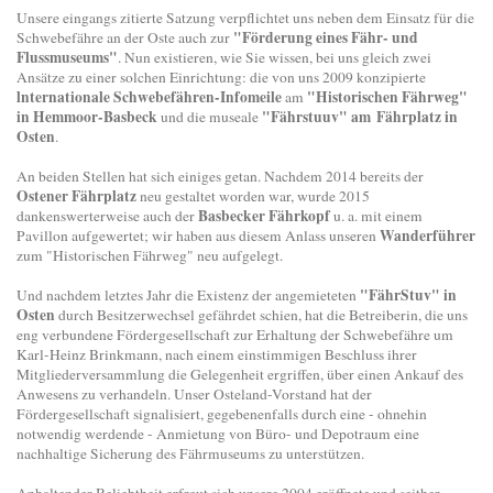
Unsere eingangs zitierte Satzung verpflichtet uns neben dem Einsatz für die
"Förderung eines Fähr- und
Schwebefähre an der Oste auch zur
Flussmuseums"
. Nun existieren, wie Sie wissen, bei uns gleich zwei
Ansätze zu einer solchen Einrichtung: die von uns 2009 konzipierte
lnternationale Schwebefähren-Infomeile
"Historischen Fährweg"
am
in Hemmoor-Basbeck
"Fährstuuv" am Fährplatz in
und die museale
Osten
.
An beiden Stellen hat sich einiges getan. Nachdem 2014 bereits der
Ostener Fährplatz
neu gestaltet worden war, wurde 2015
Basbecker Fährkopf
dankenswerterweise auch der
u. a. mit einem
Wanderführer
Pavillon aufgewertet; wir haben aus diesem Anlass unseren
zum "Historischen Fährweg" neu aufgelegt.
"FährStuv" in
Und nachdem letztes Jahr die Existenz der angemieteten
Osten
durch Besitzerwechsel gefährdet schien, hat die Betreiberin, die uns
eng verbundene Fördergesellschaft zur Erhaltung der Schwebefähre um
Karl-Heinz Brinkmann, nach einem einstimmigen Beschluss ihrer
Mitgliederversammlung die Gelegenheit ergriffen, über einen Ankauf des
Anwesens zu verhandeln. Unser Osteland-Vorstand hat der
Fördergesellschaft signalisiert, gegebenenfalls durch eine - ohnehin
notwendig werdende - Anmietung von Büro- und Depotraum eine
nachhaltige Sicherung des Fährmuseums zu unterstützen.
Anhaltender Beliebtheit erfreut sich unsere 2004 eröffnete und seither