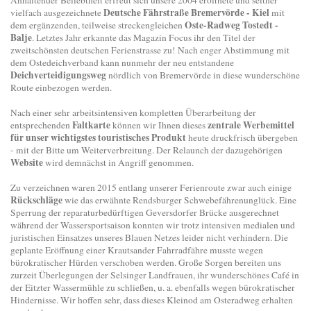
Deutsche Fährstraße Bremervörde - Kiel
vielfach ausgezeichnete
mit
Oste-Radweg Tostedt -
dem ergänzenden, teilweise streckengleichen
Balje
. Letztes Jahr erkannte das Magazin Focus ihr den Titel der
zweitschönsten deutschen Ferienstrasse zu! Nach enger Abstimmung mit
dem Ostedeichverband kann nunmehr der neu entstandene
Deichverteidigungsweg
nördlich von Bremervörde in diese wunderschöne
Route einbezogen werden.
Nach einer sehr arbeitsintensiven kompletten Überarbeitung der
Faltkarte
zentrale Werbemittel
entsprechenden
können wir Ihnen dieses
für unser wichtigstes touristisches Produkt
heute druckfrisch übergeben
- mit der Bitte um Weiterverbreitung. Der Relaunch der dazugehörigen
Website
wird demnächst in Angriff genommen.
Zu verzeichnen waren 2015 entlang unserer Ferienroute zwar auch einige
Rückschläge
wie das erwähnte Rendsburger Schwebefährenunglück. Eine
Sperrung der reparaturbedürftigen Geversdorfer Brücke ausgerechnet
während der Wassersportsaison konnten wir trotz intensiven medialen und
juristischen Einsatzes unseres Blauen Netzes leider nicht verhindern. Die
geplante Eröffnung einer Krautsander Fahrradfähre musste wegen
bürokratischer Hürden verschoben werden. Große Sorgen bereiten uns
zurzeit Überlegungen der Selsinger Landfrauen, ihr wunderschönes Café in
der Eitzter Wassermühle zu schließen, u. a. ebenfalls wegen bürokratischer
Hindernisse. Wir hoffen sehr, dass dieses Kleinod am Osteradweg erhalten