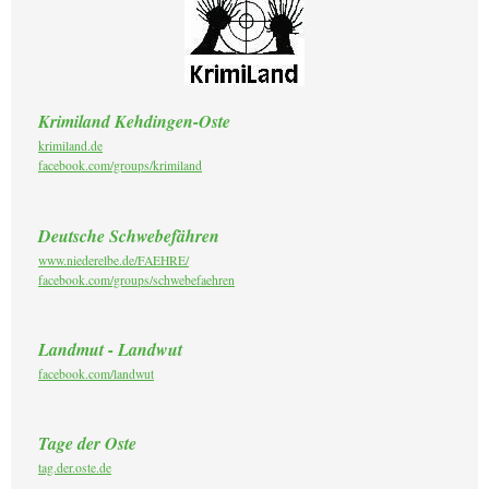
Krimiland Kehdingen-Oste
krimiland.de
facebook.com/groups/krimiland
Deutsche Schwebefähren
www.niederelbe.de/FAEHRE/
facebook.com/groups/schwebefaehren
Landmut - Landwut
facebook.com/landwut
Tage der Oste
tag.der.oste.de