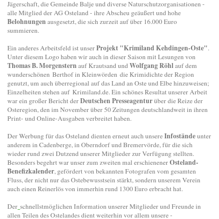
Jägerschaft, die Gemeinde Balje und diverse Naturschutzorganisationen -
alle Mitglied der AG Osteland - ihre Abscheu geäußert und hohe
Belohnungen
ausgesetzt, die sich zurzeit auf über 16.000 Euro
summieren.
Projekt "Krimiland Kehdingen-Oste"
Ein anderes Arbeitsfeld ist unser
.
Unter diesem Logo haben wir auch in dieser Saison mit Lesungen von
Thomas B. Morgenstern
Wolfgang Röhl
auf Krautsand und
auf dem
wunderschönen Berthof in Kleinwörden die Krimidichte der Region
genutzt, um auch überregional auf das Land an Oste und Elbe hinzuweisen;
Einzelheiten stehen auf Krimiland.de. Ein schönes Resultat unserer Arbeit
Deutschen Presseagentur
war ein großer Bericht der
über die Reize der
Osteregion, den im November über 50 Zeitungen deutschlandweit in ihren
Print- und Online-Ausgaben verbreitet haben.
Infostände
Der Werbung für das Osteland dienten erneut auch unsere
unter
anderem in Cadenberge, in Oberndorf und Bremervörde, für die sich
wieder rund zwei Dutzend unserer Mitglieder zur Verfügung stellten.
Osteland-
Besonders begehrt war unser zum zweiten mal erschienener
Benefizkalender
, gefördert von bekannten Fotografen vom gesamten
Fluss, der nicht nur das Ostebewusstsein stärkt, sondern unserem Verein
auch einen Reinerlös von immerhin rund 1300 Euro erbracht hat.
Der
schnellstmöglichen Information unserer Mitglieder und Freunde in
allen Teilen des Ostelandes dient weiterhin vor allem unsere -