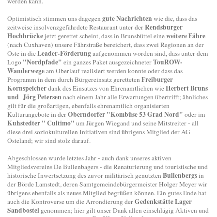
werden kann.
gute Nachrichten
Optimistisch stimmen uns dagegen
wie die, dass das
Rendsburger
zeitweise insolvenzgefährdete Restaurant unter der
Hochbrücke
weitere Fähre
jetzt gerettet scheint, dass in Brunsbüttel eine
(nach Cuxhaven) unsere Fährstraße bereichert, dass zwei Regionen an der
Leader-Förderung
Oste in die
aufgenommen worden sind, dass unter dem
"Nordpfade"
TouROW-
Logo
ein ganzes Paket ausgezeichneter
Wanderwege
am Oberlauf realisiert werden konnte oder dass das
Freiburger
Programm in dem durch Bürgereinsatz geretteten
Kornspeicher
Herbert Bruns
dank des Einsatzes von Ehrenamtlichen wie
und Jörg Petersen
nach einem Jahr alle Erwartungen übertrifft; ähnliches
gilt für die großartigen, ebenfalls ehrenamtlich organisierten
Oberndorfer "Kombüse 53 Grad Nord"
Kulturangebote in der
oder im
Kuhstedter " Cultimo"
um Jürgen Wiegand und seine Mitstreiter - all
diese drei soziokulturellen Initiativen sind übrigens Mitglied der AG
Osteland; wir sind stolz darauf.
Abgeschlossen wurde letztes Jahr - auch dank unseres aktiven
Mitgliedsvereins De Bullenbagers - die Renaturierung und touristische und
Bullenbergs
historische Inwertsetzung des zuvor militärisch genutzten
in
der Börde Lamstedt, deren Samtgemeindebürgermeister Holger Meyer wir
übrigens ebenfalls als neues Mitglied begrüßen können. Ein gutes Ende hat
Gedenkstätte Lager
auch die Kontroverse um die Arrondierung der
Sandbostel
genommen; hier gilt unser Dank allen einschlägig Aktiven und