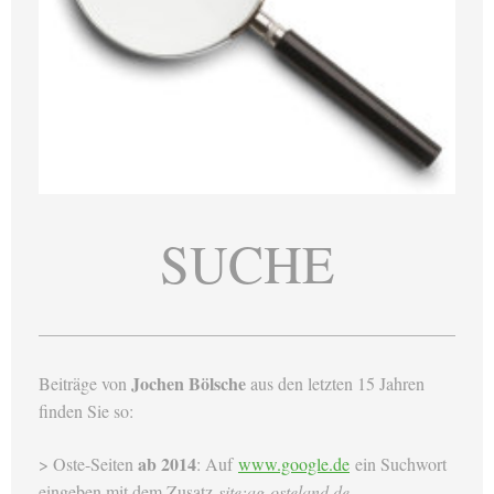
SUCHE
Jochen Bölsche
Beiträge von
aus den letzten 15 Jahren
finden Sie so:
ab 2014
> Oste-Seiten
:
Auf
www.google.de
ein Suchwort
eingeben mit dem Zusatz
site:ag-osteland.de