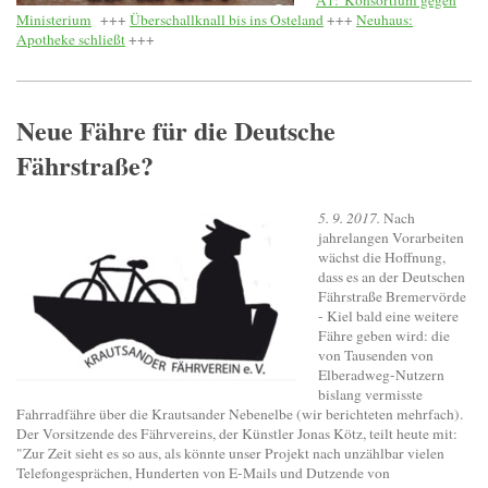
Ministerium
+++
Überschallknall bis ins Osteland
+++
Neuhaus:
Apotheke schließt
+++
Neue Fähre für die Deutsche
Fährstraße?
5. 9. 2017.
Nach
jahrelangen Vorarbeiten
wächst die Hoffnung,
dass es an der Deutschen
Fährstraße Bremervörde
- Kiel bald eine weitere
Fähre geben wird: die
von Tausenden von
Elberadweg-Nutzern
bislang vermisste
Fahrradfähre über die Krautsander Nebenelbe (wir berichteten mehrfach).
Der Vorsitzende des Fährvereins, der Künstler Jonas Kötz, teilt heute mit:
"Zur Zeit sieht es so aus, als könnte unser Projekt nach unzählbar vielen
Telefongesprächen, Hunderten von E-Mails und Dutzende von