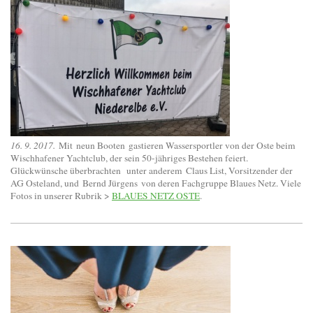
16. 9. 2017.
Mit neun Booten gastieren Wassersportler von der Oste beim
Wischhafener Yachtclub, der sein 50-jähriges Bestehen feiert.
Glückwünsche überbrachten unter anderem Claus List, Vorsitzender der
AG Osteland, und Bernd Jürgens von deren Fachgruppe Blaues Netz. Viele
Fotos in unserer Rubrik >
BLAUES NETZ OSTE
.