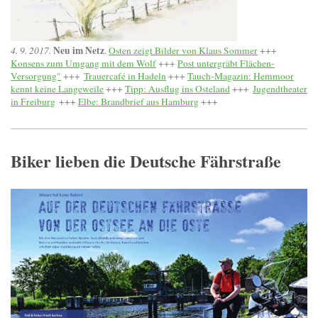
Neu im Netz
4. 9. 2017.
.
Osten zeigt Bilder von Klaus Sommer
+++
Konsens zum Umgang mit dem Wolf
+++
Post untergräbt Flächen-
Versorgung"
+++
Trauercafé in Hadeln
+++
Tauch-Magazin: Hemmoor
kennt keine Langeweile
+++
Tipp: Ausflug ins Osteland
+++
Jugendtheater
in Freiburg
+++
Elbe: Brandbrief aus Hamburg
+++
Biker lieben die Deutsche Fährstraße