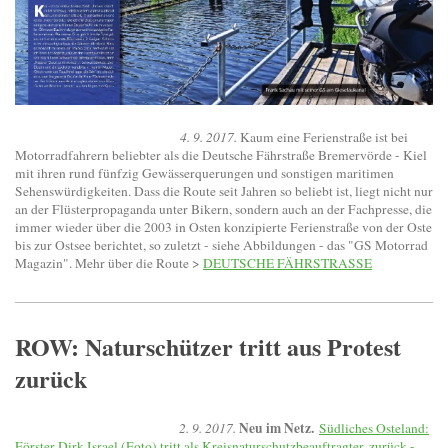
4. 9. 2017.
Kaum eine Ferienstraße ist bei
Motorradfahrern beliebter als die Deutsche Fährstraße Bremervörde - Kiel
mit ihren rund fünfzig Gewässerquerungen und sonstigen maritimen
Sehenswürdigkeiten. Dass die Route seit Jahren so beliebt ist, liegt nicht nur
an der Flüsterpropaganda unter Bikern, sondern auch an der Fachpresse, die
immer wieder über die 2003 in Osten konzipierte Ferienstraße von der Oste
bis zur Ostsee berichtet, so zuletzt - siehe Abbildungen - das "GS Motorrad
Magazin". Mehr über die Route >
DEUTSCHE FÄHRSTRASSE
ROW: Naturschützer tritt aus Protest
zurück
Neu im Netz.
2. 9. 2017.
Südliches Osteland:
Förster Dirk Israel (Foto) tritt als Kreisnaturschutzbeauftragter
zurück -