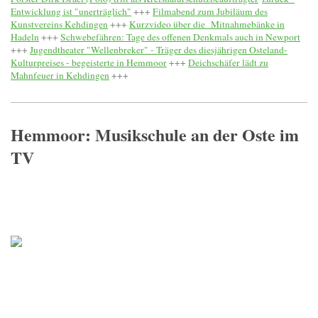
Entwicklung ist "unerträglich"
+++
Filmabend zum Jubiläum des
Kunstvereins Kehdingen
+++
Kurzvideo über die Mitnahmebänke in
Hadeln
+++
Schwebefähren: Tage des offenen Denkmals auch in Newport
+++
Jugendtheater "Wellenbreker" - Träger des diesjährigen Osteland-
Kulturpreises - begeisterte in Hemmoor
+++
Deichschäfer lädt zu
Mahnfeuer in Kehdingen
+++
Hemmoor: Musikschule an der Oste im
TV