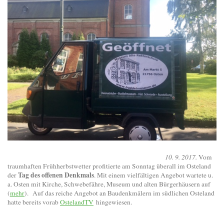
10. 9. 2017.
Vom
traumhaften Frühherbstwetter profitierte am Sonntag überall im Osteland
Tag des offenen Denkmals
der
. Mit einem vielfältigen Angebot wartete u.
a. Osten mit Kirche, Schwebefähre, Museum und alten Bürgerhäusern auf
(
mehr
). Auf das reiche Angebot an Baudenkmälern im südlichen Osteland
hatte bereits vorab
OstelandTV
hingewiesen.