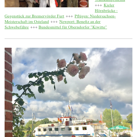
+++
Kieler
Hörnbrücke -
Gegenstück zur Bremervörder Furt
+++
Pflügen: Niedersachsen-
Meisterschaft im Osteland
+++
Newport: Benefiz an der
Schwebefähre
+++
Bundesmittel für Oberndorfer "Kiwitte"