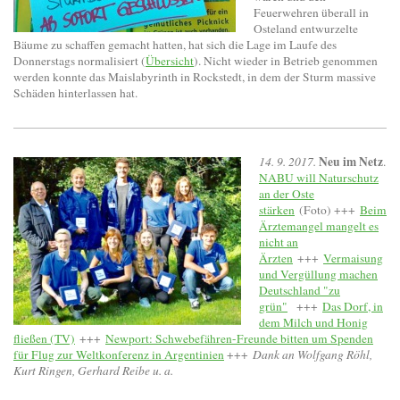
Feuerwehren überall in
Osteland entwurzelte
Bäume zu schaffen gemacht hatten, hat sich die Lage im Laufe des
Donnerstags normalisiert (
Übersicht
). Nicht wieder in Betrieb genommen
werden konnte das Maislabyrinth in Rockstedt, in dem der Sturm massive
Schäden hinterlassen hat.
Neu im Netz
14. 9. 2017.
.
NABU will Naturschutz
an der Oste
stärken
(Foto) +++
Beim
Ärztemangel mangelt es
nicht an
Ärzten
+++
Vermaisung
und Vergüllung machen
Deutschland "zu
grün"
+++
Das Dorf, in
dem Milch und Honig
fließen (TV)
+++
Newport: Schwebefähren-Freunde bitten um Spenden
für Flug zur Weltkonferenz in Argentinien
+++
Dank an Wolfgang Röhl,
Kurt Ringen, Gerhard Reibe u. a.