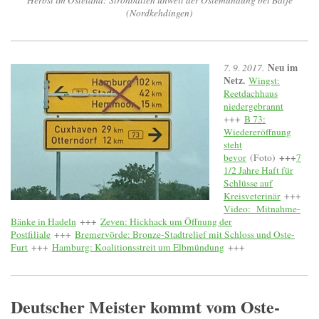
Herbst im Osteland: Strohballen unweit der Ostemündung bei Balje
(Nordkehdingen)
Neu im
7. 9. 2017.
Netz.
Wingst:
Reetdachhaus
niedergebrannt
+++
B 73:
Wiedereröffnung
steht
+++
bevor
(Foto)
7
1/2 Jahre Haft für
Schlüsse auf
Kreisveterinär
+++
Video: Mitnahme-
Bänke in Hadeln
+++
Zeven: Hickhack um Öffnung der
Postfiliale
+++
Bremervörde: Bronze-Stadtrelief mit Schloss und Oste-
Furt
+++
Hamburg: Koalitionsstreit um Elbmündung
+++
Deutscher Meister kommt vom Oste-