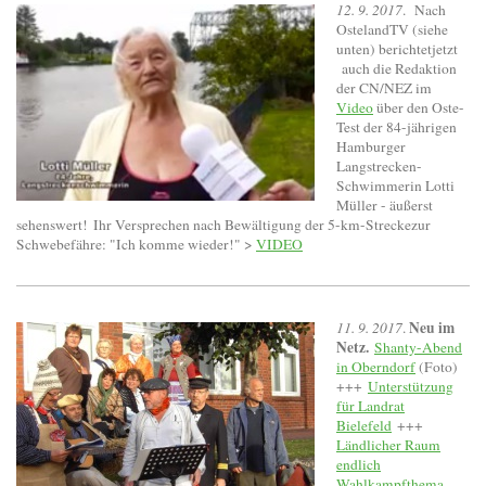
12. 9. 2017
. Nach
OstelandTV (siehe
unten) berichtetjetzt
auch die Redaktion
der CN/NEZ im
Video
über den Oste-
Test der 84-jährigen
Hamburger
Langstrecken-
Schwimmerin Lotti
Müller - äußerst
sehenswert! Ihr Versprechen nach Bewältigung der 5-km-Streckezur
Schwebefähre: "Ich komme wieder!" >
VIDEO
Neu im
11. 9. 2017
.
Netz.
Shanty-Abend
in Oberndorf
(Foto)
+++
Unterstützung
für Landrat
Bielefeld
+++
Ländlicher Raum
endlich
Wahlkampfthema