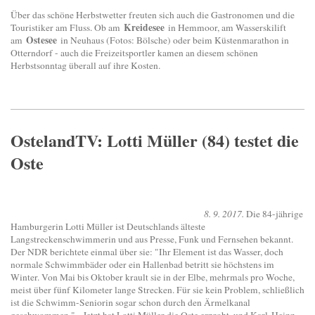
Über das schöne Herbstwetter freuten sich auch die Gastronomen und die
Kreidesee
Touristiker am Fluss. Ob am
in Hemmoor, am Wasserskilift
Ostesee
am
in Neuhaus (Fotos: Bölsche) oder beim Küstenmarathon in
Otterndorf - auch die Freizeitsportler kamen an diesem schönen
Herbstsonntag überall auf ihre Kosten.
OstelandTV: Lotti Müller (84) testet die
Oste
8. 9. 2017.
Die 84-jährige
Hamburgerin Lotti Müller ist Deutschlands älteste
Langstreckenschwimmerin und aus Presse, Funk und Fernsehen bekannt.
Der NDR berichtete einmal über sie: "Ihr Element ist das Wasser, doch
normale Schwimmbäder oder ein Hallenbad betritt sie höchstens im
Winter. Von Mai bis Oktober krault sie in der Elbe, mehrmals pro Woche,
meist über fünf Kilometer lange Strecken. Für sie kein Problem, schließlich
ist die Schwimm-Seniorin sogar schon durch den Ärmelkanal