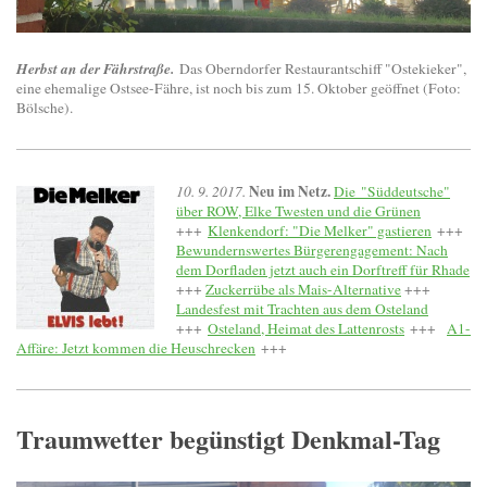
Herbst an der Fährstraße.
Das Oberndorfer Restaurantschiff "Ostekieker",
eine ehemalige Ostsee-Fähre, ist noch bis zum 15. Oktober geöffnet (Foto:
Bölsche).
Neu im Netz.
10. 9. 2017.
Die "Süddeutsche"
über ROW, Elke Twesten und die Grünen
+++
Klenkendorf: "Die Melker" gastieren
+++
Bewundernswertes Bürgerengagement: Nach
dem Dorfladen jetzt auch ein Dorftreff für Rhade
+++
Zuckerrübe als Mais-Alternative
+++
Landesfest mit Trachten aus dem Osteland
+++
Osteland, Heimat des Lattenrosts
+++
A1-
Affäre: Jetzt kommen die Heuschrecken
+++
Traumwetter begünstigt Denkmal-Tag