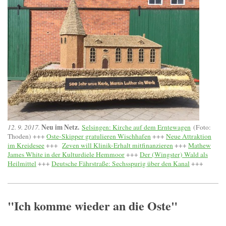
Neu im Netz.
12. 9. 2017.
Selsingen: Kirche auf dem Erntewagen
(Foto:
Thoden) +++
Oste-Skipper gratulieren Wischhafen
+++
Neue Attraktion
im Kreidesee
+++
Zeven will Klinik-Erhalt mitfinanzieren
+++
Mathew
James White in der Kulturdiele Hemmoor
+++
Der (Wingster) Wald als
Heilmittel
+++
Deutsche Fährstraße: Sechsspurig über den Kanal
+++
"Ich komme wieder an die Oste"