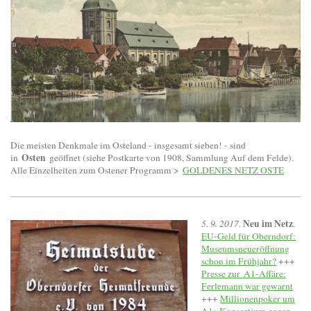
Die meisten Denkmale im Osteland - insgesamt sieben! - sind
Osten
in
geöffnet (siehe Postkarte von 1908, Sammlung Auf dem Felde).
Alle Einzelheiten zum Ostener Programm >
GOLDENES NETZ OSTE
Neu im Netz
5. 9. 2017.
.
EU-Geld für Oberndorf:
Museumsneueröffnung
schon im Frühjahr?
+++
Presse zur A1-Affäre:
Ferlemann war gewarnt
+++
Millionenpoker um
A1: Konsortium gegen