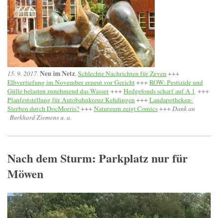
Neu im Netz
15. 9. 2017.
.
Schlechte Nachrichten für Zeven
+++
Elbvertiefung im November erneut vor Gericht
+++
ROW: Pestizide und
Gülle belasten zunehmend das Wasser
+++
Hedgefonds scharf auf A 1
+++
Planfeststellung für Autobahnkreuz Kehdingen
+++
Landapotheken-
Sterben durch DocMorris?
+++
Natureum zeigt Comics
+++
Dank an
Burkhard Ziemens u. a.
Nach dem Sturm: Parkplatz nur für
Möwen