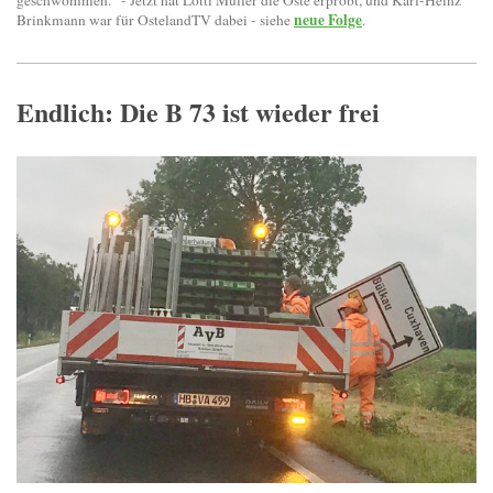
geschwommen." - Jetzt hat Lotti Müller die Oste erprobt, und Karl-Heinz
neue Folge
Brinkmann war für OstelandTV dabei - siehe
.
Endlich: Die B 73 ist wieder frei