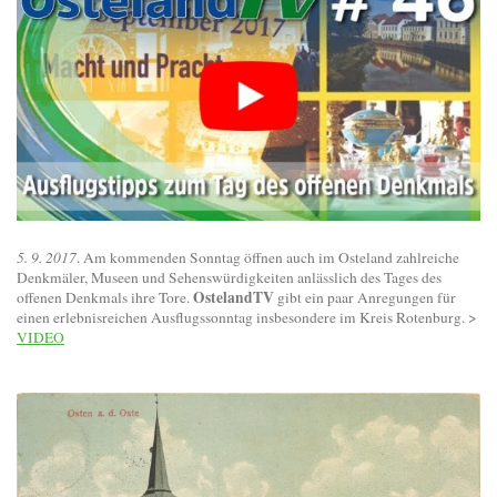
5. 9. 2017
. Am kommenden Sonntag öffnen auch im Osteland zahlreiche
Denkmäler, Museen und Sehenswürdigkeiten anlässlich des Tages des
OstelandTV
offenen Denkmals ihre Tore.
gibt ein paar Anregungen für
einen erlebnisreichen Ausflugssonntag insbesondere im Kreis Rotenburg. >
VIDEO