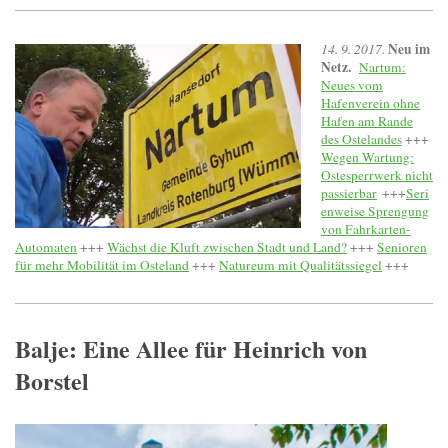
Neu im
14. 9. 2017.
Netz.
Nartum:
Neues vom
Hafenverein ohne
Hafen am Rande
des Ostelandes
+++
Wegen Wartung:
Ostesperrwerk nicht
passierbar
+++
Seri
enweise Sprengung
von Fahrkarten-
Automaten
+++
Wächst die Kluft zwischen Stadt und Land?
+++
Senioren
für mehr Mobilität im Osteland
+++
Natureum mit Qualitätssiegel
+++
Balje: Eine Allee für Heinrich von
Borstel