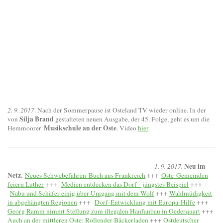
2. 9. 2017
. Nach der Sommerpause ist Osteland TV wieder online. In der
Silja Brand
von
gestalteten neuen Ausgabe, der 45. Folge, geht es um die
Musikschule an der Oste
Hemmoorer
. Video
hier
.
Neu im
1. 9. 2017.
Netz.
Neues Schwebefähren-Buch aus Frankreich
+++
Oste-Gemeinden
feiern Luther
+++
Medien entdecken das Dorf - jüngstes Beispiel
+++
Nabu und Schäfer einig über Umgang mit dem Wolf
+++
Wahlmüdigkeit
in abgehängten Regionen
+++
Dorf-Entwicklung mit Europa-Hilfe
+++
Georg Ramm nimmt Stellung zum illegalen Hanfanbau in Oederquart
+++
Auch an der mittleren Oste: Rollender Bäckerladen
+++
Ostdeutscher