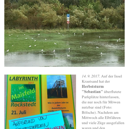
14. 9. 2017.
Auf der Insel
Krautsand hat der
Herbststurm
"Sebastian"
überflutete
Parkplätze hinterlassen,
die nur noch für Möwen
nutzbar sind (Foto:
Bölsche). Nachdem am
Mittwoch alle Elbfähren
und viele Züge ausgefallen
waren und den