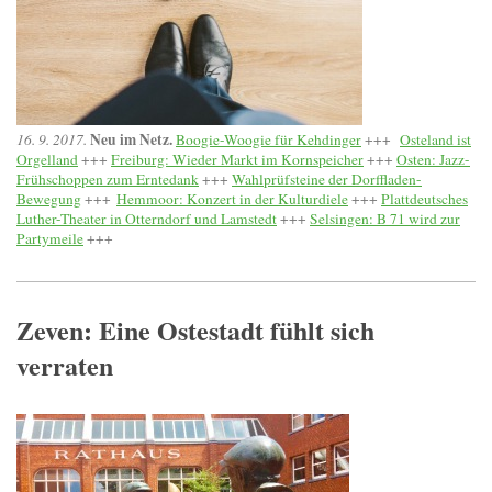
Neu im Netz.
16. 9. 2017.
Boogie-Woogie für Kehdinger
+++
Osteland ist
Orgelland
+++
Freiburg: Wieder Markt im Kornspeicher
+++
Osten: Jazz-
Frühschoppen zum Erntedank
+++
Wahlprüfsteine der Dorffladen-
Bewegung
+++
Hemmoor: Konzert in der Kulturdiele
+++
Plattdeutsches
Luther-Theater in Otterndorf und Lamstedt
+++
Selsingen: B 71 wird zur
Partymeile
+++
Zeven: Eine Ostestadt fühlt sich
verraten