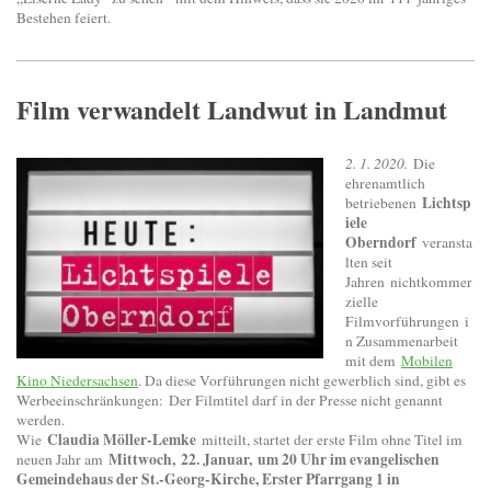
Bestehen feiert.
Film verwandelt Landwut in Landmut
2. 1. 2020.
Die
ehrenamtlich
Lichtsp
betriebenen
iele
Oberndorf
veransta
lten seit
Jahren nichtkommer
zielle
Filmvorführungen i
n Zusammenarbeit
mit dem
Mobilen
Kino Niedersachsen
. Da diese Vorführungen nicht gewerblich sind, gibt es
Werbeeinschränkungen: Der Filmtitel darf in der Presse nicht genannt
werden.
Claudia Möller-Lemke
Wie
mitteilt, startet der erste Film ohne Titel im
Mittwoch, 22. Januar, um 20 Uhr im evangelischen
neuen Jahr am
Gemeindehaus der St.-Georg-Kirche, Erster Pfarrgang 1 in