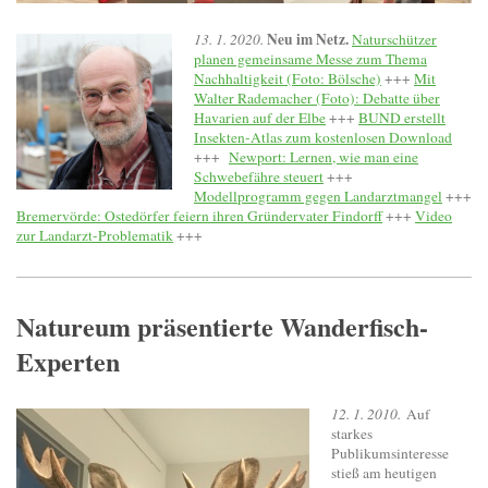
Neu im Netz.
13. 1. 2020.
Naturschützer
planen gemeinsame Messe zum Thema
Nachhaltigkeit (Foto: Bölsche)
+++
Mit
Walter Rademacher (Foto): Debatte über
Havarien auf der Elbe
+++
BUND erstellt
Insekten-Atlas zum kostenlosen Download
+++
Newport: Lernen, wie man eine
Schwebefähre steuert
+++
Modellprogramm gegen Landarztmangel
+++
Bremervörde: Ostedörfer feiern ihren Gründervater Findorff
+++
Video
zur Landarzt-Problematik
+++
Natureum präsentierte Wanderfisch-
Experten
12. 1. 2010.
Auf
starkes
Publikumsinteresse
stieß am heutigen