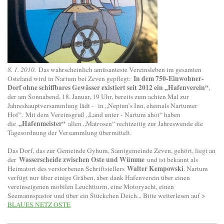
8. 1. 2010.
Das wahrscheinlich amüsanteste Vereinsleben im gesamten
In dem 750-Einwohner-
Osteland wird in Nartum bei Zeven gepflegt:
Dorf ohne schiffbares Gewässer existiert seit 2012 ein „Hafenverein“
,
der am Sonnabend, 18. Januar, 19 Uhr, bereits zum achten Mal zur
Jahreshauptversammlung lädt - in „Neptun’s Inn, ehemals Nartumer
Hof“.
Mit dem Vereinsgruß „Land unter - Nartum ahoi“ haben
„Hafenmeister“
die
allen „Matrosen“ rechtzeitig zur Jahreswende die
Tagesordnung der Versammlung übermittelt.
Das Dorf, das zur Gemeinde Gyhum, Samtgemeinde Zeven, gehört, liegt an
Wasserscheide zwischen Oste und Wümme
der
und ist bekannt als
Walter Kempowski
Heimatort des verstorbenen Schriftstellers
. Nartum
verfügt nur über einige Gräben, aber dank Hafenverein über einen
vereinseigenen mobilen Leuchtturm, eine Motoryacht, einen
Seemannspastor und über ein Stückchen Deich... Bitte weiterlesen auf >
BLAUES NETZ OSTE