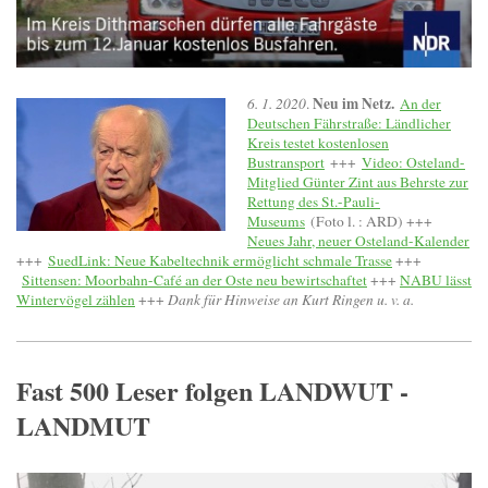
Neu im Netz.
6. 1. 2020
.
An der
Deutschen Fährstraße: Ländlicher
Kreis testet kostenlosen
Bustransport
+++
Video: Osteland-
Mitglied Günter Zint aus Behrste zur
Rettung des St.-Pauli-
Museums
(Foto l. : ARD) +++
Neues Jahr, neuer Osteland-Kalender
+++
SuedLink: Neue Kabeltechnik ermöglicht schmale Trasse
+++
Sittensen: Moorbahn-Café an der Oste neu bewirtschaftet
+++
NABU lässt
Wintervögel zählen
+++
Dank für Hinweise an Kurt Ringen u. v. a.
Fast 500 Leser folgen LANDWUT -
LANDMUT