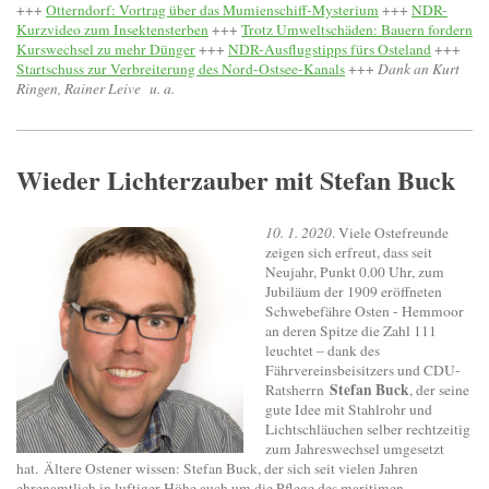
+++
Otterndorf: Vortrag über das Mumienschiff-Mysterium
+++
NDR-
Kurzvideo zum Insektensterben
+++
Trotz Umweltschäden: Bauern fordern
Kurswechsel zu mehr Dünger
+++
NDR-Ausflugstipps fürs Osteland
+++
Startschuss zur Verbreiterung des Nord-Ostsee-Kanals
+++
Dank an Kurt
Ringen, Rainer Leive u. a.
Wieder Lichterzauber mit Stefan Buck
10. 1. 2020
. Viele Ostefreunde
zeigen sich erfreut, dass seit
Neujahr, Punkt 0.00 Uhr, zum
Jubiläum der 1909 eröffneten
Schwebefähre Osten - Hemmoor
an deren Spitze die Zahl 111
leuchtet – dank des
Fährvereinsbeisitzers und CDU-
Stefan Buck
Ratsherrn
, der seine
gute Idee mit Stahlrohr und
Lichtschläuchen selber rechtzeitig
zum Jahreswechsel umgesetzt
hat.
Ältere Ostener wissen: Stefan Buck, der sich seit vielen Jahren
ehrenamtlich in luftiger Höhe auch um die Pflege des maritimen