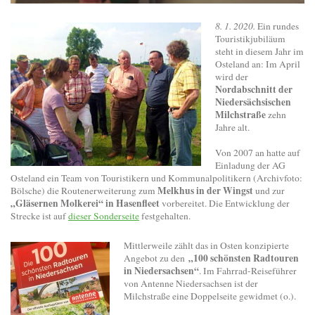
8. 1. 2020.
Ein rundes
Touristikjubiläum
steht in diesem Jahr im
Osteland an: Im April
wird der
Nordabschnitt der
Niedersächsischen
Milchstraße
zehn
Jahre alt.
Von 2007 an hatte auf
Einladung der AG
Osteland ein Team von Touristikern und Kommunalpolitikern (Archivfoto:
Melkhus in der Wingst
Bölsche) die Routenerweiterung zum
und zur
„Gläsernen Molkerei“ in Hasenfleet
vorbereitet. Die Entwicklung der
Strecke ist auf
dieser Sonderseite
festgehalten.
Mittlerweile zählt das in Osten konzipierte
„100 schönsten Radtouren
Angebot zu den
in Niedersachsen“
. Im Fahrrad-Reiseführer
von Antenne Niedersachsen ist der
Milchstraße eine Doppelseite gewidmet (o.).