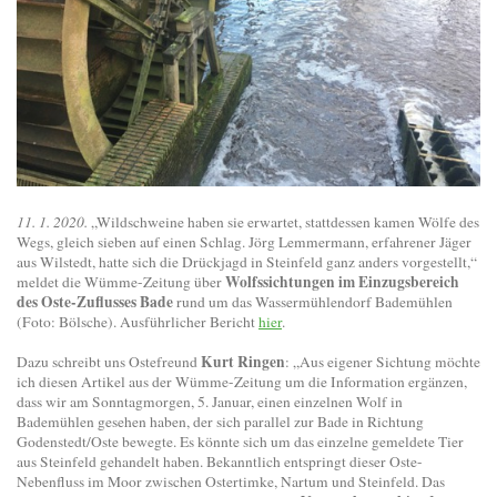
11. 1. 2020.
„Wildschweine haben sie erwartet, stattdessen kamen Wölfe des
Wegs, gleich sieben auf einen Schlag. Jörg Lemmermann, erfahrener Jäger
aus Wilstedt, hatte sich die Drückjagd in Steinfeld ganz anders vorgestellt,“
Wolfssichtungen im Einzugsbereich
meldet die Wümme-Zeitung über
des Oste-Zuflusses Bade
rund um das Wassermühlendorf Bademühlen
(Foto: Bölsche). Ausführlicher Bericht
hier
.
Kurt Ringen
Dazu schreibt uns Ostefreund
: „Aus eigener Sichtung möchte
ich diesen Artikel aus der Wümme-Zeitung um die Information ergänzen,
dass wir am Sonntagmorgen, 5. Januar, einen einzelnen Wolf in
Bademühlen gesehen haben, der sich parallel zur Bade in Richtung
Godenstedt/Oste bewegte. Es könnte sich um das einzelne gemeldete Tier
aus Steinfeld gehandelt haben. Bekanntlich entspringt dieser Oste-
Nebenfluss im Moor zwischen Ostertimke, Nartum und Steinfeld. Das