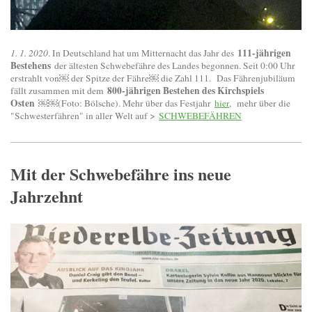
111-jährigen
1. 1. 2020
. In Deutschland hat um Mitternacht das Jahr des
Bestehens
der ältesten Schwebefähre des Landes begonnen. Seit 0:00 Uhr
erstrahlt von￼ der Spitze der Fähre￼ die Zahl 111. Das Fährenjubiläum
800-jährigen Bestehen des Kirchspiels
fällt zusammen mit dem
Osten
￼￼(Foto: Bölsche). Mehr über das Festjahr
hier
, mehr über die
"Schwesterfähren" in aller Welt auf >
SCHWEBEFÄHREN
Mit der Schwebefähre ins neue
Jahrzehnt