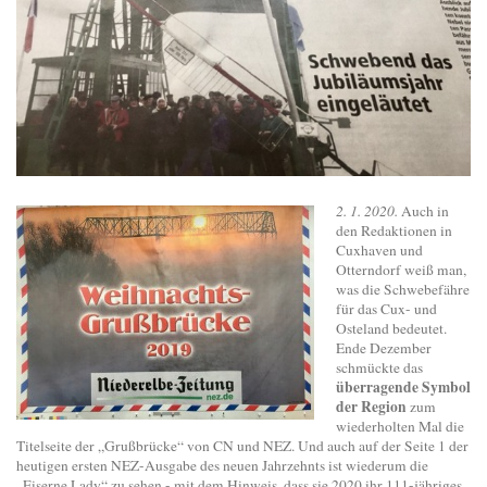
2. 1. 2020.
Auch in
den Redaktionen in
Cuxhaven und
Otterndorf weiß man,
was die Schwebefähre
für das Cux- und
Osteland bedeutet.
Ende Dezember
schmückte das
überragende Symbol
der Region
zum
wiederholten Mal die
Titelseite der „Grußbrücke“ von CN und NEZ. Und auch auf der Seite 1 der
heutigen ersten NEZ-Ausgabe des neuen Jahrzehnts ist wiederum die
„Eiserne Lady“ zu sehen - mit dem Hinweis, dass sie 2020 ihr 111-jähriges