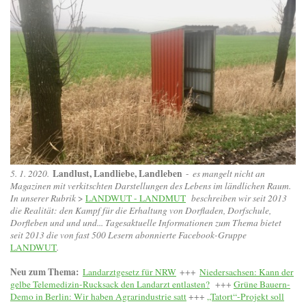
Landlust, Landliebe, Landleben
5. 1. 2020.
-
es mangelt nicht an
Magazinen mit verkitschten Darstellungen des Lebens im ländlichen Raum.
In unserer Rubrik
>
LANDWUT - LANDMUT
beschreiben wir seit 2013
die Realität: den Kampf für die Erhaltung von Dorfladen, Dorfschule,
Dorfleben und und und... Tagesaktuelle Informationen zum Thema bietet
seit 2013 die von fast 500 Lesern abonnierte Facebook-Gruppe
LANDWUT
.
Neu zum Thema:
Landarztgesetz für NRW
+++
Niedersachsen: Kann der
gelbe Telemedizin-Rucksack den Landarzt entlasten?
+++
Grüne Bauern-
Demo in Berlin: Wir haben Agrarindustrie satt
+++
„Tatort“-Projekt soll