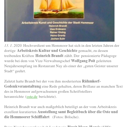
13. 1. 2020.
Hochverdient um Hemmoor hat sich in den letzten Jahren der
Arbeitskreis Kultur und Geschichte
dortige
gemacht, zu dessen
Heinrich Brandt
treibenden Kräften
zählt. Der pensionierte Pädagoge
Wolfgang Poit
wurde bei dem von Vize-Verwaltungschef
geleiteten
Neujahrsempfang im Restaurant Nay als einer der „guten Geister unserer
Stadt“ geehrt.
Rühmkorf-
Zuletzt hatte Brandt bei der von ihm moderierten
Gedenkveranstaltung
eine Rede gehalten, deren Brillanz an manchen Text
des in Hemmoor aufgewachsenen großen Schriftstellers
heranreichte (
oste.de
berichtete).
Heinrich Brandt war auch maßgeblich beteiligt an der vom Arbeitskreis
Ausstellung samt Begleitbuch über die Oste und
exzellent kuratierten
die Hemmoorer Schifffahrt
(Fotos: Bölsche).