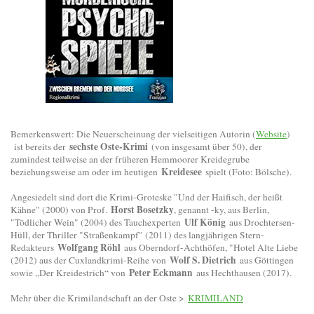
Bemerkenswert: Die Neuerscheinung der vielseitigen Autorin (
Website
)
sechste Oste-Krimi
ist bereits der
(von insgesamt über 50), der
zumindest teilweise an der früheren Hemmoorer Kreidegrube
Kreidesee
beziehungsweise am oder im heutigen
spielt (Foto: Bölsche).
Angesiedelt sind dort die Krimi-Groteske "Und der Haifisch, der heißt
Horst Bosetzky
Kähne" (2000) von Prof.
, genannt -ky, aus Berlin,
Ulf König
"Tödlicher Wein" (2004) des Tauchexperten
aus Drochtersen-
Hüll, der Thriller "Straßenkampf" (2011) des langjährigen Stern-
Wolfgang Röhl
Redakteurs
aus Oberndorf-Achthöfen, "Hotel Alte Liebe
Wolf S. Dietrich
(2012) aus der Cuxlandkrimi-Reihe von
aus Göttingen
Peter Eckmann
sowie „Der Kreidestrich“ von
aus Hechthausen (2017).
Mehr über die Krimilandschaft an der Oste >
KRIMILAND