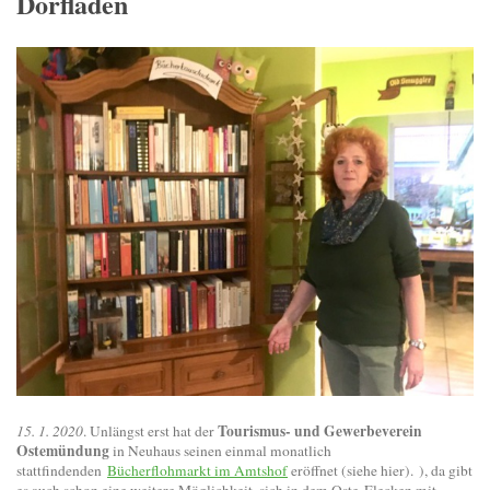
Dorfladen
Tourismus- und Gewerbeverein
15. 1. 2020
. Unlängst erst hat der
Ostemündung
in Neuhaus seinen einmal monatlich
stattfindenden
Bücherflohmarkt im Amtshof
eröffnet (siehe hier). ), da gibt