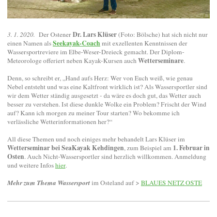
Dr. Lars Klüser
3. 1. 2020.
Der Ostener
(Foto: Bölsche) hat sich nicht nur
Seekayak-Coach
einen Namen als
mit exzellenten Kenntnissen der
Wassersportreviere im Elbe-Weser-Dreieck gemacht. Der Diplom-
Wetterseminare
Meteorologe offeriert neben Kayak-Kursen auch
.
Denn, so schreibt er, „Hand aufs Herz: Wer von Euch weiß, wie genau
Nebel entsteht und was eine Kaltfront wirklich ist? Als Wassersportler sind
wir dem Wetter ständig ausgesetzt - da wäre es doch gut, das Wetter auch
besser zu verstehen. Ist diese dunkle Wolke ein Problem? Frischt der Wind
auf? Kann ich morgen zu meiner Tour starten? Wo bekomme ich
verlässliche Wetterinformationen her?“
All diese Themen und noch einiges mehr behandelt Lars Klüser im
Wetterseminar bei SeaKayak Kehdingen
1. Februar in
, zum Beispiel am
Osten
. Auch Nicht-Wassersportler sind herzlich willkommen. Anmeldung
und weitere Infos
hier
.
Mehr zum Thema Wassersport
im Osteland auf >
BLAUES NETZ OSTE