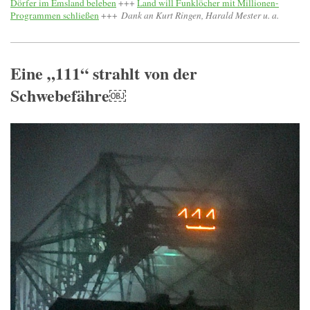
Dörfer im Emsland beleben
+++
Land will Funklöcher mit Millionen-
Programmen schließen
+++
Dank an Kurt Ringen, Harald Mester u. a.
Eine „111“ strahlt von der
Schwebefähre￼