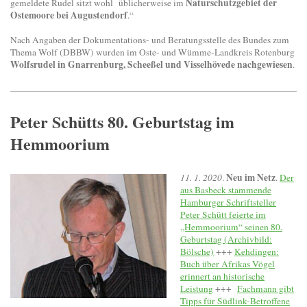
Naturschutzgebiet der
gemeldete Rudel sitzt wohl üblicherweise im
Ostemoore bei Augustendorf
.“
Nach Angaben der Dokumentations- und Beratungsstelle des Bundes zum
Thema Wolf (DBBW) wurden im Oste- und Wümme-Landkreis Rotenburg
Wolfsrudel in Gnarrenburg, Scheeßel und Visselhövede nachgewiesen
.
Peter Schütts 80. Geburtstag im
Hemmoorium
Neu im Netz
11. 1. 2020
.
.
Der
aus Basbeck stammende
Hamburger Schriftsteller
Peter Schütt feierte im
„Hemmoorium“ seinen 80.
Geburtstag (Archivbild:
Bölsche)
+++
Kehdingen:
Buch über Afrikas Vögel
erinnert an historische
Leistung
+++
Fachmann gibt
Tipps für Südlink-Betroffene