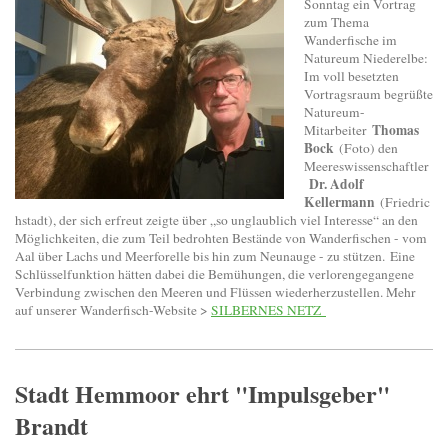
Sonntag ein Vortrag
zum Thema
Wanderfische im
Natureum Niederelbe:
Im voll besetzten
Vortragsraum begrüßte
Natureum-
Thomas
Mitarbeiter
Bock
(Foto) den
Meereswissenschaftler
Dr. Adolf
Kellermann
(Friedric
hstadt), der sich erfreut zeigte über „so unglaublich viel Interesse“ an den
Möglichkeiten, die zum Teil bedrohten Bestände von Wanderfischen - vom
Aal über Lachs und Meerforelle bis hin zum Neunauge - zu stützen. Eine
Schlüsselfunktion hätten dabei die Bemühungen, die verlorengegangene
Verbindung zwischen den Meeren und Flüssen wiederherzustellen. Mehr
auf unserer Wanderfisch-Website >
SILBERNES NETZ
Stadt Hemmoor ehrt "Impulsgeber"
Brandt