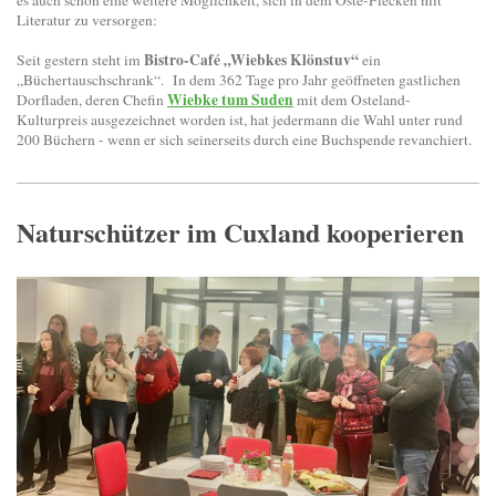
es auch schon eine weitere Möglichkeit, sich in dem Oste-Flecken mit
Literatur zu versorgen:
Bistro-Café „Wiebkes Klönstuv“
Seit gestern steht im
ein
„Büchertauschschrank“. In dem 362 Tage pro Jahr geöffneten gastlichen
Wiebke tum Suden
Dorfladen, deren Chefin
mit dem Osteland-
Kulturpreis ausgezeichnet worden ist, hat jedermann die Wahl unter rund
200 Büchern - wenn er sich seinerseits durch eine Buchspende revanchiert.
Naturschützer im Cuxland kooperieren