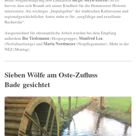
Birgit Meyn-Horeis
Beim Neujahrsempfang hob Laudatorin
(SPD)
hervor, dass sich Brandt seit seiner Kindheit für die Hemmoorer Historie
interessiere. Als wichtiger „Impulsgeber“ der städtischen Kulturszene und
regionalgeschichtlicher Autor stehe er für „sorgfältige und exzellente
Recherche“.
Ausgezeichnet für ehrenamtliche Arbeit wurden bei dem Empfang
Ilse Tiedemann
Manfred Lea
außerdem
(Hospizgruppe),
Maria Nordmeyer
(Notfallseelsorge) und
(Notpflegemutter). Mehr in der
NEZ (Montag).
Sieben Wölfe am Oste-Zufluss
Bade gesichtet