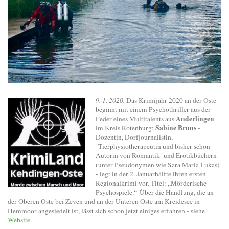
9. 1. 2020.
Das Krimijahr 2020 an der Oste
beginnt mit einem Psychothriller aus der
Anderlingen
Feder eines Multitalents aus
Sabine Bruns
im Kreis Rotenburg:
-
Dozentin, Dorfjournalistin,
Tierphysiotherapeutin und bisher schon
Autorin von Romantik- und Erotikbüchern
(unter Pseudonymen wie Sara Maria Lukas)
- legt in der 2. Januarhälfte ihren ersten
Regionalkrimi vor. Titel: „Mörderische
Psychospiele.“ Über die Handlung, die an
der Oberen Oste bei Zeven und an der Unteren Oste am Kreidesee in
Hemmoor angesiedelt ist, lässt sich schon jetzt einiges erfahren - siehe
Website
.