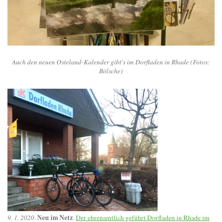
Auch den neuen Osteland-Kalender gibt's im Dorfladen in Rhade (Fotos:
Bölsche)
Neu im Netz
9. 1. 2020.
.
Der ehrenamtlich geführt Dorfladen in Rhade im