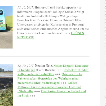
15. 10. 2017.
Humorvoll und hochkompetent - so
informierte „Vogelkieker“-Biologin Stefanie Voigt
heute, aus Anlass der Kehdinger Wildganstage,
Besucher über Flora und Fauna an Oste und Elbe.
Unterdessen erlebten der Kornspeicher in Freiburg -
auch dank seines kulinarischen Angebotes rund um die
Gans - einen starken Besucheransturm. >
GRÜNES
NETZ OSTE
Neu im Netz
12. 10. 2017
.
.
Nasses Dreieck: Landunter
in Kehdingen
(Foto: Bölsche) +++
Rochefort: Kinder-
Rallye an der Schwebefähre
+++
Österreichische
Faktenchecker überprüfen den Wahrheitsgehalt
niedersächsischer Wahlaussagen
+++
Landes-
Millionen für die Gesundheit zwischen Oste und
Niederelbe
+++
Die Banken lassen das flache Land
im Stich
+++