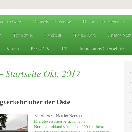
ste-Radweg
Deutsche Fährstraße
Historischer Faehrweg
n
Tourismus
Landwut
Blaues Netz
Grünes Netz
Verein
Presse/TV
FB
Impressum/Datenschutz
www.oste.de - die Websites
 Startseite Okt. 2017
gverkehr über der Oste
Neu im Netz
18. 10. 2017.
.
Der
Energieversorger Avacon hat in
Norddeutschland schon über 600 ländliche
Trafostationen verschönert
+++
TV-Reportage: