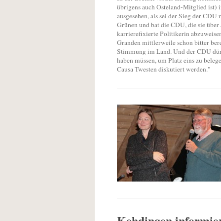
übrigens auch Osteland-Mitglied ist) 
ausgesehen, als sei der Sieg der CDU 
Grünen und bat die CDU, die sie über
karrierefixierte Politikerin abzuwei
Granden mittlerweile schon bitter ber
Stimmung im Land. Und der CDU dürfte
haben müssen, um Platz eins zu belegen
Causa Twesten diskutiert werden."
Kehdingen informie