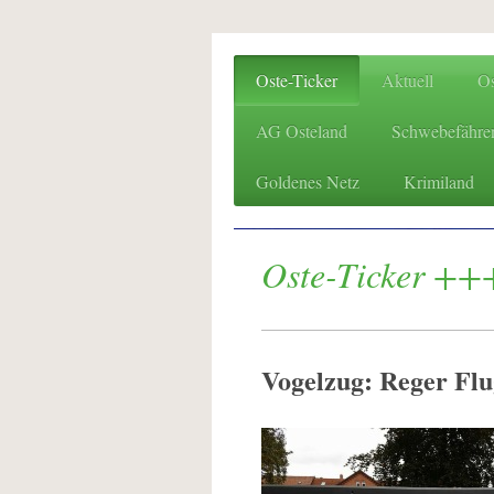
Oste-Ticker
Aktuell
O
AG Osteland
Schwebefähre
Goldenes Netz
Krimiland
Oste-Ticker +++
Vogelzug: Reger Flu