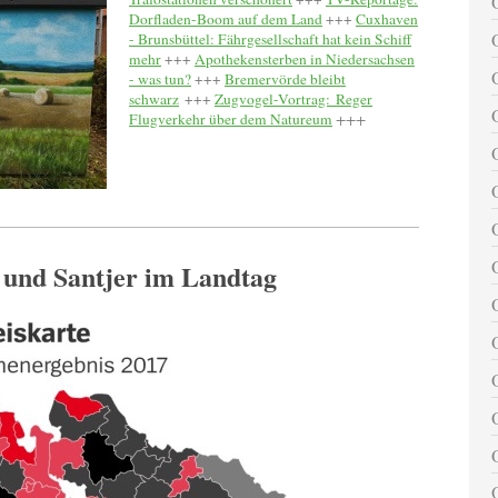
Dorfladen-Boom auf dem Land
+++
Cuxhaven
- Brunsbüttel: Fährgesellschaft hat kein Schiff
mehr
+++
Apothekensterben in Niedersachsen
- was tun?
+++
Bremervörde bleibt
schwarz
+++
Zugvogel-Vortrag: Reger
Flugverkehr über dem Natureum
+++
 und Santjer im Landtag