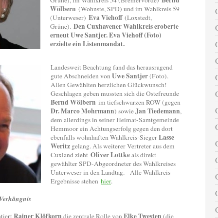
Bernd
Grüne), im Wahlkreis 54 (Bremervörde)
Wölbern
(Wohnste, SPD) und im Wahlkreis 59
Eva Viehoff
(Unterweser)
(Loxstedt,
Den Cuxhavener Wahlkreis eroberte
Grüne).
erneut Uwe Santjer. Eva Viehoff (Foto)
erzielte ein Listenmandat.
Landesweit Beachtung fand das herausragend
Uwe Santjer
gute Abschneiden von
(Foto).
Allen Gewählten herzlichen Glückwunsch!
Geschlagen geben mussten sich die Ostefreunde
Bernd Wölbern
im tiefschwarzen ROW (gegen
Dr. Marco Mohrmann
Jan Tiedemann
) sowie
,
dem allerdings in seiner Heimat-Samtgemeinde
Hemmoor ein Achtungserfolg gegen den dort
Lasse
ebenfalls wohnhaften Wahlkreis-Sieger
Weritz
gelang. Als weiterer Vertreter aus dem
Oliver Lottke
Cuxland zieht
als direkt
gewählter SPD-Abgeordneter des Wahlkreises
Unterweser in den Landtag. - Alle Wahlkreis-
Ergebnisse stehen
hier
.
 Verhängnis
Rainer Klöfkorn
Elke Twesten
tiert
die zentrale Rolle von
(die