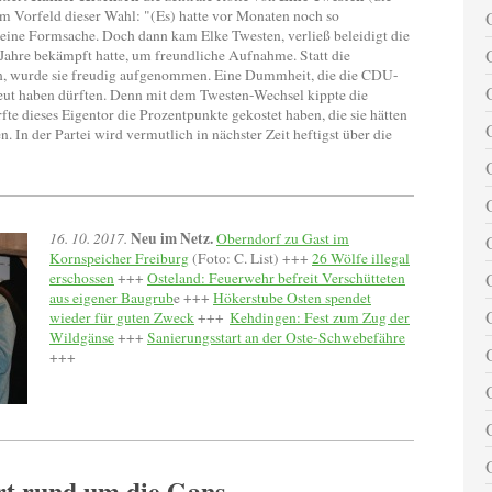
im Vorfeld dieser Wahl: "(Es) hatte vor Monaten noch so
reine Formsache. Doch dann kam Elke Twesten, verließ beleidigt die
 Jahre bekämpft hatte, um freundliche Aufnahme. Statt die
sen, wurde sie freudig aufgenommen. Eine Dummheit, die die CDU-
eut haben dürften. Denn mit dem Twesten-Wechsel kippte die
 dieses Eigentor die Prozentpunkte gekostet haben, die sie hätten
. In der Partei wird vermutlich in nächster Zeit heftigst über die
Neu im Netz.
16. 10. 2017.
Oberndorf zu Gast im
Kornspeicher Freiburg
(Foto: C. List) +++
26 Wölfe illegal
erschossen
+++
Osteland: Feuerwehr befreit Verschütteten
aus eigener Baugrub
e +++
Hökerstube Osten spendet
wieder für guten Zweck
+++
Kehdingen: Fest zum Zug der
Wildgänse
+++
Sanierungsstart an der Oste-Schwebefähre
+++
rt rund um die Gans