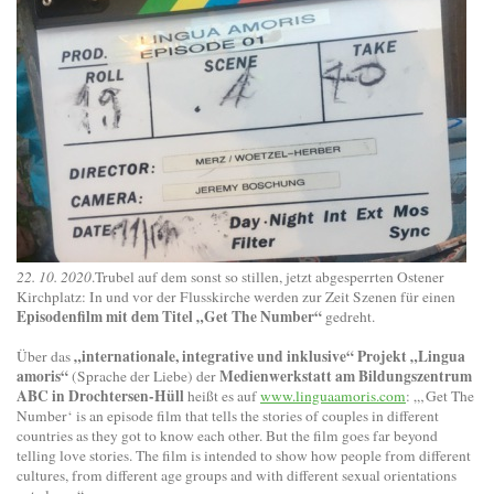
22. 10. 2020
.Trubel auf dem sonst so stillen, jetzt abgesperrten Ostener
Kirchplatz: In und vor der Flusskirche werden zur Zeit Szenen für einen
Episodenfilm mit dem Titel „Get The Number“
gedreht.
„internationale, integrative und inklusive“ Projekt „Lingua
Über das
amoris“
Medienwerkstatt am Bildungszentrum
(Sprache der Liebe) der
ABC in Drochtersen-Hüll
heißt es auf
www.linguaamoris.com
: „‚Get The
Number‘ is an episode film that tells the stories of couples in different
countries as they got to know each other. But the film goes far beyond
telling love stories. The film is intended to show how people from different
cultures, from different age groups and with different sexual orientations