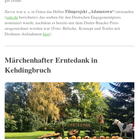
get closer.“
Filmprojekt „Adamstown“
Zuvor war u. a. in Osten das Hüller
entstanden
(
oste.de
berichtete), das soeben für den Deutschen Engagementpreis
nominiert wurde, nachdem es bereits mit dem Dieter-Baacke-Preis
ausgezeichnet worden war (Foto: Bölsche, Konzept und Trailer mit
Drohnen-Aufnahmen
hier
).
Märchenhafter Erntedank in
Kehdingbruch