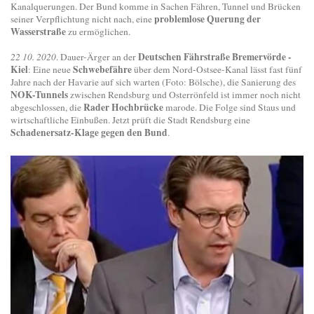
Kanalquerungen. Der Bund komme in Sachen Fähren, Tunnel und Brücken
problemlose Querung der
seiner Verpflichtung nicht nach, eine
Wasserstraße
zu ermöglichen.
Deutschen Fährstraße Bremervörde -
22 10. 2020
. Dauer-Ärger an der
Kiel
Schwebefähre
: Eine neue
über dem Nord-Ostsee-Kanal lässt fast fünf
Jahre nach der Havarie auf sich warten (Foto: Bölsche), die Sanierung des
NOK-Tunnels
zwischen Rendsburg und Osterrönfeld ist immer noch nicht
Rader Hochbrücke
abgeschlossen, die
marode. Die Folge sind Staus und
wirtschaftliche Einbußen. Jetzt prüft die Stadt Rendsburg eine
Schadenersatz-Klage gegen den Bund
.