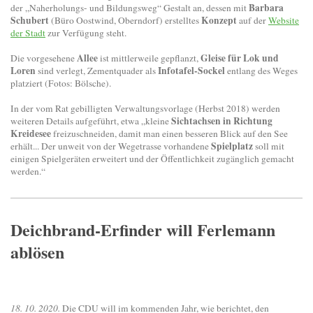
Barbara
der „Naherholungs- und Bildungsweg“ Gestalt an, dessen mit
Schubert
Konzept
(Büro Oostwind, Oberndorf) erstelltes
auf der
Website
der Stadt
zur Verfügung steht.
Allee
Gleise für Lok und
Die vorgesehene
ist mittlerweile gepflanzt,
Loren
Infotafel-Sockel
sind verlegt, Zementquader als
entlang des Weges
platziert (Fotos: Bölsche).
In der vom Rat gebilligten Verwaltungsvorlage (Herbst 2018) werden
Sichtachsen in Richtung
weiteren Details aufgeführt, etwa „kleine
Kreidesee
freizuschneiden, damit man einen besseren Blick auf den See
Spielplatz
erhält... Der unweit von der Wegetrasse vorhandene
soll mit
einigen Spielgeräten erweitert und der Öffentlichkeit zugänglich gemacht
werden.“
Deichbrand-Erfinder will Ferlemann
ablösen
18. 10. 2020.
Die CDU will im kommenden Jahr, wie berichtet, den