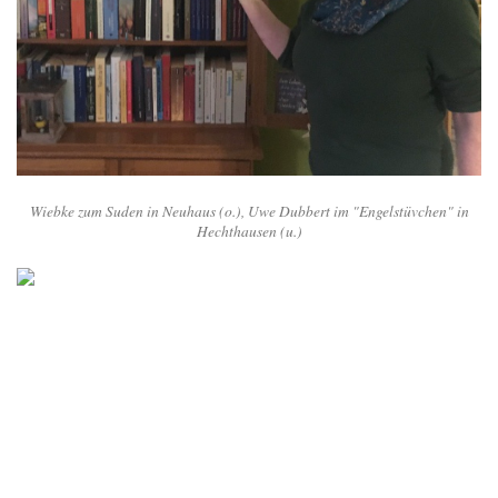
Wiebke zum Suden in Neuhaus (o.), Uwe Dubbert im "Engelstüvchen" in
Hechthausen (u.)