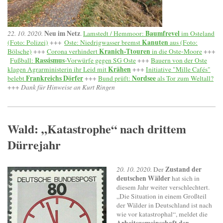
Neu im Netz
Baumfrevel
22. 10. 2020.
.
Lamstedt / Hemmoor:
im Osteland
Kanuten
(Foto: Polizei)
+++
Oste: Niedrigwasser bremst
aus (Foto:
Kranich-Ttouren
Bölsche)
+++
Corona verhindert
in die Oste-Moore
+++
Rassismus
Fußball:
-Vorwürfe gegen SG Oste
+++
Bauern von der Oste
Krähen
klagen Agrarministerin ihr Leid mit
+++
Initiative "Mille Cafés"
Frankreichs Dörfer
Nordsee
belebt
+++
Bund prüft:
als Tor zum Weltall?
+++
Dank für Hinweise an Kurt Ringen
Wald: „Katastrophe“ nach drittem
Dürrejahr
Zustand der
20. 10. 2020.
Der
deutschen Wälder
hat sich in
diesem Jahr weiter verschlechtert.
„Die Situation in einem Großteil
der Wälder in Deutschland ist nach
wie vor katastrophal“, meldet die
Arbeitsgemeinschaft der