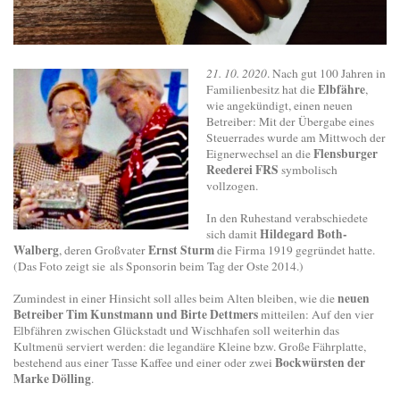
21. 10. 2020
. Nach gut 100 Jahren in
Elbfähre
Familienbesitz hat die
,
wie angekündigt, einen neuen
Betreiber: Mit der Übergabe eines
Steuerrades wurde am Mittwoch der
Flensburger
Eignerwechsel an die
Reederei FRS
symbolisch
vollzogen.
In den Ruhestand verabschiedete
Hildegard Both-
sich damit
Walberg
Ernst Sturm
, deren Großvater
die Firma 1919 gegründet hatte.
(Das Foto zeigt sie
als Sponsorin beim Tag der Oste 2014.)
neuen
Zumindest in einer Hinsicht soll alles beim Alten bleiben, wie die
Betreiber Tim Kunstmann und Birte Dettmers
mitteilen: Auf den vier
Elbfähren zwischen Glückstadt und Wischhafen soll weiterhin das
Kultmenü serviert werden: die legandäre Kleine bzw. Große Fährplatte,
Bockwürsten der
bestehend aus einer Tasse Kaffee und einer oder zwei
Marke Dölling
.