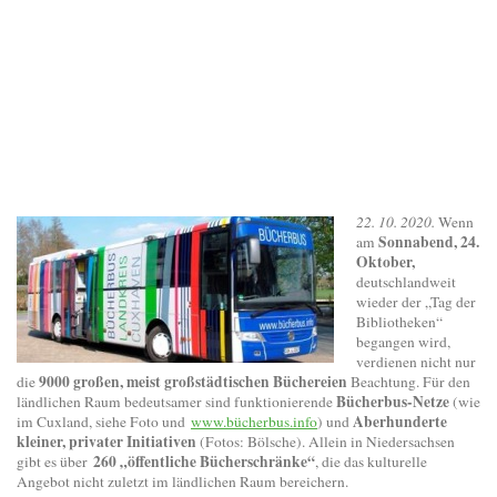
22. 10. 2020.
Wenn
Sonnabend, 24.
am
Oktober,
deutschlandweit
wieder der „Tag der
Bibliotheken“
begangen wird,
verdienen nicht nur
9000 großen, meist großstädtischen Büchereien
die
Beachtung. Für den
Bücherbus-Netze
ländlichen Raum bedeutsamer sind funktionierende
(wie
Aberhunderte
im Cuxland, siehe Foto und
www.bücherbus.info
) und
kleiner, privater Initiativen
(Fotos: Bölsche). Allein in Niedersachsen
260 „öffentliche Bücherschränke“
gibt es über
, die das kulturelle
Angebot nicht zuletzt im ländlichen Raum bereichern.