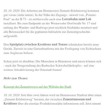
20. 10. 2020.
Die Arbeiten am Hemmoorer Zement-Erlebnisweg kommen
gut voran (siehe unten). In der Nähe des Zugangs - unweit von „Pommi-
Lorenbahn samt Lok
Paul“ an der B 73 - ist mittlerweile auch eine
installiert. Bis zum Endpunkt an der Westersoder Dorfstraße Nr. 17 sind
entlang des Wander- und Radwegs jetzt reichlich Sitzbänke montiert und
alle Betonsockel für die geplanten Infotafeln zur Zementgeschichte
aufgestellt.
Spielplatz zwischen Kreidesee und Tonsee
Den
schmücken bereits neue
Geräte. Zurzeit ist eine Gartenbaufirma mit der Freilegung von Sichtachsen
zum Anglersee befasst.
Schon jetzt ist absehbar: Die Menschen in Hemmoor und umzu können sich
- nach der Neugestaltung des Basbecker Schwebefährkopfes - auf eine
weitere Attraktivierung der Ostestadt freuen!
Mehr zum Thema:
Konzept des Zementweges auf der Website der Stadt
18. 10. 2020.
Seit über zwei Jahren wird im Hemmoorer Stadtrat über einen
Zementmuseum und
„Zement-Erlebnisweg“ beraten, der zwischen
Kreidesee
über die einstige Produktionsstätte informieren soll. Jetzt nimmt