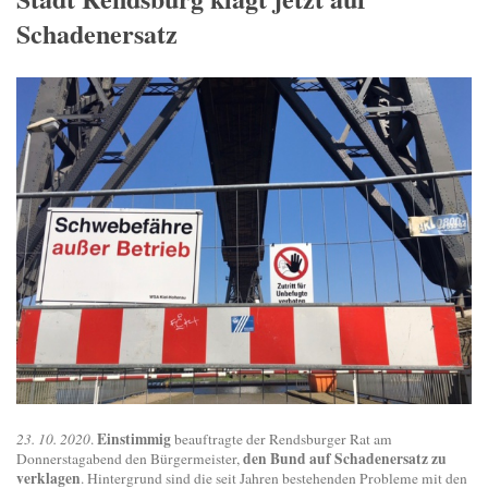
Schadenersatz
Einstimmig
23. 10. 2020
.
beauftragte der Rendsburger Rat am
den Bund auf Schadenersatz zu
Donnerstagabend den Bürgermeister,
verklagen
. Hintergrund sind die seit Jahren bestehenden Probleme mit den