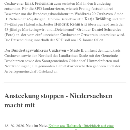
Enak Ferlemann
Cuxhavener
zum sechsten Mal in den Bundestag
entsenden. Für die SPD konkurrieren, wie seit Freitag feststeht, drei
Bewerber um die Bundestagskandidatur im Wahlkreis 29 Cuxhaven-Stade
Katja Brößling
II: Neben der 45-jährigen Diplom-Betriebswirtin
und dem
Hendrik Rehm
37-jährigen Hafenfacharbeiter
tritt überraschend auch der
Daniel Schneider
43-jährige Marketingwirt und „Deichbrand“-Gründer
(Foto) an, der vom einflussreichen Cuxhavener Ortsverein unterstützt wird.
Die Entscheidung innerhalb der SPD soll am 15. Januar fallen.
Bundestagswahlkreis Cuxhaven – Stade II
Der
umfasst den Landkreis
Cuxhaven sowie den Nordteil des Landkreises Stade mit der Gemeinde
Drochtersen sowie den Samtgemeinden Oldendorf-Himmelpforten und
Nordkehdingen; alle genannten Gebietskörperschaften gehören auch der
Arbeitsgemeinschaft Osteland an.
Ansteckung stoppen - Niedersachsen
macht mit
Neu im Netz.
Dobrock
18. 10. 2020.
Kultur am
: Rückblick auf eine