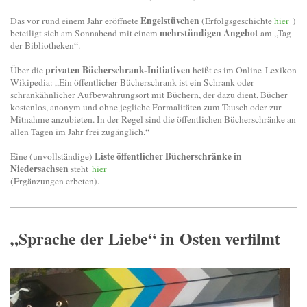
Engelstüvchen
Das vor rund einem Jahr eröffnete
(Erfolgsgeschichte
hier
)
mehrstündigen Angebot
beteiligt sich am Sonnabend mit einem
am „Tag
der Bibliotheken“.
privaten Bücherschrank-Initiativen
Über die
heißt es im Online-Lexikon
Wikipedia: „Ein öffentlicher Bücherschrank ist ein Schrank oder
schrankähnlicher Aufbewahrungsort mit Büchern, der dazu dient, Bücher
kostenlos, anonym und ohne jegliche Formalitäten zum Tausch oder zur
Mitnahme anzubieten. In der Regel sind die öffentlichen Bücherschränke an
allen Tagen im Jahr frei zugänglich.“
Liste öffentlicher Bücherschränke in
Eine (unvollständige)
Niedersachsen
steht
hier
(Ergänzungen erbeten).
„Sprache der Liebe“ in Osten verfilmt