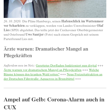
Hafenschlick im Wattenmeer
26. 10. 2020.
Die Pläne Hamburgs, seinen
vor Scharhörn
Olaf
zu verklappen, werden von Landes-Umweltminister
Lies
(SPD) abgelehnt. Das teilte jetzt der Cuxhavener Oberbürgermeister
Uwe Santjer
und Ostefreund
(Foto) nach einem Gespräch mit seinem
Parteifreund Lies mit.
Ärzte warnen: Dramatischer Mangel an
Pflegekräften
Außerdem neu im Netz:
Geretteter Dorfladen funktioniert nun digital
+++
Ärzte warnen vor dramatischem Mangel an Pflegekräften
+++
Welche
Bäume können den kranken Wald retten?
+++
Neue Freizeitattraktion an
der Deutschen Fährstraße: Aquacross in Brunsbüttel
+++
Ampel auf Gelb: Corona-Alarm auch in
CUX