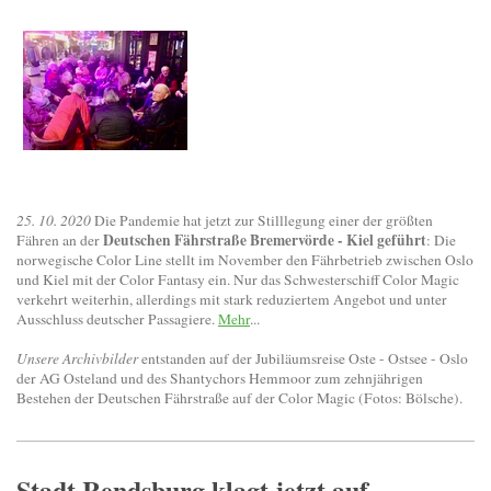
25. 10. 2020
Die Pandemie hat jetzt zur Stilllegung einer der größten
Deutschen Fährstraße Bremervörde - Kiel geführt
Fähren an der
: Die
norwegische Color Line stellt im November den Fährbetrieb zwischen Oslo
und Kiel mit der Color Fantasy ein. Nur das Schwesterschiff Color Magic
verkehrt weiterhin, allerdings mit stark reduziertem Angebot und unter
Ausschluss deutscher Passagiere.
Mehr
...
Unsere Archivbilder
entstanden auf der Jubiläumsreise Oste - Ostsee - Oslo
der AG Osteland und des Shantychors Hemmoor zum zehnjährigen
Bestehen der Deutschen Fährstraße auf der Color Magic (Fotos: Bölsche).
Stadt Rendsburg klagt jetzt auf