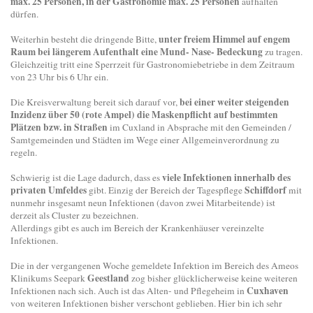
max. 25 Personen, in der Gastronomie max. 25 Personen
aufhalten
dürfen.
unter freiem Himmel auf engem
Weiterhin besteht die dringende Bitte,
Raum bei längerem Aufenthalt eine Mund- Nase- Bedeckung
zu tragen.
Gleichzeitig tritt eine Sperrzeit für Gastronomiebetriebe in dem Zeitraum
von 23 Uhr bis 6 Uhr ein.
bei einer weiter steigenden
Die Kreisverwaltung bereit sich darauf vor,
Inzidenz über 50 (rote Ampel) die Maskenpflicht auf bestimmten
Plätzen bzw. in Straßen
im Cuxland in Absprache mit den Gemeinden /
Samtgemeinden und Städten im Wege einer Allgemeinverordnung zu
regeln.
viele Infektionen innerhalb des
Schwierig ist die Lage dadurch, dass es
privaten Umfeldes
Schiffdorf
gibt. Einzig der Bereich der Tagespflege
mit
nunmehr insgesamt neun Infektionen (davon zwei Mitarbeitende) ist
derzeit als Cluster zu bezeichnen.
Allerdings gibt es auch im Bereich der Krankenhäuser vereinzelte
Infektionen.
Die in der vergangenen Woche gemeldete Infektion im Bereich des Ameos
Geestland
Klinikums Seepark
zog bisher glücklicherweise keine weiteren
Cuxhaven
Infektionen nach sich. Auch ist das Alten- und Pflegeheim in
von weiteren Infektionen bisher verschont geblieben. Hier bin ich sehr