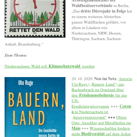
Waldbesitzerverbände
in Berlin.
dritte Dürrejahr in Folge
„Das
hat
zu einem weiteren Absterben
ganzer Waldflächen geführt, vor
allem in Ländern wie
Niedersachsen, NRW, Hessen,
Thüringen, Sachsen, Sachsen-
Anhalt, Brandenburg.“
Zum Thema:
Klimaschutzwald
Niedersachsen: Wald soll
werden
Neu im Netz.
20. 10. 2020.
Autorin
Uta Ruge („Bauern, Land“) aus
Bachenbruch im Osteland über
Friedensnobelpreis
den
für das
UN-
Coron
Ernährungsprogramm
+++
a
in Niedersachsen ist
„besorgniserregend“
+++
Obere
Oste: Anschlag mit Metallteilen im
Mais
+++
Wissenschaftler fordern
Biodiversität
mehr
auf dem Acker