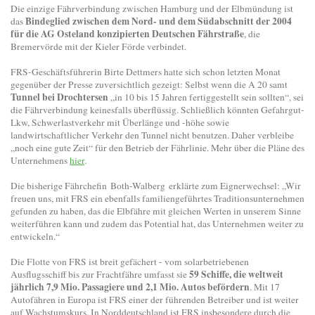
Die einzige Fährverbindung zwischen Hamburg und der Elbmündung ist
Bindeglied zwischen dem Nord- und dem Südabschnitt der 2004
das
für die AG Osteland konzipierten Deutschen Fährstraße
, die
Bremervörde mit der Kieler Förde verbindet.
FRS-Geschäftsführerin Birte Dettmers hatte sich schon letzten Monat
gegenüber der Presse zuversichtlich gezeigt: Selbst wenn die A 20 samt
Tunnel bei Drochtersen
„in 10 bis 15 Jahren fertiggestellt sein sollten“, sei
die Fährverbindung keinesfalls überflüssig. Schließlich könnten Gefahrgut-
Lkw, Schwerlastverkehr mit Überlänge und -höhe sowie
landwirtschaftlicher Verkehr den Tunnel nicht benutzen. Daher verbleibe
„noch eine gute Zeit“ für den Betrieb der Fährlinie. Mehr über die Pläne des
Unternehmens
hier
.
Die bisherige Fährchefin Both-Walberg erklärte zum Eignerwechsel: „Wir
freuen uns, mit FRS ein ebenfalls familiengeführtes Traditionsunternehmen
gefunden zu haben, das die Elbfähre mit gleichen Werten in unserem Sinne
weiterführen kann und zudem das Potential hat, das Unternehmen weiter zu
entwickeln.“
Die Flotte von FRS ist breit gefächert - vom solarbetriebenen
59 Schiffe, die weltweit
Ausflugsschiff bis zur Frachtfähre umfasst sie
jährlich 7,9 Mio. Passagiere und 2,1 Mio. Autos befördern
. Mit 17
Autofähren in Europa ist FRS einer der führenden Betreiber und ist weiter
auf Wachstumskurs. In Norddeutschland ist FRS insbesondere durch die