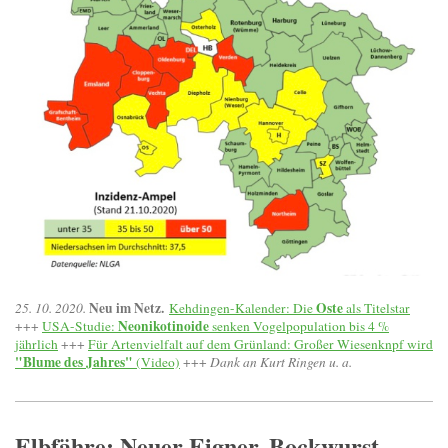
Neu im Netz.
Oste
25. 10. 2020.
Kehdingen-Kalender: Die
als Titelstar
Neonikotinoide
+++
USA-Studie:
senken Vogelpopulation bis 4 %
jährlich
+++
Für Artenvielfalt auf dem Grünland: Großer Wiesenknpf wird
"Blume des Jahres"
(Video)
+++
Dank an Kurt Ringen u. a.
Elbfähre: Neuer Eigner, Bockwurst