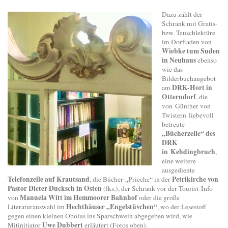
Dazu zählt der
Schrank mit Gratis-
bzw. Tauschlektüre
im Dorfladen von
Wiebke tum Suden
in Neuhaus
ebenso
wie das
Bilderbuchangebot
DRK-Hort in
am
Otterndorf
, die
von Günther von
Twistern liebevoll
betreute
„Bücherzelle“ des
DRK
in Kehdingbruch
,
eine weitere
ausgediente
Telefonzelle auf Krautsand
Petrikirche von
, die Bücher-„Prieche“ in der
Pastor Dieter Ducksch in Osten
(lks.), der Schrank vor der Tourist-Info
Manuela Witt im Hemmoorer Bahnhof
von
oder die große
Hechthäuser „Engelstüvchen“
Literaturauswahl im
, wo der Lesestoff
gegen einen kleinen Obolus ins Sparschwein abgegeben wird, wie
Uwe Dubbert
Mitinitiator
erläutert (Fotos oben).