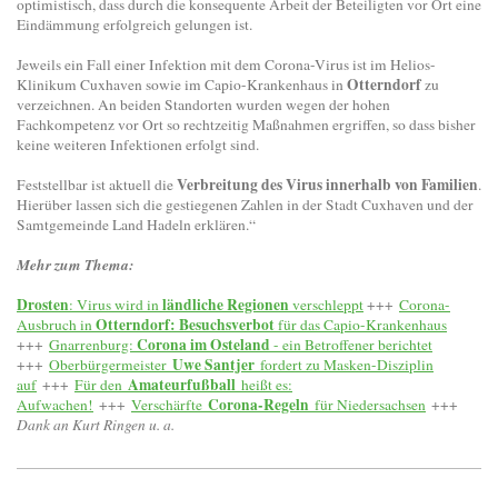
optimistisch, dass durch die konsequente Arbeit der Beteiligten vor Ort eine
Eindämmung erfolgreich gelungen ist.
Jeweils ein Fall einer Infektion mit dem Corona-Virus ist im Helios-
Otterndorf
Klinikum Cuxhaven sowie im Capio-Krankenhaus in
zu
verzeichnen. An beiden Standorten wurden wegen der hohen
Fachkompetenz vor Ort so rechtzeitig Maßnahmen ergriffen, so dass bisher
keine weiteren Infektionen erfolgt sind.
Verbreitung des Virus innerhalb von Familien
Feststellbar ist aktuell die
.
Hierüber lassen sich die gestiegenen Zahlen in der Stadt Cuxhaven und der
Samtgemeinde Land Hadeln erklären.“
Mehr zum Thema:
Drosten
ländliche Regionen
: Virus wird in
verschleppt
+++
Corona-
Otterndorf: Besuchsverbot
Ausbruch in
für das Capio-Krankenhaus
Corona im Osteland
+++
Gnarrenburg:
- ein Betroffener berichtet
Uwe Santjer
+++
Oberbürgermeister
fordert zu Masken-Disziplin
Amateurfußball
auf
+++
Für den
heißt es:
Corona-Regeln
Aufwachen!
+++
Verschärfte
für Niedersachsen
+++
Dank an Kurt Ringen u. a.