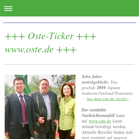
www.oste.de - die Websites für das Osteland
+++ Oste-Ticker +++
www.oste.de +++
Zehn Jahre
zurückgeblickt:
Das
2010
geschah
: Japaner
studieren Osteland-Tourismus
-
Aus dem oste.de-Archiv
...
Der verstärkte
Nachrichtenanfall
kann
auf
www.oste.de
kaum
zeitnah bewältigt werden.
Aktuelle Berichte finden sich
jetzt verstärkt auf unseren