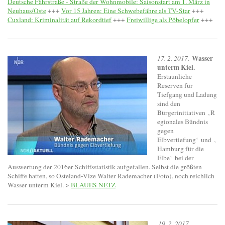
Deutsche Fährstraße - Straße der Wohnmobile: Saisonstart am 1. März in
Neuhaus/Oste
+++
Vor 15 Jahren: Eine Schwebefähre als TV-Star
+++
Cuxland: Kriminalität auf Rekordtief
+++
Freiwillige als Pöbelopfer
+++
Wasser
17. 2. 2017.
unterm Kiel.
Erstaunliche
Reserven für
Tiefgang und Ladung
sind den
Bürgerinitiativen ‚R
egionales Bündnis
gegen
Elbvertiefung‘ und ‚
Hamburg für die
Elbe‘ bei der
Auswertung der 2016er Schiffsstatistik aufgefallen. Selbst die größten
Schiffe hatten, so Osteland-Vize Walter Rademacher (Foto), noch reichlich
Wasser unterm Kiel. >
BLAUES NETZ
19. 2. 2017.