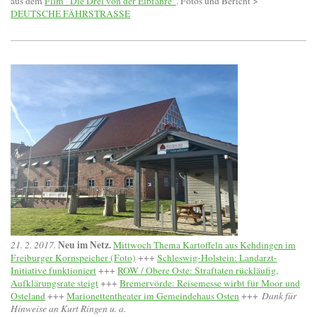
aus dem
Film "Die Drei von der Elbfähre"
. Fotos und Bericht >
DEUTSCHE FÄHRSTRASSE
Neu im Netz.
21. 2. 2017.
Mittwoch Thema Kartoffeln aus Kehdingen im
Freiburger Kornspeicher (Foto)
+++
Schleswig-Holstein: Landarzt-
Initiative funktioniert
+++
ROW / Obere Oste: Straftaten rückläufig,
Aufklärungsrate steigt
+++
Bremervörde: Reisemesse wirbt für Moor und
Osteland
+++
Marionettentheater im Gemeindehaus Osten
+++
Dank für
Hinweise an Kurt Ringen u. a.