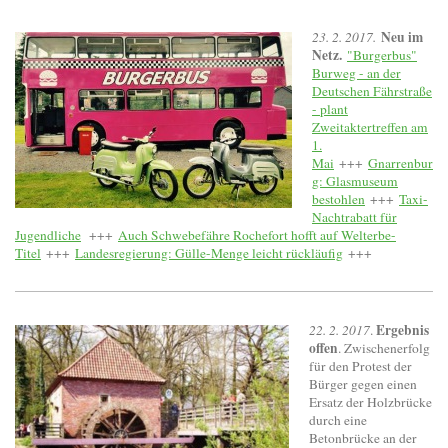
Neu im
23. 2. 2017.
Netz.
"Burgerbus"
Burweg - an der
Deutschen Fährstraße
- plant
Zweitaktertreffen am
1.
Mai
+++
Gnarrenbur
g: Glasmuseum
bestohlen
+++
Taxi-
Nachtrabatt für
Jugendliche
+++
Auch Schwebefähre Rochefort hofft auf Welterbe-
Titel
+++
Landesregierung: Gülle-Menge leicht rückläufig
+++
Ergebnis
22. 2. 2017
.
offen
. Zwischenerfolg
für den Protest der
Bürger gegen einen
Ersatz der Holzbrücke
durch eine
Betonbrücke an der