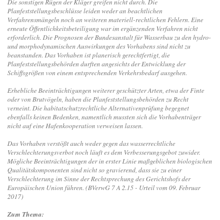
Die sonstigen Rügen der Kläger greifen nicht durch. Die
Planfeststellungsbeschlüsse leiden weder an beachtlichen
Verfahrensmängeln noch an weiteren materiell-rechtlichen Fehlern. Eine
erneute Öffentlichkeitsbeteiligung war im ergänzenden Verfahren nicht
erforderlich. Die Prognosen der Bundesanstalt für Wasserbau zu den hydro-
und morphodynamischen Auswirkungen des Vorhabens sind nicht zu
beanstanden. Das Vorhaben ist planerisch gerechtfertigt, die
Planfeststellungsbehörden durften angesichts der Entwicklung der
Schiffsgrößen von einem entsprechenden Verkehrsbedarf ausgehen.
Erhebliche Beeinträchtigungen weiterer geschützter Arten, etwa der Finte
oder von Brutvögeln, haben die Planfeststellungsbehörden zu Recht
verneint. Die habitatschutzrechtliche Alternativenprüfung begegnet
ebenfalls keinen Bedenken, namentlich mussten sich die Vorhabenträger
nicht auf eine Hafenkooperation verweisen lassen.
Das Vorhaben verstößt auch weder gegen das wasserrechtliche
Verschlechterungsverbot noch läuft es dem Verbesserungsgebot zuwider.
Mögliche Beeinträchtigungen der in erster Linie maßgeblichen biologischen
Qualitätskomponenten sind nicht so gravierend, dass sie zu einer
Verschlechterung im Sinne der Rechtsprechung des Gerichtshofs der
Europäischen Union führen. (BVerwG 7 A 2.15 - Urteil vom 09. Februar
2017)
Zum Thema: