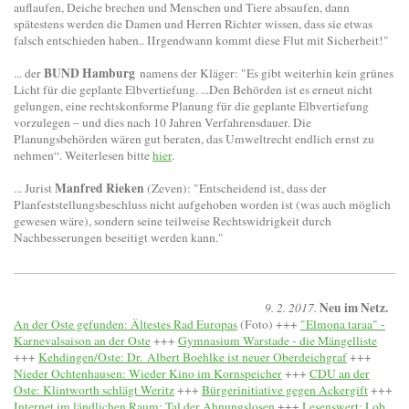
auflaufen, Deiche brechen und Menschen und Tiere absaufen, dann
spätestens werden die Damen und Herren Richter wissen, dass sie etwas
falsch entschieden haben.. IIrgendwann kommt diese Flut mit Sicherheit!"
BUND Hamburg
... der
namens der Kläger: "
Es gibt weiterhin kein grünes
Licht für die geplante Elbvertiefung. ...Den Behörden ist es erneut nicht
gelungen, eine rechtskonforme Planung für die geplante Elbvertiefung
vorzulegen – und dies nach 10 Jahren Verfahrensdauer. Die
Planungsbehörden wären gut beraten, das Umweltrecht endlich ernst zu
nehmen“. Weiterlesen bitte
hier
.
Manfred Rieken
... Jurist
(Zeven): "Entscheidend ist, dass der
Planfeststellungsbeschluss nicht aufgehoben worden ist (was auch möglich
gewesen wäre), sondern seine teilweise Rechtswidrigkeit durch
Nachbesserungen beseitigt werden kann."
Neu im Netz.
9. 2. 2017.
An der Oste gefunden: Ältestes Rad Europas
(Foto) +++
"Elmona taraa" -
Karnevalsaison an der Oste
+++
Gymnasium Warstade - die Mängelliste
+++
Kehdingen/Oste: Dr. Albert Boehlke ist neuer Oberdeichgraf
+++
Nieder Ochtenhausen: Wieder Kino im Kornspeicher
+++
CDU an der
Oste: Klintworth schlägt Weritz
+++
Bürgerinitiative gegen Ackergift
+++
Internet im ländlichen Raum: Tal der Ahnungslosen
+++
Lesenswert: Lob