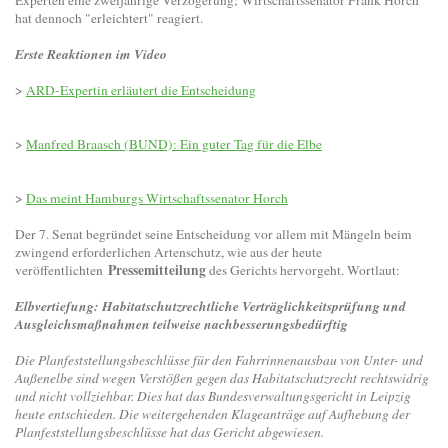
Experten eine zweijährige Verzögerung; Wirtschaftssenator Frank Horch
hat dennoch "erleichtert" reagiert.
Erste Reaktionen im Video
>
ARD-Expertin erläutert die Entscheidung
>
Manfred Braasch (BUND): Ein guter Tag für die Elbe
>
Das meint Hamburgs Wirtschaftssenator Horch
Der 7. Senat begründet seine Entscheidung vor allem mit Mängeln beim
zwingend erforderlichen Artenschutz, wie aus der heute
Pressemitteilung
veröffentlichten
des Gerichts hervorgeht. Wortlaut:
Elbvertiefung: Habitatschutzrechtliche Verträglichkeitsprüfung und
Ausgleichsmaßnahmen teilweise nachbesserungsbedürftig
Die Planfeststellungsbeschlüsse für den Fahrrinnenausbau von Unter- und
Außenelbe sind wegen Verstößen gegen das Habitatschutzrecht rechtswidrig
und nicht vollziehbar. Dies hat das Bundesverwaltungsgericht in Leipzig
heute entschieden. Die weitergehenden Klageanträge auf Aufhebung der
Planfeststellungsbeschlüsse hat das Gericht abgewiesen.