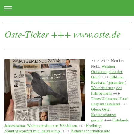
www.oste.de - die Websites für das Osteland
Oste-Ticker +++ www.oste.de
Neu im
25. 2. 2017.
Netz
.
Weniger
Gartenvögel an der
Oste?
+++
Elblink-
Reederei "garantiert"
Weiterführung des
Fährbetriebs
+++
Thees Uhlmann (Foto)
singt im Osteland
+++
Obere Oste:
Krötenschützer
gesucht
+++
Osteland-
Jahresthema: Weihnachtsflut vor 300 Jahren
+++
Freiburg:
Sonntagskonzert mit "flautissimo"
+++
Kehdinger erhalten alte