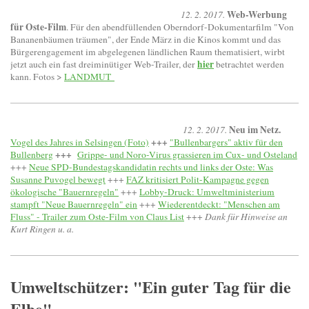
Web-Werbung
12. 2. 2017.
für Oste-Film
. Für den abendfüllenden Oberndorf-Dokumentarfilm "Von
Bananenbäumen träumen", der Ende März in die Kinos kommt und das
Bürgerengagement im abgelegenen ländlichen Raum thematisiert, wirbt
hier
jetzt auch ein fast dreiminütiger Web-Trailer, der
betrachtet werden
kann. Fotos >
LANDMUT
Neu im Netz.
12. 2. 2017.
+++
Vogel des Jahres in Selsingen (Foto)
"Bullenbargers" aktiv für den
+++
Bullenberg
Grippe- und Noro-Virus grassieren im Cux- und Osteland
+++
Neue SPD-Bundestagskandidatin rechts und links der Oste: Was
Susanne Puvogel bewegt
+++
FAZ kritisiert Polit-Kampagne gegen
ökologische "Bauernregeln"
+++
Lobby-Druck: Umweltministerium
stampft "Neue Bauernregeln" ein
+++
Wiederentdeckt: "Menschen am
Fluss" - Trailer zum Oste-Film von Claus List
+++
Dank für Hinweise an
Kurt Ringen u. a.
Umweltschützer: "Ein guter Tag für die
Elbe"