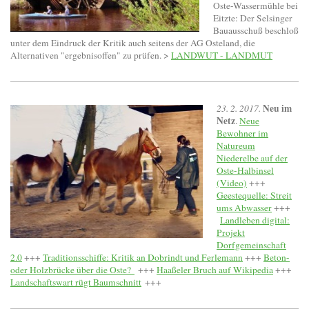
Oste-Wassermühle bei
Eitzte: Der Selsinger
Bauausschuß beschloß
unter dem Eindruck der Kritik auch seitens der AG Osteland, die
Alternativen "ergebnisoffen" zu prüfen. >
LANDWUT - LANDMUT
Neu im
23. 2. 2017.
Netz
.
Neue
Bewohner im
Natureum
Niederelbe auf der
Oste-Halbinsel
(Video)
+++
Geestequelle: Streit
ums Abwasser
+++
Landleben digital:
Projekt
Dorfgemeinschaft
2.0
+++
Traditionsschiffe: Kritik an Dobrindt und Ferlemann
+++
Beton-
oder Holzbrücke über die Oste?
+++
Haaßeler Bruch auf Wikipedia
+++
Landschaftswart rügt Baumschnitt
+++