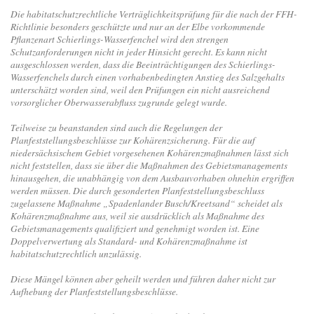
Die habitatschutzrechtliche Verträglichkeitsprüfung für die nach der FFH-
Richtlinie besonders geschützte und nur an der Elbe vorkommende
Pflanzenart Schierlings-Wasserfenchel wird den strengen
Schutzanforderungen nicht in jeder Hinsicht gerecht. Es kann nicht
ausgeschlossen werden, dass die Beeinträchtigungen des Schierlings-
Wasserfenchels durch einen vorhabenbedingten Anstieg des Salzgehalts
unterschätzt worden sind, weil den Prüfungen ein nicht ausreichend
vorsorglicher Oberwasserabfluss zugrunde gelegt wurde.
Teilweise zu beanstanden sind auch die Regelungen der
Planfeststellungsbeschlüsse zur Kohärenzsicherung. Für die auf
niedersächsischem Gebiet vorgesehenen Kohärenzmaßnahmen lässt sich
nicht feststellen, dass sie über die Maßnahmen des Gebietsmanagements
hinausgehen, die unabhängig von dem Ausbauvorhaben ohnehin ergriffen
werden müssen. Die durch gesonderten Planfeststellungsbeschluss
zugelassene Maßnahme „Spadenlander Busch/Kreetsand“ scheidet als
Kohärenzmaßnahme aus, weil sie ausdrücklich als Maßnahme des
Gebietsmanagements qualifiziert und genehmigt worden ist. Eine
Doppelverwertung als Standard- und Kohärenzmaßnahme ist
habitatschutzrechtlich unzulässig.
Diese Mängel können aber geheilt werden und führen daher nicht zur
Aufhebung der Planfeststellungsbeschlüsse.