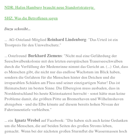
NDR: Hafen Hamburg braucht neue Standortstrategie
SHZ: Was die Betroffenen sagen
Dazu schreibt...
Reinhard Lindenberg
...
AG-Osteland-Mitglied
: "Das Urteil ist ein
Trostpreis für den Umweltschutz."
Burkhard Ziemens
... Ostefreund
: "Nicht mal eine Gefährdung der
Seeschwalbenkolonie mit den letzten europäischen Trauerseeschwalben
durch die Verfüllung der Medemrinne nimmt das Gericht an. (...) Gut, dass
es Menschen gibt, die nicht nur das endlose Wachstum im Blick haben,
sondern die Gefahren für die Menschen hinter den Deichen und die
irreparablen Schäden am Fluss und seiner einzigartigen Natur! Das ist
Heimatschutz im besten Sinne. Die Elberegion muss ausbaden, dass in
Norddeutschland bis heute Kleinstaaterei herrscht - sonst hätte man keine
Probleme damit, die größten Pötte an Bremerhaven und Wilhelmshaven
abzugeben - und die Elbe könnte auf diesem bereits hohen Niveau der
Fahrrinnentiefe verbleiben."
Ignatz Wrobel
... ein
auf Facebook:
"Die haben sich auch keine Gedanken
um die Menschen, die auf beiden Seiten des großen Stroms leben,
gemacht. Wenn bei der nächsten großen Sturmflut die Wassermassen hoch