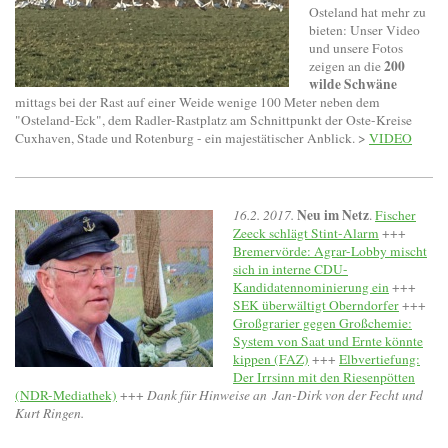
Osteland hat mehr zu
bieten: Unser Video
und unsere Fotos
200
zeigen an die
wilde Schwäne
mittags bei der Rast auf einer Weide wenige 100 Meter neben dem
"Osteland-Eck", dem Radler-Rastplatz am Schnittpunkt der Oste-Kreise
Cuxhaven, Stade und Rotenburg - ein majestätischer Anblick. >
VIDEO
Neu im Netz
16.2. 2017.
.
Fischer
Zeeck schlägt Stint-Alarm
+++
Bremervörde: Agrar-Lobby mischt
sich in interne CDU-
Kandidatennominierung ein
+++
SEK überwältigt Oberndorfer
+++
Großgrarier gegen Großchemie:
System von Saat und Ernte könnte
kippen (FAZ)
+++
Elbvertiefung:
Der Irrsinn mit den Riesenpötten
(NDR-Mediathek)
+++
Dank für Hinweise an Jan-Dirk von der Fecht und
Kurt Ringen.