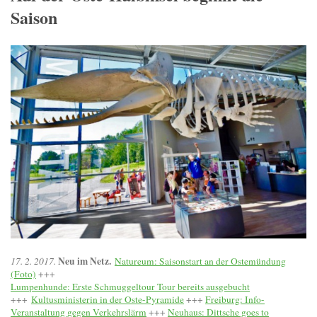
Saison
Neu im Netz.
17. 2. 2017.
Natureum: Saisonstart an der Ostemündung
(Foto)
+++
Lumpenhunde: Erste Schmuggeltour Tour bereits ausgebucht
+++
Kultusministerin in der Oste-Pyramide
+++
Freiburg: Info-
Veranstaltung gegen Verkehrslärm
+++
Neuhaus: Dittsche goes to