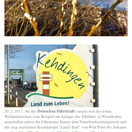
Deutschen Fährstraß
20. 2. 2017.
An der
e zeigen sich die ersten
Weidenkätzchen, zum Beispiel am Anleger der
Elbfähre
in Wischhafen,
unmittelbar neben der Fährmann-Statue, dem Naturbeobachtungsturm und
der urig-maritimen
Kioskkneipe "Land's End"
von Wirt Peter Ibs, bekannt