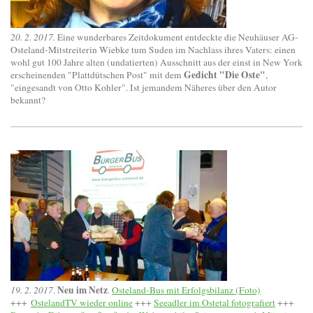
20. 2. 2017.
Eine wunderbares Zeitdokument entdeckte die Neuhäuser AG-
Osteland-Mitstreiterin Wiebke tum Suden im Nachlass ihres Vaters: einen
wohl gut 100 Jahre alten (undatierten) Ausschnitt aus der einst in New York
Gedicht "Die Oste"
erscheinenden "Plattdütschen Post" mit dem
,
"eingesandt von Otto Kohler". Ist jemandem Näheres über den Autor
bekannt?
Neu im Netz
19. 2. 2017
.
.
Osteland-Bus mit Erfolgsbilanz (Foto)
+++
OstelandTV wieder online
+++
Seeadler im Ostetal fotografiert
+++