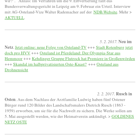
wir?".
Anlass: Im Verfahren um die 9. Elbvertiefung fällt das
Bundesverwaltungsgericht in Leipzig am 9. Februar ein Urteil. Interview
mit AG-Osteland-Vize Walter Rademacher auf der
NDR-Website
. Mehr >
AKTUELL
.
Neu im
5. 2. 2017.
Netz
.
Jetzt online: neue Folge von Osteland-TV
+++
Stadt Rotenburg jetzt
doch pro HVV
+++
Osteland ist Pferdeland: Der Olympia-Star aus
Hemmoor
+++
Kehdinger Gruppe Flutrock hat Premiere in Großenwörden
+++
Skandal im halbprivatisierten Oste-Knast?
+++
Osteland aus
Drohnensicht
Rusch in
2. 2. 2017.
Osten
. Aus dem Nachlass der Arztfamilie Ludwig haben fünf Ostener
Bürger rund 120 Bilder des Landschaftsmalers Dietrich Rusch (1863 -
1959) erworben, um sie für die Nachwelt zu sichern. Die Werke sollen am
5. Mai ausgestellt werden, wie der Heimatverein ankündigt. >
GOLDENES
NETZ OSTE