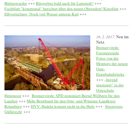
Büttenwarder
+++
Bürgerbus bald auch für Lamstedt?
+++
Fachblatt "kommunal" berichtet über den neuen Oberndorf-Kinofilm
+++
Elbvertiefung: Noch viel Wasser unterm Kiel
+++
Neu im
16. 2. 2017.
Netz
.
Bremervörde:
Faszinierende
Fotos von der
Montage der neuen
Oste-
Eisenbahnbrücke
+++
„Jugend
musiziert" in der
Osteschule
Hemmoor
+++
Bremervörde: SPD nominiert Bernd Wölbern für den
Landtag
+++
Mehr Breitband für den Oste- und Wümme-Landkreis
Rotenburg
+++
HVV: Hadeln kommt nicht in die Hufe
+++
Strengeres
Güllerecht
+++