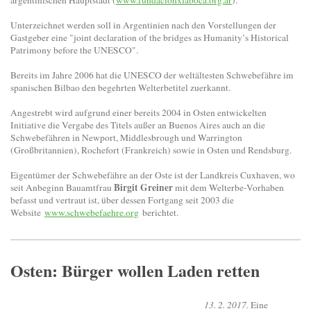
argentinischen Hauptstadt (
www.fundacionxlaboca.org.ar
).
Unterzeichnet werden soll in Argentinien nach den Vorstellungen der
Gastgeber eine "joint declaration of the bridges as Humanity’s Historical
Patrimony before the UNESCO".
Bereits im Jahre 2006 hat die UNESCO der weltältesten Schwebefähre im
spanischen Bilbao den begehrten Welterbetitel zuerkannt.
Angestrebt wird aufgrund einer bereits 2004 in Osten entwickelten
Initiative die Vergabe des Titels außer an Buenos Aires auch an die
Schwebefähren in Newport, Middlesbrough und Warrington
(Großbritannien), Rochefort (Frankreich) sowie in Osten und Rendsburg.
Eigentümer der Schwebefähre an der Oste ist der Landkreis Cuxhaven, wo
Birgit Greiner
seit Anbeginn Bauamtfrau
mit dem Welterbe-Vorhaben
befasst und vertraut ist, über dessen Fortgang seit 2003 die
Website
www.schwebefaehre.org
berichtet.
Osten: Bürger wollen Laden retten
13. 2. 2017.
Eine