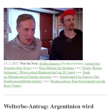
Neu im Netz
13. 2. 2017
.
.
Steffen Jantzen (
Großenwörden)
gastiert bei
Youtube-Star (Foto)
+++
Neue Brücke für Neuhaus
+++
"Feuer, Wasser,
Schlamm": Wingst plant Hindernislauf am 29. April
+++
Dank
an Oberdeichgraf Gunter Armonat
+++
Ostefreund Uwe Santjer: Der
Traditionsschifffahrt helfen!
+++
Niedersachsen: Eine Frau kämpft um ihr
Dorf (Video)
Welterbe-Antrag: Argentinien wird