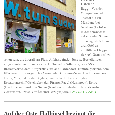
Osteland
flaggt
. Von den
Ostequellen bei
Tostedt bis zur
Mündung bei
Neuhaus (Foto) wird
in der demnächst
anlaufenden Saison
die neugestaltete, in
drei Größen
Flagge
erhältliche
der AG Osteland
zu
sehen sein, die überall am Fluss Anklang findet. Jüngste Bestellungen
gingen unter anderem ein von der Touristik Sittensen, dem ASV
Bremervörde, dem Bürgerbus Osteland (Oldendorf-Himmelpforten), dem
Fährverein Brobergen, den Gemeinden Großenwörden, Hechthausen und
Osten, Mitgliedern der Seglergemeinschaft Oberndorf, dem
Restaurantschiff Ostekieker, den Firmen Pagel (Hemmoor), Reibe
(Hechthausen) und tum Suden (Neuhaus) sowie dem Heimatverein
Geversdorf. Preise, Größen und Bezugsquelle >
AG OSTELAND
Auf der Oste-Halbinsel beginnt die