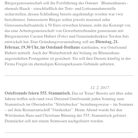
Bürgergenossenschaft soll die Fortführung des Ostener Blumenhauses -
ehemals Haack - einschließlich der Toto- und Lottoannahmestelle
sicherstellen, dessen Schließung bereits angekündigt worden war (wir
berichteten). Interessierte Bürger sollen jeweils maximal zehn
Genossenschaftsanteile à 50 Euro erwerben können, sieht das Konzept vor,
das eine Arbeitsgemeinschaft von Gewerbetreibenden gemeinsam mit
Bürgermeister Carsten Hubert (Foto) und Gemeindedirektor Torsten Juls
Dienstag, 21.
entwickelt hat. Eine Gründungsveranstaltung soll am
Februar, 19.30 Uhr, im Osteland-Festhaus
stattfinden, wie Ostefreund
Hubert mitteilt. Auch der Weiterbetrieb der bislang im Blumenhaus
angesiedelten Postagentur ist gesichert: Sie soll ihre Dienste künftig in der
Firma Fregin im ehemaligen Kreissparkassen-Gebäude anbieten.
12. 2. 2017
.
Ostefreunde feiern 555. Stammtisch.
Das ist Treue! Bereits seit über zehn
Jahren treffen sich rund zwei Dutzend Ostefreunde jeden Sonntag zum
Stammtisch im Oberndorfer "Störtebecker" beziehungsweise – im Sommer
– auf dem Restaurantschiff "Ostekieker". Heute Abend wurde bei den
Wirtsleuten Hans und Christiane Bünning der 555. Stammtisch gefeiert.
Demnächst soll mit einem Stintessen nachgefeiert werden.