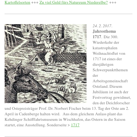
Kartoffelsorten
+++
Zu viel Geld fürs Natureum Niederelbe?
+++
24. 2. 2017
.
Jahresthema
1717
. Die 300.
Wiederkehr der
katastrophalen
Weihnachtsflut von
1717 ist eines der
diesjährigen
Schwerpunktthemen
der
Arbeitsgemeinschaft
Osteland. Diesem
Jubiläum ist auch der
Festvortrag gewidmet,
den der Deichforscher
und Ostepreisträger Prof. Dr. Norbert Fischer beim 13. Tag der Oste am 2.
April in Cadenberge halten wird. Aus dem gleichem Anlass plant das
Kehdinger Schifffahrtsmuseum in Wischhafen, das Ostern in die Saison
startet, eine Ausstellung. Sonderseite >
1717