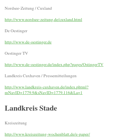
Nordsee-Zeitung / Cuxland
http://www.nordsee-zeitung.de/cuxland.html
De Oestinger
http://www.de-oestinger.de
Oestinger TV
http://www.de-oestinger.de/index.php?pages/OstingerTV
Landkreis Cuxhaven / Pressemitteilungen
http://www.landkreis-cuxhaven.de/index.phtml?
mNavID=1779.9&sNavID=1779.116&La=1
Landkreis Stade
Kreiszeitung
http://www.kreiszeitung-wochenblatt.de/e-paper/