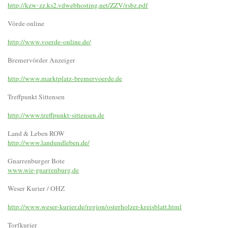
http://kzw-zz.ks2.vdwebhosting.net/ZZV/rsbz.pdf
Vörde online
http://www.voerde-online.de/
Bremervörder Anzeiger
http://www.marktplatz-bremervoerde.de
Treffpunkt Sittensen
http://www.treffpunkt-sittensen.de
Land & Leben ROW
http://www.landundleben.de/
Gnarrenburger Bote
www.wir-gnarrenburg.de
Weser Kurier / OHZ
http://www.weser-kurier.de/region/osterholzer-kreisblatt.html
Torfkurier