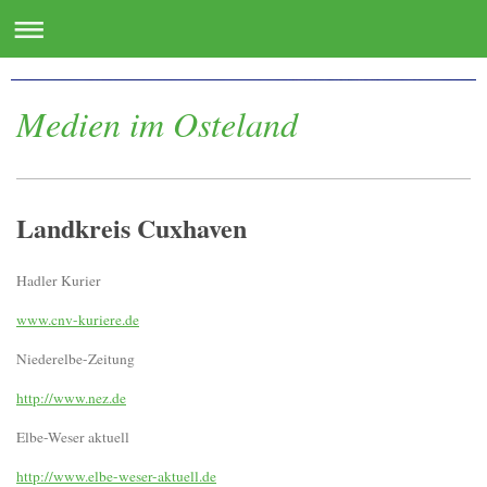
www.oste.de - die Websites für das Osteland
Medien im Osteland
Landkreis Cuxhaven
Hadler Kurier
www.cnv-kuriere.de
Niederelbe-Zeitung
http://www.nez.de
Elbe-Weser aktuell
http://www.elbe-weser-aktuell.de