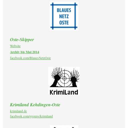
Oste-Skipper
Website
Archiv bis Mai 2014
facebook.com/BlauesNetzOste
Krimiland Kehdingen-Oste
krimiland.de
facebook.com/groups/krimiland