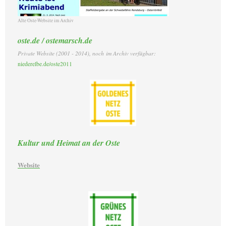
Alte Oste-Website im Archiv
oste.de / ostemarsch.de
Private Website (2001 - 2014)
, noch
im Archiv verfügbar:
niederelbe.de/oste2011
Kultur und Heimat an der Oste
Website