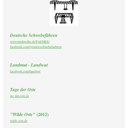
Deutsche Schwebefähren
www.niederelbe.de/FAEHRE/
facebook.com/groups/schwebefaehren
Landmut - Landwut
facebook.com/landwut
Tage der Oste
tag.der.oste.de
(2012)
"Wilde Oste"
wilde.oste.de