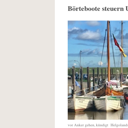
Börteboote steuern 
vor Anker gehen, kündigt Helgolands