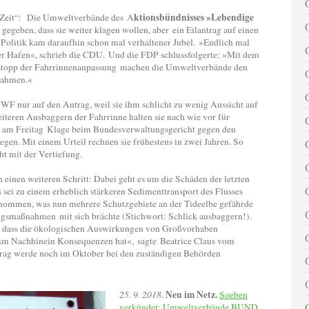
ktionsbündnisses »Lebendige
„Zeit“: Die Umweltverbände des A
gegeben, dass sie weiter klagen wollen, aber ein Eilantrag auf einen
 Politik kam daraufhin schon mal verhaltener Jubel. »Endlich mal
er Hafen«, schrieb die CDU. Und die FDP schlussfolgerte: »Mit dem
ustopp der Fahrrinnenanpassung machen die Umweltverbände den
ßnahmen.«
 nur auf den Antrag, weil sie ihm schlicht zu wenig Aussicht auf
teren Ausbaggern der Fahrrinne halten sie nach wie vor für
ch am Freitag Klage beim Bundesverwaltungsgericht gegen den
gen. Mit einem Urteil rechnen sie frühestens in zwei Jahren. So
cht mit der Vertiefung.
inen weiteren Schritt: Dabei geht es um die Schäden der letzten
 sei zu einem erheblich stärkeren Sedimenttransport des Flusses
ommen, was nun mehrere Schutzgebiete an der Tideelbe gefährde
smaßnahmen mit sich brächte (Stichwort: Schlick ausbaggern!).
, dass die ökologischen Auswirkungen von Großvorhaben
s im Nachhinein Konsequenzen hat«, sagte Beatrice Claus vom
rag werde noch im Oktober bei den zuständigen Behörden
Neu im Netz.
25. 9. 2018.
Soeben
verkündet: Umweltverbände BUND