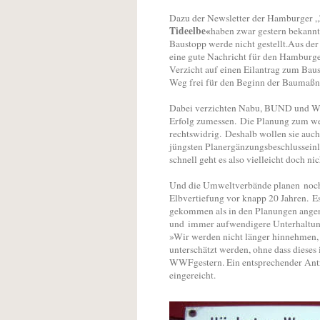
Dazu der Newsletter der Hamburger 
Tideelbe«
haben zwar gestern bekannt 
Baustopp werde nicht gestellt.Aus der
eine gute Nachricht für den Hamburg
Verzicht auf einen Eilantrag zum Ba
Weg frei für den Beginn der Bauma
Dabei verzichten Nabu, BUND und WWF
Erfolg zumessen. Die Planung zum wei
rechtswidrig. Deshalb wollen sie au
jüngsten Planergänzungsbeschlusseinle
schnell geht es also vielleicht doch ni
Und die Umweltverbände planen noch e
Elbvertiefung vor knapp 20 Jahren. Es
gekommen als in den Planungen angen
und immer aufwendigere Unterhaltung
»Wir werden nicht länger hinnehmen
unterschätzt werden, ohne dass diese
WWFgestern. Ein entsprechender Ant
eingereicht.