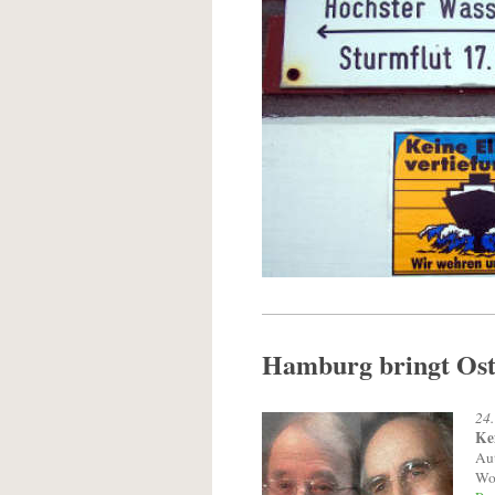
Hamburg bringt Ost
24.
Ke
Aut
Woc