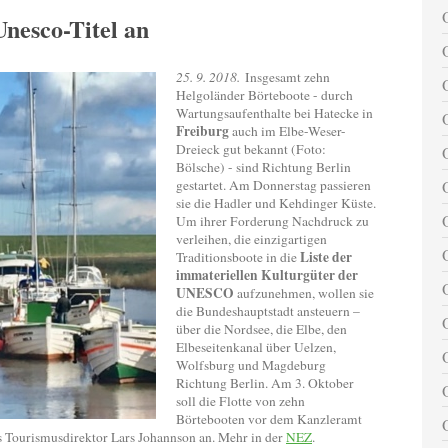
Unesco-Titel an
25. 9. 2018.
Insgesamt zehn
Helgoländer Börteboote - durch
Wartungsaufenthalte bei Hatecke in
Freiburg
auch im Elbe-Weser-
Dreieck gut bekannt (Foto:
Bölsche) - sind Richtung Berlin
gestartet. Am Donnerstag passieren
sie die Hadler und Kehdinger Küste.
Um ihrer Forderung Nachdruck zu
verleihen, die einzigartigen
Liste der
Traditionsboote in die
immateriellen Kulturgüter der
UNESCO
aufzunehmen, wollen sie
die Bundeshauptstadt ansteuern –
über die Nordsee, die Elbe, den
Elbeseitenkanal über Uelzen,
Wolfsburg und Magdeburg
Richtung Berlin. Am 3. Oktober
soll die Flotte von zehn
Börtebooten vor dem Kanzleramt
 Tourismusdirektor Lars Johannson an. Mehr in der
NEZ
.