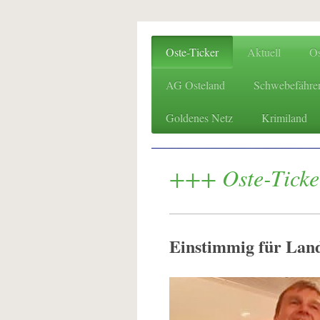
Oste-Ticker
Aktuell
O
AG Osteland
Schwebefähre
Goldenes Netz
Krimiland
+++ Oste-Tick
Einstimmig für Land