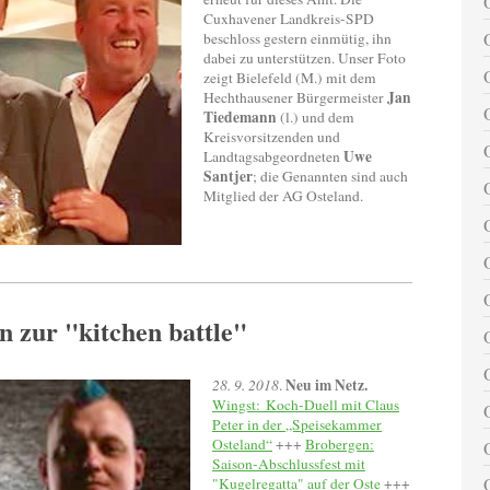
Cuxhavener Landkreis-SPD
beschloss gestern einmütig, ihn
dabei zu unterstützen. Unser Foto
zeigt Bielefeld (M.) mit dem
Jan
Hechthausener Bürgermeister
Tiedemann
(l.) und dem
Kreisvorsitzenden und
Uwe
Landtagsabgeordneten
Santjer
; die Genannten sind auch
Mitglied der AG Osteland.
n zur "kitchen battle"
Neu im Netz.
28. 9. 2018
.
Wingst:
Koch-Duell mit Claus
Peter in der „Speisekammer
Osteland“
+++
Brobergen:
Saison-Abschlussfest mit
"Kugelregatta" auf der Oste
+++