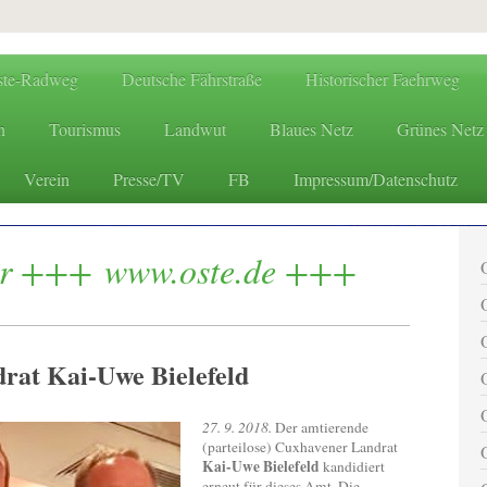
ste-Radweg
Deutsche Fährstraße
Historischer Faehrweg
n
Tourismus
Landwut
Blaues Netz
Grünes Netz
Verein
Presse/TV
FB
Impressum/Datenschutz
www.oste.de - die Websites
er +++ www.oste.de +++
rat Kai-Uwe Bielefeld
27. 9. 2018.
Der amtierende
(parteilose) Cuxhavener Landrat
Kai-Uwe Bielefeld
kandidiert
erneut für dieses Amt. Die