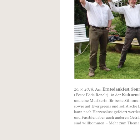
Erntedankfest, Sonn
26. 9. 2018.
Am
Kulturmü
(Foto: Edda Renelt) in der
und eine Musikerin für beste Stimmu
sowie auf Evergreens und solistische 
kann nach Herzenslust gefeiert werden
und Fassbier, aber auch anderen Geträn
sind willkommen. - Mehr zum Thema