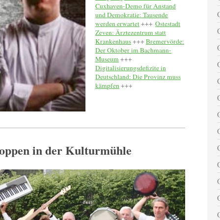
Cuxhaven-Demo für Anstand
und Demokratie: Tausende
werden erwartet
+++
Ostestadt
Zeven: Ärztezentrum statt
Krankenhaus
+++
Bremervörde:
Der Oktober im Bachmann-
Museum
+++
Digitalisierungsdefizite in
Deutschland: Die Provinz muss
kämpfen
+++
oppen in der Kulturmühle