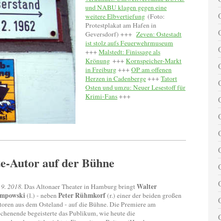
und NABU klagen gegen eine
weitere Elbvertiefung
(Foto:
Protestplakat am Hafen in
Geversdorf)
+++
Zeven: Ostestadt
ist stolz aufs Feuerwehrmuseum
+++
Malstedt: Finissage als
Krönung
+++
Kornspeicher-Markt
in Freiburg
+++
OP am offenen
Herzen in Cadenberge
+++
Tatort
Osten und umzu: Neuer Lesestoff für
Krimi-Fans
+++
e-Autor auf der Bühne
Walter
 9. 2018.
Das Altonaer Theater in Hamburg bringt
mpowski
Peter Rühmkorf
(l.) - neben
(r.) einer der beiden großen
oren aus dem Osteland - auf die Bühne. Die Premiere am
henende begeisterte das Publikum, wie heute die