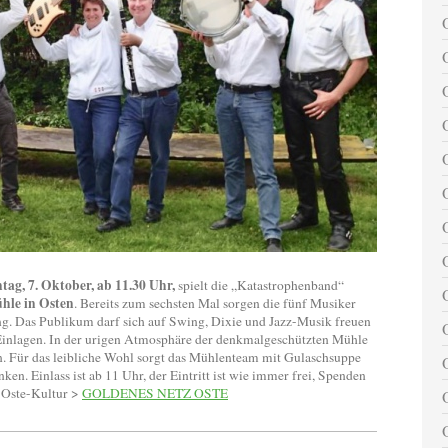
tag, 7. Oktober, ab 11.30 Uhr,
spielt die „Katastrophenband“
hle in Osten
. Bereits zum sechsten Mal sorgen die fünf Musiker
ng. Das Publikum darf sich auf Swing, Dixie und Jazz-Musik freuen
Einlagen. In der urigen Atmosphäre der denkmalgeschützten Mühle
. Für das leibliche Wohl sorgt das Mühlenteam mit Gulaschsuppe
ken. Einlass ist ab 11 Uhr, der Eintritt ist wie immer frei, Spenden
 Oste-Kultur >
GOLDENES NETZ OSTE