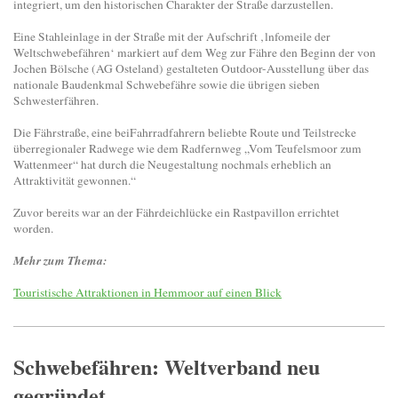
integriert, um den historischen Charakter der Straße darzustellen.
Eine Stahleinlage in der Straße mit der Aufschrift ‚lnfomeile der
Weltschwebefähren‘ markiert auf dem Weg zur Fähre den Beginn der von
Jochen Bölsche (AG Osteland) gestalteten Outdoor-Ausstellung über das
nationale Baudenkmal Schwebefähre sowie die übrigen sieben
Schwesterfähren.
Die Fährstraße, eine beiFahrradfahrern beliebte Route und Teilstrecke
überregionaler Radwege wie dem Radfernweg „Vom Teufelsmoor zum
Wattenmeer“ hat durch die Neugestaltung nochmals erheblich an
Attraktivität gewonnen.“
Zuvor bereits war an der Fährdeichlücke ein Rastpavillon errichtet
worden.
Mehr zum Thema:
Touristische Attraktionen in Hemmoor auf einen Blick
Schwebefähren: Weltverband neu
gegründet