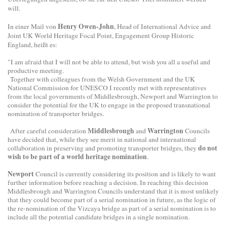
will.
Henry Owen-John
In einer Mail von
, Head of International Advice and
Joint UK World Heritage Focal Point, Engagement Group Historic
England, heißt es:
"I am afraid that I will not be able to attend, but wish you all a useful and
productive meeting.
Together with colleagues from the Welsh Government and the UK
National Commission for UNESCO I recently met with representatives
from the local governments of Middlesbrough, Newport and Warrington to
consider the potential for the UK to engage in the proposed transnational
nomination of transporter bridges.
Middlesbrough
Warrington
After careful consideration
and
Councils
have decided that, while they see merit in national and international
do not
collaboration in preserving and promoting transporter bridges, they
wish to be part of a world heritage nomination
.
Newport
Council is currently considering its position and is likely to want
further information before reaching a decision. In reaching this decision
Middlesbrough and Warrington Councils understand that it is most unlikely
that they could become part of a serial nomination in future, as the logic of
the re-nomination of the Vizcaya bridge as part of a serial nomination is to
include all the potential candidate bridges in a single nomination.