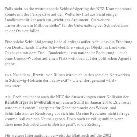
Falls nicht, so die weitreichende Schlussfolgerung des NEZ-Kommentators,
könnte mit der Perspektive auf den Welterbe-Titel aus Sicht einiger
Landkreispolitiker auch ein „wichtiges Argument“ für weitere
„Investitionen in Millionenhöhe“ für die Unterhaltung der Schwebefähre
an der Oste entfallen.
Eine solche Schlußfolgerung ließe allerdings außer Acht, dass die Erhaltung
von Deutschlands ältester Schwebefähre - einziges Objekt im Landkreis
Cuxhaven mit dem Titel „Baudenkmal von nationaler Bedeutung“ - auch
ohne Unesco-Würden auf einen Platz weit oben auf der politischen Agenda
gehört.
>>> Nach dem „Brexit“ von Bilbao wird auch in den sozialen Netzwerken
in Schleswig-Holstein der „Schwexit“ - wie er dort genannt wird -
diskutiert.
Als „Problem“ nennt auch die NEZ die Auswirkungen einer Kollision der
Rendsburger Schwebefähre
mit einem Schiff im Januar 2016: „Sie rostet
seitdem auf einem Lagerplatz für Kabeltrommeln des Wasser- und
Schifffahrtsamtes Rendsburg vor sich hin. Da eine Reparatur nicht infrage
komme, soll es einen Neubau geben. Doch noch ist völlig unklar, wann
diese neue Schwebefähre in Betrieb geht“, so die Zeitung.
Für weitere Informationen verweist das Blatt auch auf die 2002