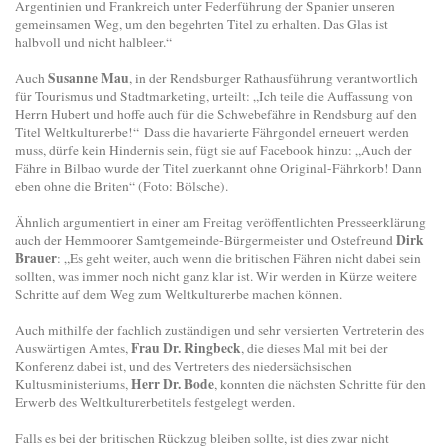
Argentinien und Frankreich unter Federführung der Spanier unseren
gemeinsamen Weg, um den begehrten Titel zu erhalten. Das Glas ist
halbvoll und nicht halbleer.“
Susanne Mau
Auch
, in der Rendsburger Rathausführung verantwortlich
für Tourismus und Stadtmarketing, urteilt: „Ich teile die Auffassung von
Herrn Hubert und hoffe auch für die Schwebefähre in Rendsburg auf den
Titel Weltkulturerbe!“ Dass die havarierte Fährgondel erneuert werden
muss, dürfe kein Hindernis sein, fügt sie auf Facebook hinzu: „Auch der
Fähre in Bilbao wurde der Titel zuerkannt ohne Original-Fährkorb! Dann
eben ohne die Briten“ (Foto: Bölsche).
Ähnlich argumentiert in einer am Freitag veröffentlichten Presseerklärung
Dirk
auch der Hemmoorer Samtgemeinde-Bürgermeister und Ostefreund
Brauer
: „Es geht weiter, auch wenn die britischen Fähren nicht dabei sein
sollten, was immer noch nicht ganz klar ist. Wir werden in Kürze weitere
Schritte auf dem Weg zum Weltkulturerbe machen können.
Auch mithilfe der fachlich zuständigen und sehr versierten Vertreterin des
Frau Dr. Ringbeck
Auswärtigen Amtes,
, die dieses Mal mit bei der
Konferenz dabei ist, und des Vertreters des niedersächsischen
Herr Dr. Bode
Kultusministeriums,
, konnten die nächsten Schritte für den
Erwerb des Weltkulturerbetitels festgelegt werden.
Falls es bei der britischen Rückzug bleiben sollte, ist dies zwar nicht