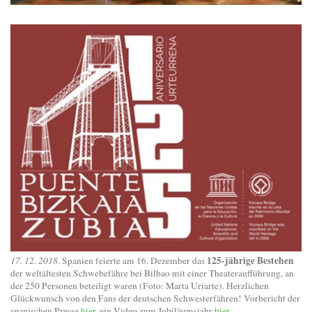
125-jährige Bestehen
17. 12. 2018
. Spanien feierte am 16. Dezember das
der weltältesten Schwebefähre bei Bilbao mit einer Theateraufführung, an
der 250 Personen beteiligt waren (Foto: Marta Uriarte). Herzlichen
Glückwunsch von den Fans der deutschen Schwesterfähren! Vorbericht der
spanischen Presse
hier
, ein Video zum Jubiläumsjahr
hier
.