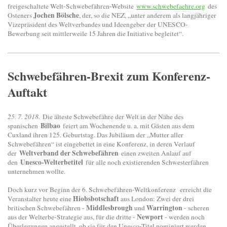
freigeschaltete Welt-Schwebefähren-Website
www.schwebefaehre.org
des
Jochen Bölsche
Osteners
, der, so die NEZ, „unter anderem als langjähriger
Vizepräsident des Weltverbandes und Ideengeber der UNESCO-
Bewerbung seit mittlerweile 15 Jahren die Initiative begleitet“.
Schwebefähren-Brexit zum Konferenz-
Auftakt
25. 7. 2018.
Die älteste Schwebefähre der Welt in der Nähe des
Bilbao
spanischen
feiert am Wochenende u. a. mit Gästen aus dem
Cuxland ihren 125. Geburtstag. Das Jubiläum der „Mutter aller
Schwebefähren“ ist eingebettet in eine Konferenz, in deren Verlauf
Weltverband der Schwebefähren
der
einen zweiten Anlauf auf
Unesco-Welterbetitel
den
für alle noch existierenden Schwesterfähren
unternehmen wollte.
Doch kurz vor Beginn der 6. Schwebefähren-Weltkonferenz erreicht die
Hiobsbotschaft
Veranstalter heute eine
aus London: Zwei der drei
Middlesbrough
Warrington
britischen Schwebefähren -
und
- scheren
Newport
aus der Welterbe-Strategie aus, für die dritte -
- werden noch
Überlegungen angestellt, ob sie für den Unesco-Titel nominiert werden