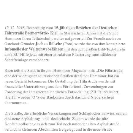
15-jährigen Bestehen der Deutschen
12. 12. 2018.
Rechtzeitig zum
Fährstraße Bremervörde- Kiel
im Mai nächsten Jahres hat die Stadt
Hemmoor ihren Teilabschnitt weiter aufgewertet: Zur Freude auch von
Jochen Bölsche
Osteland-Gründer
(Foto) wurde die von ihm konzipierte
Infomeile der Weltschwebefähren
mit den acht großen Bild-Text-Tafeln
dank EU-Hilfe jetzt mit einer attraktiven Pflasterung samt stählerner
Schrifteinlage verschönert.
Dazu teilt die Stadt in ihrem „Hemmoor-Magazin“ mit: „Die Fährstraße,
eine der wichtigsten touristischen Straßen der Stadt Hemmoor, hat ein
neues Gesicht bekommen. Die Gestaltung der Fährstraße wurde mit
finanzieller Unterstützung aus dem Förderfond ‚Zuwendungen zur
Förderung der Integrierten ländlichen Entwicklung (ZILE)‘ realisiert.
Hierfür wurden 73 % der Baukosten durch das Land Niedersachsen
übernommen.
Die Straße, die erhebliche Versackungen und Schlaglöcher aufwies, erhielt
eine neue Asphalttrag- und -deckschicht. Zudem wurde das alte
Kopfsteinpflaster, das sich zum Teil noch unter der alten Asphaltstraße
befand, in kleineren Abschnitten freigelegt und in die neue Straße