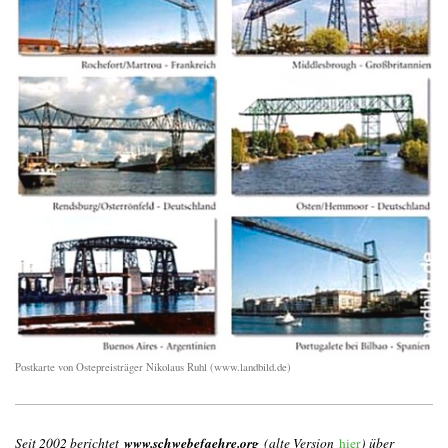
Postkarte von Ostepreisträger Nikolaus Ruhl (www.landbild.de)
www.schwebefaehre.org
Seit 2002 berichtet
(alte Version
hier
) über