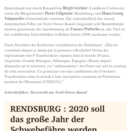
Birgit Greiner
Deutschland war durch Bauamtfrau
(Landkreis Cuxhaven)
Pierre Gilgenast
Hans-Georg
sowie die Bürgermeister
(Rendsburg) und
Volquardts
(Osterrönfeld) vertreten. Die (einschließlich der zurzeit
demontierten Fähre am Nord-Ostsee-Kanal) insgesamt acht Baudenkmale
Unesco-Welterbe
streben gemeinsam die Anerkennung als
an; der Titel ist
der weltältesten Schwebefähre in Bilbao bereits 2006 zuerkannt worden
Nach Abschluss der Konferenz verlautbarten die Teilnehmer: „Elle est
constituée depuis ce matin par la présence à Rochefort Océan des
représentants des 8 Transbordeurs répartis dans le monde (France,
Argentine, Grande-Bretagne, Allemagne, Espagne). Réunis depuis
dimanche sur le territoire, ces "ambassadeurs" des Ponts ont acté la création
de cette association. Un grand pas vers une candidature des 8 derniers
Transbordeurs dans le monde à leur inscription commune au Patrimoine
mondial de l'Humanité (UNESCO)."
Schwebefähre: Zuversicht am Nord-Ostsee-Kanal