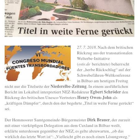
27. 7. 2018
. Nach dem britischen
Rückzug aus der transnationalen
Welterbe-Initiative
(
oste.de
berichtete) beherrscht
der „herbe Rückschlag“ auf der
Schwebefähren-Weltkonferenz
in Bilbao am heutigen Freitag
Niederelbe-Zeitung
nicht nur die Titelseite der
. In einem ausführlichen
Egbert Schröder
Bericht im Lokalteil interpretiert NEZ-Redakteur
den
Henry Owen-John
Rückzug des britischen Unesco-Vertreters
als
„kräftigen Dämpfer“, durch den der begehrte „Titel in weite Ferne gerückt“
sei.
Dirk Brauer
Der Hemmoorer Samtgemeinde-Bürgermeister
, der zurzeit
mit einer vierköpfigen Delegation aus dem Cuxland in Bilbao weilt,
erklärte unterdessen gegenüber der NEZ, es gelte abzuwarten, „ob das
wirklich das letzte Wort ist“: „Vielleicht gibt es noch einen Lösungsweg.“