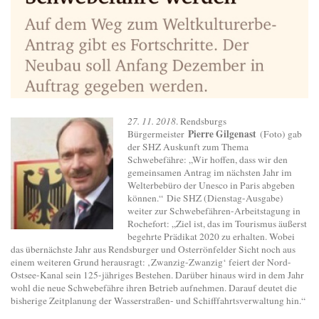
27. 11. 2018
. Rendsburgs
Pierre Gilgenast
Bürgermeister
(Foto) gab
der SHZ Auskunft zum Thema
Schwebefähre: „Wir hoffen, dass wir den
gemeinsamen Antrag im nächsten Jahr im
Welterbebüro der Unesco in Paris abgeben
können.“ Die SHZ (Dienstag-Ausgabe)
weiter zur Schwebefähren-Arbeitstagung in
Rochefort: „Ziel ist, das im Tourismus äußerst
begehrte Prädikat 2020 zu erhalten. Wobei
das übernächste Jahr aus Rendsburger und Osterrönfelder Sicht noch aus
einem weiteren Grund herausragt: ‚Zwanzig-Zwanzig‘ feiert der Nord-
Ostsee-Kanal sein 125-jähriges Bestehen. Darüber hinaus wird in dem Jahr
wohl die neue Schwebefähre ihren Betrieb aufnehmen. Darauf deutet die
bisherige Zeitplanung der Wasserstraßen- und Schifffahrtsverwaltung hin.“