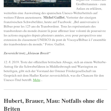
Großbritannien - zum
Anlass zu erklären,
weiterhin eine Ausweitung des spanischen Unesco-Welterbetitels auf
Michel Gaillot
weitere Fähren anzusteuern.
, Vertreter der einzigen
französischen Schwebefähre, heute auf Facebook: „Bel anniversaire à
Bilbao pour les 125 ans du Transbordeur. Tous les représentants des
transbordeurs du monde étaient là pour affirmer leur volonté de poursuivre
les actions engagées depuis plusieurs années, avec pour perspectives une
extension du classement UNESCO du pont de Viscaya/Bilbao à l’ensemble
des transbordeurs du monde.“ Fotos: Gaillot.
Zuversicht trotz „kleinem Brexit“
12. 8. 2019
. Trotz der offiziellen britischen Absage, sich an einem Welterbe-
Antrag für die Schwebefähren in Middlesbrough und Warrington zu
beteiligen, gibt sich der Vorstand der Ostener Fördergesellschaft im
Gespräch mit dem Hadler Kurier zuversichtlich, was die Chancen für den
Unesco-Titel betrifft.
Mehr
...
Hubert, Brauer, Mau: Notfalls ohne die
Briten