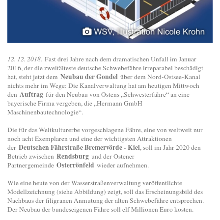
12. 12. 2018.
Fast drei Jahre nach dem dramatischen Unfall im Januar
2016, der die zweitälteste deutsche Schwebefähre irreparabel beschädigt
Neubau der Gondel
hat, steht jetzt dem
über dem Nord-Ostsee-Kanal
nichts mehr im Wege: Die Kanalverwaltung hat am heutigen Mittwoch
Auftrag
den
für den Neubau von Ostens „Schwesterfähre“ an eine
bayerische Firma vergeben, die „Hermann GmbH
Maschinenbautechnologie“.
Die für das Weltkulturerbe vorgeschlagene Fähre, eine von weltweit nur
noch acht Exemplaren und eine der wichtigsten Attraktionen
Deutschen Fährstraße Bremervörde - Kiel
der
, soll im Jahr 2020 den
Rendsburg
Betrieb zwischen
und der Ostener
Osterrönfeld
Partnergemeinde
wieder aufnehmen.
Wie eine heute von der Wasserstraßenverwaltung veröffentlichte
Modellzeichnung (siehe Abbildung) zeigt, soll das Erscheinungsbild des
Nachbaus der filigranen Anmutung der alten Schwebefähre entsprechen.
Der Neubau der bundeseigenen Fähre soll elf Millionen Euro kosten.