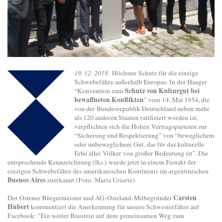
19. 12. 2018.
Höchster Schutz für die einzige
Schwebefähre außerhalb Europas: In der Haager
Schutz von Kulturgut bei
“Konvention zum
bewaffneten Konflikten
” vom 14. Mai 1954, die
von der Bundesrepublik Deutschland neben mehr
als 120 anderen Staaten ratifiziert worden ist,
verpflichten sich die Hohen Vertragsparteien zur
“Sicherung und Respektierung” von “beweglichem
oder unbeweglichem Gut, das für das kulturelle
Erbe aller Völker von großer Bedeutung ist”. Die
entsprechende Kennzeichnung (lks.) wurde jetzt in einem Festakt der
einzigen Schwebefähre des amerikanischen Kontinents im argentinischen
Buenos Aires
zuerkannt (Foto: Marta Uriarte).
Carsten
Der Ostener Bürgermeister und AG-Osteland-Mitbegründer
Hubert
kommentiert die Anerkennung für unsere Schwesterfähre auf
Facebook: "Ein weiter Baustein auf dem gemeinsamen Weg zum