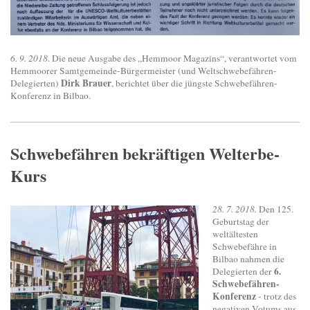
6. 9. 2018
. Die neue Ausgabe des „Hemmoor Magazins“, verantwortet vom
Hemmoorer Samtgemeinde-Bürgermeister (und Weltschwebefähren-
Dirk Brauer
Delegierten)
, berichtet über die jüngste Schwebefähren-
Konferenz in Bilbao.
Schwebefähren bekräftigen Welterbe-
Kurs
28. 7. 2018.
Den 125.
Geburtstag der
weltältesten
Schwebefähre in
Bilbao nahmen die
6.
Delegierten der
Schwebefähren-
Konferenz
- trotz des
negativen Votums aus