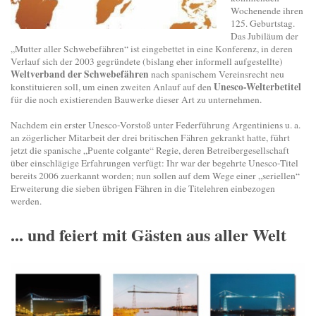
Wochenende ihren
125. Geburtstag.
Das Jubiläum der
„Mutter aller Schwebefähren“ ist eingebettet in eine Konferenz, in deren
Verlauf sich der 2003 gegründete (bislang eher informell aufgestellte)
Weltverband der Schwebefähren
nach spanischem Vereinsrecht neu
Unesco-Welterbetitel
konstituieren soll, um einen zweiten Anlauf auf den
für die noch existierenden Bauwerke dieser Art zu unternehmen.
Nachdem ein erster Unesco-Vorstoß unter Federführung Argentiniens u. a.
an zögerlicher Mitarbeit der drei britischen Fähren gekrankt hatte, führt
jetzt die spanische „Puente colgante“ Regie, deren Betreibergesellschaft
über einschlägige Erfahrungen verfügt: Ihr war der begehrte Unesco-Titel
bereits 2006 zuerkannt worden; nun sollen auf dem Wege einer „seriellen“
Erweiterung die sieben übrigen Fähren in die Titelehren einbezogen
werden.
... und feiert mit Gästen aus aller Welt